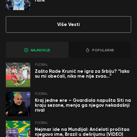
rank
Više Vesti
NAJNOVIJE
POPULARNE
FUDBAL
Zašto Rade Krunić ne igra za Srbiju? “Iako
su mi obećali, niko me nije zvao…”
FUDBAL
Kraj jedne ere – Gvardiola napušta Siti na
kraju sezone, menja ga njegov nekadašnji
rival
FUDBAL
Nejmar ide na Mundijal: Anćeloti pročitao
njegovo ime, Brazil u delirijumu (VIDEO)