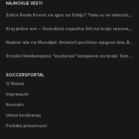
NAJNOVIJE VESTI
Zašto Rade Krunić ne igra za Srbiju? “Iako su mi obećali, niko me nije zvao…”
Kraj jedne ere – Gvardiola napušta Siti na kraju sezone, menja ga njegov nekadašnji rival
Nejmar ide na Mundijal: Anćeloti pročitao njegovo ime, Brazil u delirijumu (VIDEO)
Strašni Vembanjama “izudarao” šampiona za brejk: San Antonio poveo protiv Oklahome
SOCCERSPORTAL
O Nama
Impressum
Kontakt
Uslovi korišćenja
Politika privatnosti