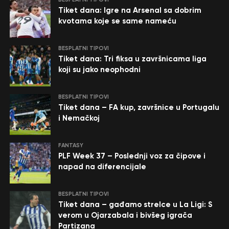
Tiket dana: Igre na Arsenal sa dobrim
kvotama koje se same nameću
BESPLATNI TIPOVI
Tiket dana: Tri fiksa u završnicama liga
koji su jako neophodni
BESPLATNI TIPOVI
Tiket dana – FA kup, završnice u Portugalu
i Nemačkoj
FANTASY
PLF Week 37 – Poslednji voz za čipove i
napad na diferencijale
BESPLATNI TIPOVI
Tiket dana – gađamo strelce u La Ligi: S
verom u Ojarzabala i bivšeg igrača
Partizana