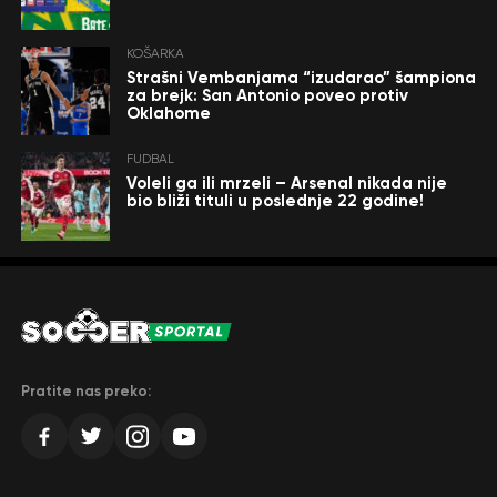
KOŠARKA
Strašni Vembanjama “izudarao” šampiona
za brejk: San Antonio poveo protiv
Oklahome
FUDBAL
Voleli ga ili mrzeli – Arsenal nikada nije
bio bliži tituli u poslednje 22 godine!
Pratite nas preko: