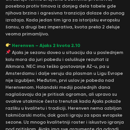
posebno protiv timova iz donjeg dela tabele gde
njihova brzina i agresivna tranzicija dolaze do punog
izražaja. Kada jedan tim igra za istorijsku evropsku
šansu, a drugi bez imperativa, kvota preko 2 deluje
veoma primamljivo.
Herenven – Ajaks 2 kvota 2.10
Ajaks je sezonu doveo u situaciju da u poslednjem
kolu mora da juri pobedu i osluškuje rezultat iz
Alkmara. NEC ima teško gostovanje AZ-u, pa u
Amsterdamu i dalje veruju da plasman u Ligu Evrope
nije izgubljen. Međutim, prvi uslov je pobeda nad
Herenvenom. Holandski mediji poslednjih dana
naglašavaju da je pritisak ogroman, ali upravo su
ovakve utakmice često trenutak kada Ajaks pokaže
razliku u kvalitetu i tradiciji. Herenven nema ozbiljan
takmičarski motiv, dok gosti igraju za spas evropske
sezone. Uz mnogo kvalitetniji roster i iskustvo igranja
pod pritiskom, Ajaks ima sve argumente da odradi