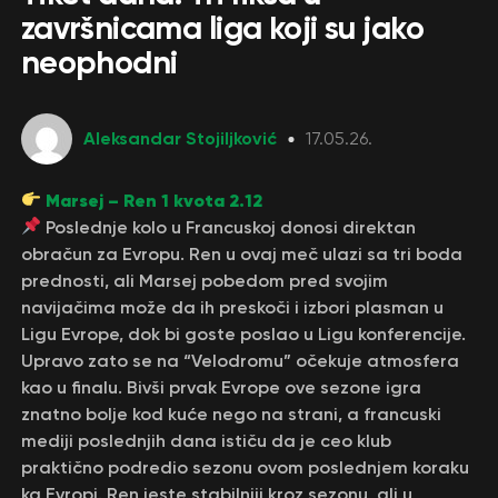
završnicama liga koji su jako
neophodni
Aleksandar Stojiljković
17.05.26.
Marsej – Ren 1 kvota 2.12
Poslednje kolo u Francuskoj donosi direktan
obračun za Evropu. Ren u ovaj meč ulazi sa tri boda
prednosti, ali Marsej pobedom pred svojim
navijačima može da ih preskoči i izbori plasman u
Ligu Evrope, dok bi goste poslao u Ligu konferencije.
Upravo zato se na “Velodromu” očekuje atmosfera
kao u finalu. Bivši prvak Evrope ove sezone igra
znatno bolje kod kuće nego na strani, a francuski
mediji poslednjih dana ističu da je ceo klub
praktično podredio sezonu ovom poslednjem koraku
ka Evropi. Ren jeste stabilniji kroz sezonu, ali u