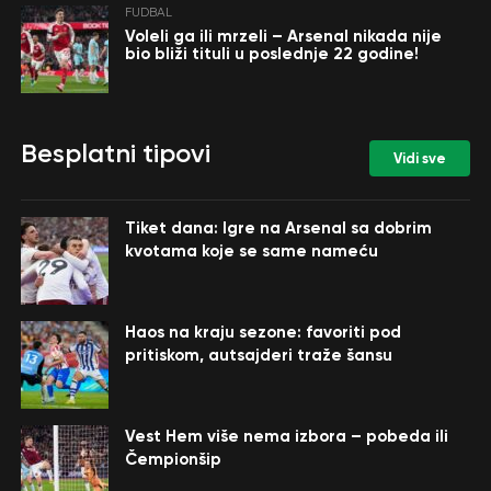
FUDBAL
Voleli ga ili mrzeli – Arsenal nikada nije
bio bliži tituli u poslednje 22 godine!
Besplatni tipovi
Vidi sve
Tiket dana: Igre na Arsenal sa dobrim
kvotama koje se same nameću
Haos na kraju sezone: favoriti pod
pritiskom, autsajderi traže šansu
Vest Hem više nema izbora – pobeda ili
Čempionšip