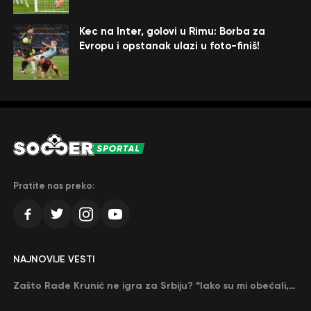
Kec na Inter, golovi u Rimu: Borba za
Evropu i opstanak ulazi u foto-finiš!
Pratite nas preko:
NAJNOVIJE VESTI
Zašto Rade Krunić ne igra za Srbiju? “Iako su mi obećali, niko me nije zvao…”