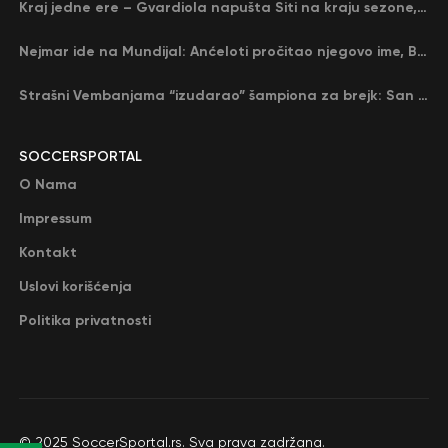
Kraj jedne ere – Gvardiola napušta Siti na kraju sezone, menja ga njegov nekadašnji rival
Nejmar ide na Mundijal: Anćeloti pročitao njegovo ime, Brazil u delirijumu (VIDEO)
Strašni Vembanjama “izudarao” šampiona za brejk: San Antonio poveo protiv Oklahome
SOCCERSPORTAL
O Nama
Impressum
Kontakt
Uslovi korišćenja
Politika privatnosti
© 2025 SoccerSportal.rs. Sva prava zadržana.