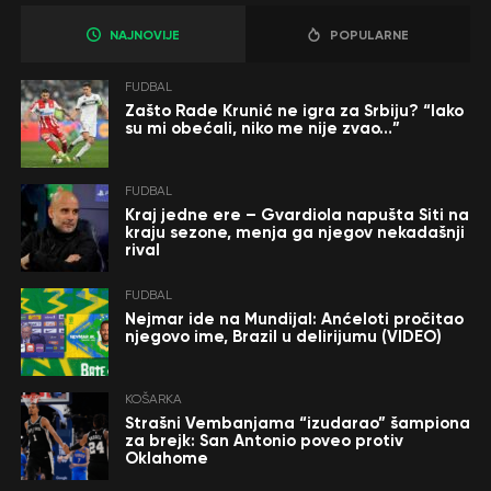
NAJNOVIJE
POPULARNE
FUDBAL
Zašto Rade Krunić ne igra za Srbiju? “Iako
su mi obećali, niko me nije zvao…”
FUDBAL
Kraj jedne ere – Gvardiola napušta Siti na
kraju sezone, menja ga njegov nekadašnji
rival
FUDBAL
Nejmar ide na Mundijal: Anćeloti pročitao
njegovo ime, Brazil u delirijumu (VIDEO)
KOŠARKA
Strašni Vembanjama “izudarao” šampiona
za brejk: San Antonio poveo protiv
Oklahome