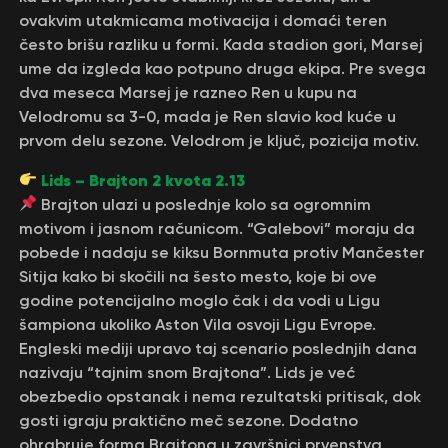
ovakvim utakmicama motivacija i domaći teren
često brišu razliku u formi. Kada stadion gori, Marsej
ume da izgleda kao potpuno druga ekipa. Pre svega
dva meseca Marsej je razneo Ren u kupu na
Velodromu sa 3-0, mada je Ren slavio kod kuće u
prvom delu sezone. Velodrom je ključ, pozicija motiv.
Lids – Brajton 2 kvota 2.13
Brajton ulazi u poslednje kolo sa ogromnim
motivom i jasnom računicom. “Galebovi” moraju da
pobede i nadaju se kiksu Bornmuta protiv Mančester
Sitija kako bi skočili na šesto mesto, koje bi ove
godine potencijalno moglo čak i da vodi u Ligu
šampiona ukoliko Aston Vila osvoji Ligu Evrope.
Engleski mediji upravo taj scenario poslednjih dana
nazivaju “tajnim snom Brajtona”. Lids je već
obezbedio opstanak i nema rezultatski pritisak, dok
gosti igraju praktično meč sezone. Dodatno
ohrabruje forma Brajtona u završnici prvenstva,