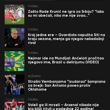
FUDBAL
Zašto Rade Krunić ne igra za Srbiju? “Iako
su mi obećali, niko me nije zvao…”
FUDBAL
Kraj jedne ere – Gvardiola napušta Siti na
kraju sezone, menja ga njegov nekadašnji
rival
FUDBAL
Nejmar ide na Mundijal: Anćeloti pročitao
njegovo ime, Brazil u delirijumu (VIDEO)
KOŠARKA
Strašni Vembanjama “izudarao” šampiona
za brejk: San Antonio poveo protiv
Oklahome
FUDBAL
Voleli ga ili mrzeli – Arsenal nikada nije
bio bliži tituli u poslednje 22 godine!