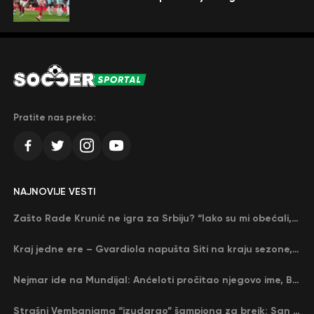
Pratite nas preko:
NAJNOVIJE VESTI
Zašto Rade Krunić ne igra za Srbiju? “Iako su mi obećali, niko me nije zvao…”
Kraj jedne ere – Gvardiola napušta Siti na kraju sezone, menja ga njegov nekadašnji rival
Nejmar ide na Mundijal: Anćeloti pročitao njegovo ime, Brazil u delirijumu (VIDEO)
Strašni Vembanjama “izudarao” šampiona za brejk: San Antonio poveo protiv Oklahome