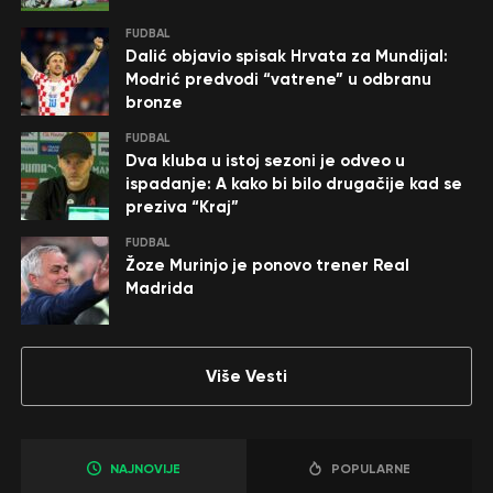
FUDBAL
Dalić objavio spisak Hrvata za Mundijal:
Modrić predvodi “vatrene” u odbranu
bronze
FUDBAL
Dva kluba u istoj sezoni je odveo u
ispadanje: A kako bi bilo drugačije kad se
preziva “Kraj”
FUDBAL
Žoze Murinjo je ponovo trener Real
Madrida
Više Vesti
NAJNOVIJE
POPULARNE