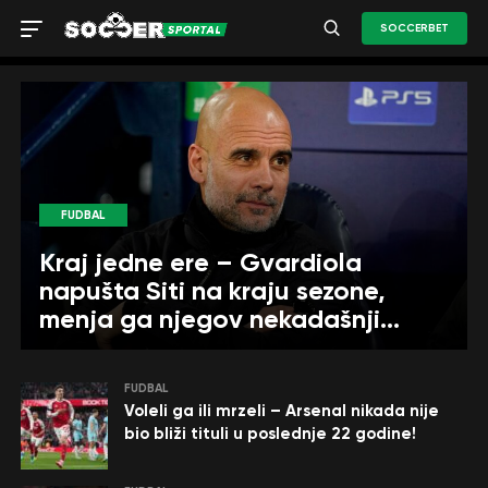
SOCCERBET
FUDBAL
Kraj jedne ere – Gvardiola
napušta Siti na kraju sezone,
menja ga njegov nekadašnji
rival
FUDBAL
Voleli ga ili mrzeli – Arsenal nikada nije
bio bliži tituli u poslednje 22 godine!