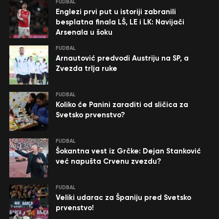
FUDBAL
Englezi prvi put u istoriji zabranili
besplatna finala LŠ, LE i LK: Navijači
Arsenala u šoku
FUDBAL
Arnautović predvodi Austriju na SP, a
Zvezda trlja ruke
FUDBAL
Koliko će Panini zaraditi od sličica za
Svetsko prvenstvo?
FUDBAL
Šokantna vest iz Grčke: Dejan Stanković
već napušta Crvenu zvezdu?
FUDBAL
Veliki udarac za Španiju pred Svetsko
prvenstvo!