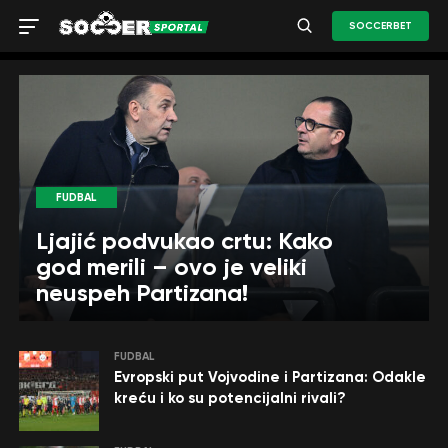
SOCCERBET
FUDBAL
Ljajić podvukao crtu: Kako
god merili – ovo je veliki
neuspeh Partizana!
FUDBAL
Evropski put Vojvodine i Partizana: Odakle
kreću i ko su potencijalni rivali?