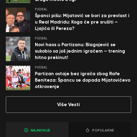
FUDBAL
Španci pišu: Mijatović se bori za prevlast i
u Real Madridu: Koga će pre srušiti –
Ljajića ili Pereza?
FUDBAL
Novi haos u Partizanu: Blagojević se
sukobio sa još jednim igračem – trening
hitno prekinut!
FUDBAL
Partizan ostaje bez igrača zbog Rafe
Beniteza: Špancu se dopada Mijatovićevo
otkrovenje
Više Vesti
NAJNOVIJE
POPULARNE