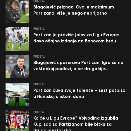
FUDBAL
Blagojević priznao: Ovo je maksimum
Partizana, više je nego neprijatno
FUDBAL
Partizan je previše jalov za Ligu Evrope:
Novo očajno izdanje na Banovom brdu
FUDBAL
Blagojević upozorava Partizan: Igra se na
veštačkoj podlozi, biće drugačije…
FUDBAL
Partizan čuva svoje talente – šest potpisa
u Humskoj u istom danu
FUDBAL
Ko će u Ligu Evrope? Vojvodina izgubila
Kup, sad sa Partizanom bije bitku za
drugo mesto u ligi