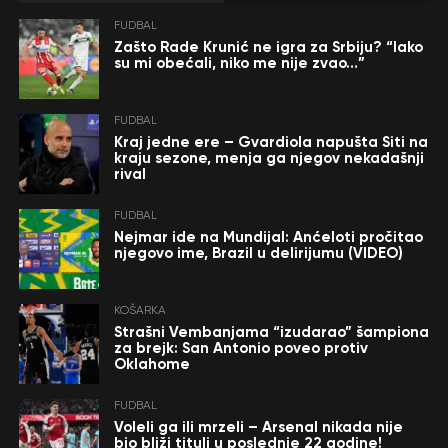
FUDBAL
Zašto Rade Krunić ne igra za Srbiju? “Iako
su mi obećali, niko me nije zvao…”
FUDBAL
Kraj jedne ere – Gvardiola napušta Siti na
kraju sezone, menja ga njegov nekadašnji
rival
FUDBAL
Nejmar ide na Mundijal: Anćeloti pročitao
njegovo ime, Brazil u delirijumu (VIDEO)
KOŠARKA
Strašni Vembanjama “izudarao” šampiona
za brejk: San Antonio poveo protiv
Oklahome
FUDBAL
Voleli ga ili mrzeli – Arsenal nikada nije
bio bliži tituli u poslednje 22 godine!