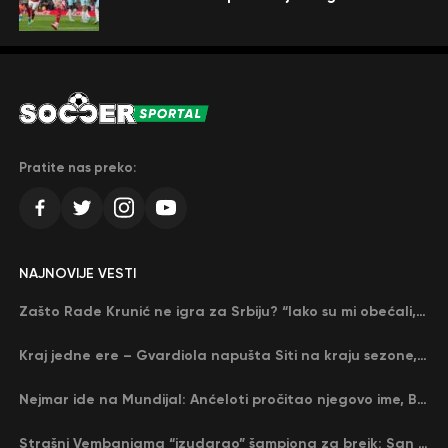
Pratite nas preko:
NAJNOVIJE VESTI
Zašto Rade Krunić ne igra za Srbiju? “Iako su mi obećali, niko me nije zvao…”
Kraj jedne ere – Gvardiola napušta Siti na kraju sezone, menja ga njegov nekadašnji rival
Nejmar ide na Mundijal: Anćeloti pročitao njegovo ime, Brazil u delirijumu (VIDEO)
Strašni Vembanjama “izudarao” šampiona za brejk: San Antonio poveo protiv Oklahome