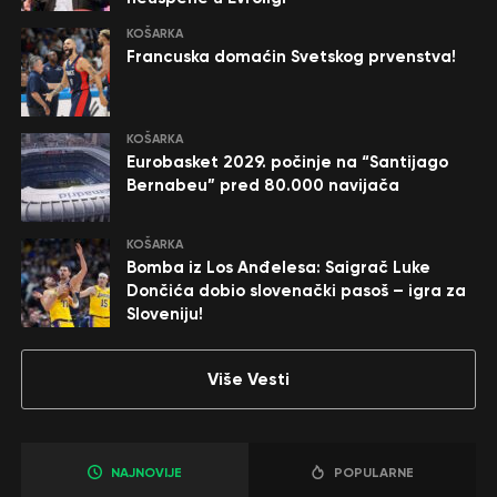
KOŠARKA
Francuska domaćin Svetskog prvenstva!
KOŠARKA
Eurobasket 2029. počinje na “Santijago
Bernabeu” pred 80.000 navijača
KOŠARKA
Bomba iz Los Anđelesa: Saigrač Luke
Dončića dobio slovenački pasoš – igra za
Sloveniju!
Više Vesti
NAJNOVIJE
POPULARNE