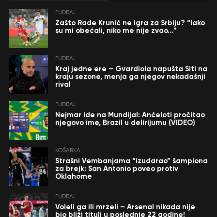
FUDBAL
Zašto Rade Krunić ne igra za Srbiju? “Iako
su mi obećali, niko me nije zvao…”
FUDBAL
Kraj jedne ere – Gvardiola napušta Siti na
kraju sezone, menja ga njegov nekadašnji
rival
FUDBAL
Nejmar ide na Mundijal: Anćeloti pročitao
njegovo ime, Brazil u delirijumu (VIDEO)
KOŠARKA
Strašni Vembanjama “izudarao” šampiona
za brejk: San Antonio poveo protiv
Oklahome
FUDBAL
Voleli ga ili mrzeli – Arsenal nikada nije
bio bliži tituli u poslednje 22 godine!