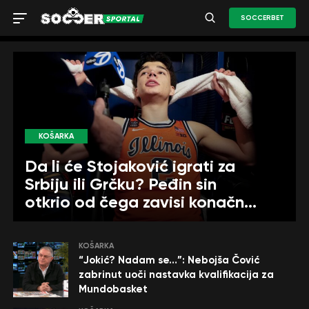
SOCCERBET
KOŠARKA
Da li će Stojaković igrati za
Srbiju ili Grčku? Peđin sin
otkrio od čega zavisi konačna
odluka
KOŠARKA
“Jokić? Nadam se…”: Nebojša Čović
zabrinut uoči nastavka kvalifikacija za
Mundobasket