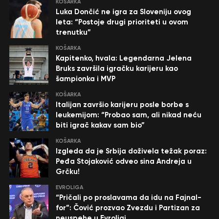
KOŠARKA
Luka Dončić ne igra za Sloveniju ovog
leta: “Postoje drugi prioriteti u ovom
trenutku”
KOŠARKA
Kapitenko, hvala: Legendarna Jelena
Bruks završila igračku karijeru kao
šampionka i MVP
KOŠARKA
Italijan završio karijeru posle borbe s
leukemijom: “Probao sam, ali nikad neću
biti igrač kakav sam bio”
KOŠARKA
Izgleda da je Srbija doživela težak poraz:
Peđa Stojaković odveo sina Andreja u
Grčku!
EVROLIGA
“Pričali po proslavama da idu na Fajnal-
for”: Čović prozvao Zvezdu i Partizan za
neuspehe u Evroligi