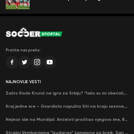
Pratite nas preko:
NAJNOVIJE VESTI
Zašto Rade Krunić ne igra za Srbiju? “Iako su mi obećali, niko me nije zvao…”
Kraj jedne ere – Gvardiola napušta Siti na kraju sezone, menja ga njegov nekadašnji rival
Nejmar ide na Mundijal: Anćeloti pročitao njegovo ime, Brazil u delirijumu (VIDEO)
Strašni Vembanjama “izudarao” šampiona za brejk: San Antonio poveo protiv Oklahome