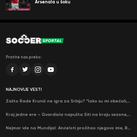
Arsenala u šoku
Pratite nas preko:
NAJNOVIJE VESTI
Zašto Rade Krunić ne igra za Srbiju? “Iako su mi obećali, niko me nije zvao…”
Kraj jedne ere – Gvardiola napušta Siti na kraju sezone, menja ga njegov nekadašnji rival
Nejmar ide na Mundijal: Anćeloti pročitao njegovo ime, Brazil u delirijumu (VIDEO)