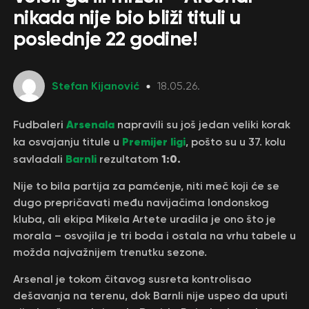
nikada nije bio bliži tituli u
poslednje 22 godine!
Stefan Kijanović
18.05.26.
Arsenala
Fudbaleri
napravili su još jedan veliki korak
Premijer ligi
ka osvajanju titule u
, pošto su u 37. kolu
Barnli
1:0.
savladali
rezultatom
Nije to bila partija za pamćenje, niti meč koji će se
dugo prepričavati među navijačima londonskog
kluba, ali ekipa Mikela Artete uradila je ono što je
morala – osvojila je tri boda i ostala na vrhu tabele u
možda najvažnijem trenutku sezone.
Arsenal je tokom čitavog susreta kontrolisao
dešavanja na terenu, dok Barnli nije uspeo da uputi