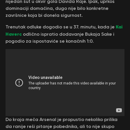
nijedan šut u okvir gola Davida Raje. Ipak, uprkos
dominaciji domaćina, dugo nije bilo konkretne
završnice koja bi donela sigurnost.
Kai
Trenutak odluke dogodio se u 37. minutu, kada je
Haverc
odlično ispratio dodavanje Bukaja Sake i
pogodio za ispostaviće se konačnih 1:0.
Do kraja meča Arsenal je propustio nekoliko prilika
da ranije reši pitanje pobednika, ali to nije skupo