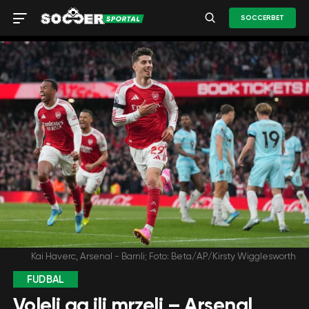
SOCCERBET
Kai Haverc, Arsenal - Barnli; Foto: Beta/AP/Kirsty Wigglesworth
FUDBAL
Voleli ga ili mrzeli – Arsenal