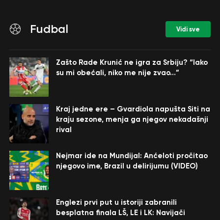
Fudbal
Vidi sve
Zašto Rade Krunić ne igra za Srbiju? “Iako
su mi obećali, niko me nije zvao…”
Kraj jedne ere – Gvardiola napušta Siti na
kraju sezone, menja ga njegov nekadašnji
rival
Nejmar ide na Mundijal: Anćeloti pročitao
njegovo ime, Brazil u delirijumu (VIDEO)
Englezi prvi put u istoriji zabranili
besplatna finala LŠ, LE i LK: Navijači