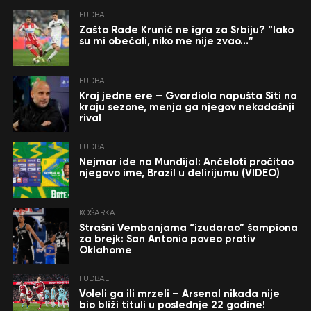
FUDBAL
Zašto Rade Krunić ne igra za Srbiju? “Iako
su mi obećali, niko me nije zvao…”
FUDBAL
Kraj jedne ere – Gvardiola napušta Siti na
kraju sezone, menja ga njegov nekadašnji
rival
FUDBAL
Nejmar ide na Mundijal: Anćeloti pročitao
njegovo ime, Brazil u delirijumu (VIDEO)
KOŠARKA
Strašni Vembanjama “izudarao” šampiona
za brejk: San Antonio poveo protiv
Oklahome
FUDBAL
Voleli ga ili mrzeli – Arsenal nikada nije
bio bliži tituli u poslednje 22 godine!