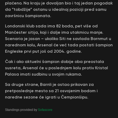
plaćeno. Na kraju je dovoljan bio i taj jedan pogodak
da “tobdžije” ostanu u idealnoj poziciji pred samu
završnicu šampionata.
Londonski klub sada ima 82 boda, pet više od
Mančester sitija, koji i dalje ima utakmicu manje.
Scenario je jasan – ukoliko Siti ne savlada Bornmut u
narednom kolu, Arsenal će već tada postati šampion
Engleske prvi put još od 2004. godine.
Čak i ako aktuelni šampion dobije oba preostala
susreta, Arsenal će u poslednjem kolu protiv Kristal
Palasa imati sudbinu u svojim rukama.
Sa druge strane, Barnli je ostao prikovan za
pretposlednje mesto sa 21 osvojenim bodom i
naredne sezone će igrati u Čempionšipu.
Standings provided by
Sofascore