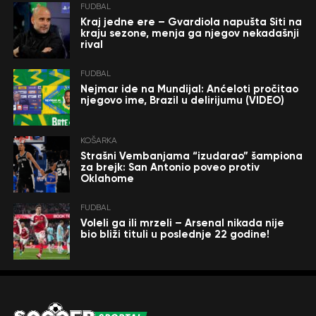
FUDBAL
Kraj jedne ere – Gvardiola napušta Siti na
kraju sezone, menja ga njegov nekadašnji
rival
FUDBAL
Nejmar ide na Mundijal: Anćeloti pročitao
njegovo ime, Brazil u delirijumu (VIDEO)
KOŠARKA
Strašni Vembanjama “izudarao” šampiona
za brejk: San Antonio poveo protiv
Oklahome
FUDBAL
Voleli ga ili mrzeli – Arsenal nikada nije
bio bliži tituli u poslednje 22 godine!