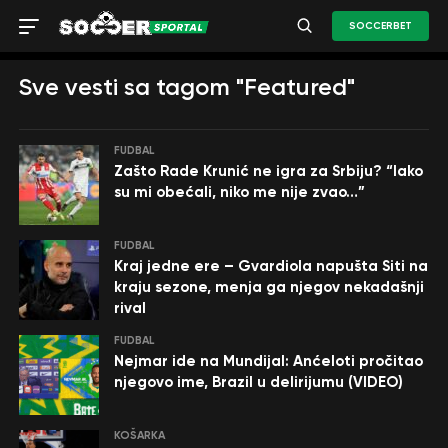
SOCCERBET
Sve vesti sa tagom "Featured"
FUDBAL
Zašto Rade Krunić ne igra za Srbiju? “Iako
su mi obećali, niko me nije zvao…”
FUDBAL
Kraj jedne ere – Gvardiola napušta Siti na
kraju sezone, menja ga njegov nekadašnji
rival
FUDBAL
Nejmar ide na Mundijal: Anćeloti pročitao
njegovo ime, Brazil u delirijumu (VIDEO)
KOŠARKA