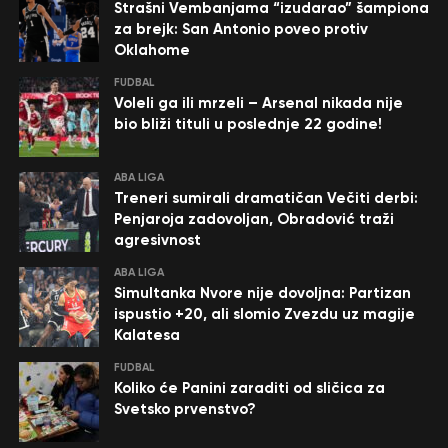
Strašni Vembanjama “izudarao” šampiona
za brejk: San Antonio poveo protiv
Oklahome
FUDBAL
Voleli ga ili mrzeli – Arsenal nikada nije
bio bliži tituli u poslednje 22 godine!
ABA LIGA
Treneri sumirali dramatičan Večiti derbi:
Penjaroja zadovoljan, Obradović traži
agresivnost
ABA LIGA
Simultanka Nvore nije dovoljna: Partizan
ispustio +20, ali slomio Zvezdu uz magije
Kalatesa
FUDBAL
Koliko će Panini zaraditi od sličica za
Svetsko prvenstvo?