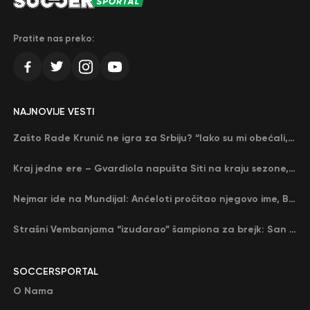
Pratite nas preko:
NAJNOVIJE VESTI
Zašto Rade Krunić ne igra za Srbiju? “Iako su mi obećali, niko me nije zvao…”
Kraj jedne ere – Gvardiola napušta Siti na kraju sezone, menja ga njegov nekadašnji rival
Nejmar ide na Mundijal: Anćeloti pročitao njegovo ime, Brazil u delirijumu (VIDEO)
Strašni Vembanjama “izudarao” šampiona za brejk: San Antonio poveo protiv Oklahome
SOCCERSPORTAL
O Nama