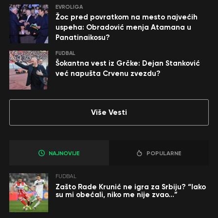
EVROLIGA
Žoc pred povratkom na mesto najvećih
uspeha: Obradović menja Atamana u
Panatinaikosu?
FUDBAL
Šokantna vest iz Grčke: Dejan Stanković
već napušta Crvenu zvezdu?
Više Vesti
NAJNOVIJE
POPULARNE
FUDBAL
Zašto Rade Krunić ne igra za Srbiju? “Iako
su mi obećali, niko me nije zvao…”