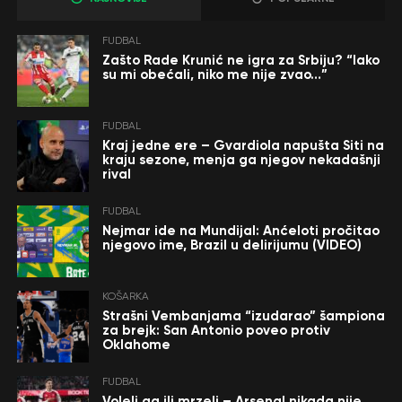
FUDBAL
Zašto Rade Krunić ne igra za Srbiju? “Iako
su mi obećali, niko me nije zvao…”
FUDBAL
Kraj jedne ere – Gvardiola napušta Siti na
kraju sezone, menja ga njegov nekadašnji
rival
FUDBAL
Nejmar ide na Mundijal: Anćeloti pročitao
njegovo ime, Brazil u delirijumu (VIDEO)
KOŠARKA
Strašni Vembanjama “izudarao” šampiona
za brejk: San Antonio poveo protiv
Oklahome
FUDBAL
Voleli ga ili mrzeli – Arsenal nikada nije