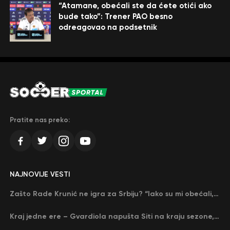
“Atamane, obećali ste da ćete otići ako
bude tako”: Trener PAO besno
odreagovao na podsetnik
Pratite nas preko:
NAJNOVIJE VESTI
Zašto Rade Krunić ne igra za Srbiju? “Iako su mi obećali, niko me nije zvao…”
Kraj jedne ere – Gvardiola napušta Siti na kraju sezone, menja ga njegov nekadašnji rival