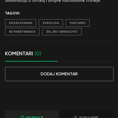
dominaciju u Grčkoj i brojne nacionalne trofeje.
TAGOVI:
ERGIN ATAMAN
EVROLIGA
FEATURED
KK PANATINAIKOS
ŽELJKO OBRADOVIĆ
KOMENTARI
(0)
DODAJ KOMENTAR
NAJNOVIJE
POPULARNE