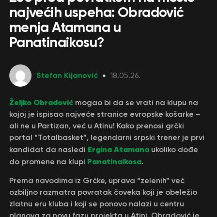
najvećih uspeha: Obradović
menja Atamana u
Panatinaikosu?
Stefan Kijanović
18.05.26.
Željko Obradović
mogao bi da se vrati na klupu na
kojoj je ispisao najveće stranice evropske košarke –
ali ne u Partizan, već u Atinu! Kako prenosi grčki
portal “Totalbasket”, legendarni srpski trener je prvi
Ergina Atamana
kandidat da nasledi
ukoliko dođe
Panatinaikosa
do promene na klupi
.
Prema navodima iz Grčke, uprava “zelenih” već
ozbiljno razmatra povratak čoveka koji je obeležio
zlatnu eru kluba i koji se ponovo nalazi u centru
planova za novu fazu projekta u Atini. Obradović je,