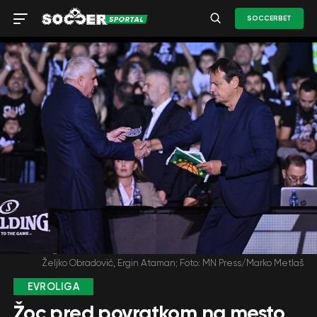
SOCCERBET
Željko Obradović, Ergin Ataman; Foto: MN Press/Marko Metlaš
EVROLIGA
Žoc pred povratkom na mesto