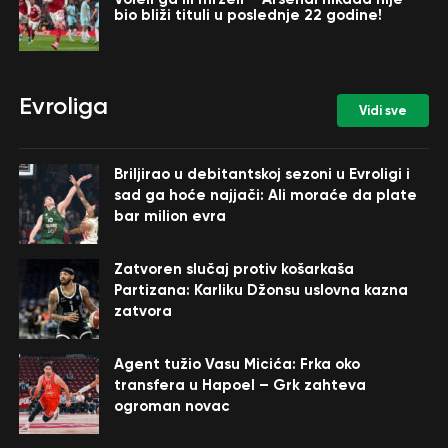
bio bliži tituli u poslednje 22 godine!
Evroliga
Vidi sve
Briljirao u debitantskoj sezoni u Evroligi i
sad ga hoće najjači: Ali moraće da plate
bar milion evra
Zatvoren slučaj protiv košarkaša
Partizana: Karliku Džonsu uslovna kazna
zatvora
Agent tužio Vasu Micića: Frka oko
transfera u Hapoel – Grk zahteva
ogroman novac