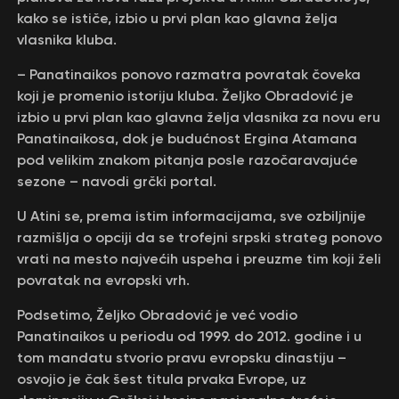
kako se ističe, izbio u prvi plan kao glavna želja
vlasnika kluba.
– Panatinaikos ponovo razmatra povratak čoveka
koji je promenio istoriju kluba. Željko Obradović je
izbio u prvi plan kao glavna želja vlasnika za novu eru
Panatinaikosa, dok je budućnost Ergina Atamana
pod velikim znakom pitanja posle razočaravajuće
sezone – navodi grčki portal.
U Atini se, prema istim informacijama, sve ozbiljnije
razmišlja o opciji da se trofejni srpski strateg ponovo
vrati na mesto najvećih uspeha i preuzme tim koji želi
povratak na evropski vrh.
Podsetimo, Željko Obradović je već vodio
Panatinaikos u periodu od 1999. do 2012. godine i u
tom mandatu stvorio pravu evropsku dinastiju –
osvojio je čak šest titula prvaka Evrope, uz