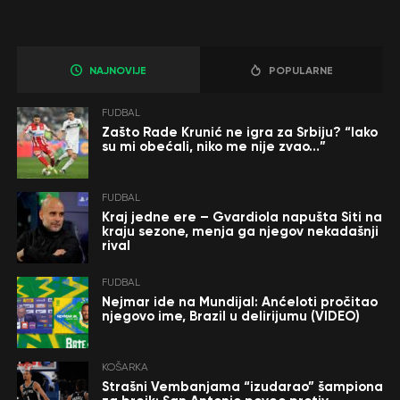
NAJNOVIJE
POPULARNE
FUDBAL
Zašto Rade Krunić ne igra za Srbiju? “Iako
su mi obećali, niko me nije zvao…”
FUDBAL
Kraj jedne ere – Gvardiola napušta Siti na
kraju sezone, menja ga njegov nekadašnji
rival
FUDBAL
Nejmar ide na Mundijal: Anćeloti pročitao
njegovo ime, Brazil u delirijumu (VIDEO)
KOŠARKA
Strašni Vembanjama “izudarao” šampiona