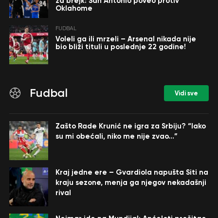
za brejk: San Antonio poveo protiv
Oklahome
FUDBAL
Voleli ga ili mrzeli – Arsenal nikada nije
bio bliži tituli u poslednje 22 godine!
Fudbal
Vidi sve
Zašto Rade Krunić ne igra za Srbiju? “Iako
su mi obećali, niko me nije zvao…”
Kraj jedne ere – Gvardiola napušta Siti na
kraju sezone, menja ga njegov nekadašnji
rival