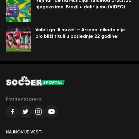
Nejmar ide na Mundijal: Anćeloti pročitao
njegovo ime, Brazil u delirijumu (VIDEO)
Voleli ga ili mrzeli – Arsenal nikada nije
bio bliži tituli u poslednje 22 godine!
Pratite nas preko:
NAJNOVIJE VESTI