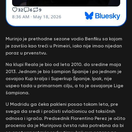
Murinjo je prethodne sezone vodio Benfiku sa kojom
je završio kao treći u Primeiri, iako nije imao nijedan
poraz u prvenstvu.
Na klupi Reala je bio od leta 2010. do sredine maja
2013. Jednom je bio šampion Španije i po jednom je
osvajao Kup kralja i Superkup Španije. Ipak, nije
uspeo tada u primarnom cilju, a to je osvajanje Lige
šampiona.
U Madridu ga čeka pakleni posao tokom leta, pre
svega da sredi i pročisti svlačionicu od toksičnih
odnosa i igrača. Predsednik Florentino Perez je očito
procenio da je Murinjova čvrsta ruka potrebna da bi