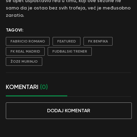
se opet uspostavio red u timu, koji ove sezone ne
samo da je ostao bez svih trofeja, već je međusobno
zaratio.
TAGOVI:
FABRICIO ROMANO
FEATURED
FK BENFIKA
FK REAL MADRID
FUDBALSKI TRENER
ŽOZE MURINJO
KOMENTARI
(0)
DODAJ KOMENTAR