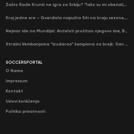
Zašto Rade Krunić ne igra za Srbiju? “Iako su mi obećali, niko me nije zvao…”
Kraj jedne ere – Gvardiola napušta Siti na kraju sezone, menja ga njegov nekadašnji rival
Nejmar ide na Mundijal: Anćeloti pročitao njegovo ime, Brazil u delirijumu (VIDEO)
Strašni Vembanjama “izudarao” šampiona za brejk: San Antonio poveo protiv Oklahome
SOCCERSPORTAL
O Nama
Impressum
Kontakt
Uslovi korišćenja
Politika privatnosti