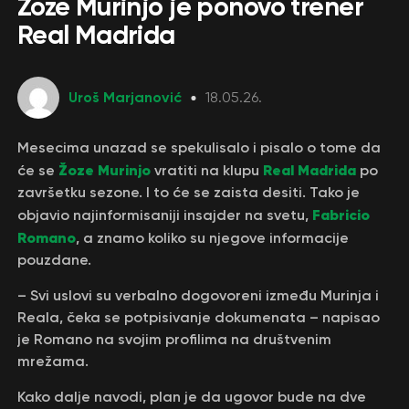
Žoze Murinjo je ponovo trener
Real Madrida
Uroš Marjanović
18.05.26.
Mesecima unazad se spekulisalo i pisalo o tome da
Žoze Murinjo
Real Madrida
će se
vratiti na klupu
po
završetku sezone. I to će se zaista desiti. Tako je
Fabricio
objavio najinformisaniji insajder na svetu,
Romano
, a znamo koliko su njegove informacije
pouzdane.
– Svi uslovi su verbalno dogovoreni između Murinja i
Reala, čeka se potpisivanje dokumenata – napisao
je Romano na svojim profilima na društvenim
mrežama.
Kako dalje navodi, plan je da ugovor bude na dve