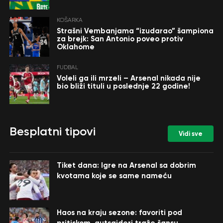
KOŠARKA
Strašni Vembanjama “izudarao” šampiona
za brejk: San Antonio poveo protiv
Oklahome
FUDBAL
Voleli ga ili mrzeli – Arsenal nikada nije
bio bliži tituli u poslednje 22 godine!
Besplatni tipovi
Vidi sve
Tiket dana: Igre na Arsenal sa dobrim
kvotama koje se same nameću
Haos na kraju sezone: favoriti pod
pritiskom, autsajderi traže šansu