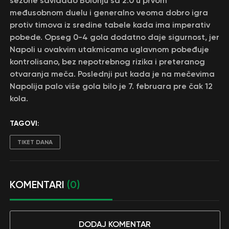
sezone savladao Bolonju sa 2:0 u prvom
međusobnom duelu i generalno veoma dobro igra
protiv timova iz sredine tabele kada ima imperativ
pobede. Opseg 0-4 gola dodatno daje sigurnost, jer
Napoli u ovakvim utakmicama uglavnom pobeđuje
kontrolisano, bez nepotrebnog rizika i preteranog
otvaranja meča. Poslednji put kada je na mečevima
Napolija palo više gola bilo je 7. februara pre čak 12
kola.
TAGOVI:
TIKET DANA
KOMENTARI
(0)
DODAJ KOMENTAR