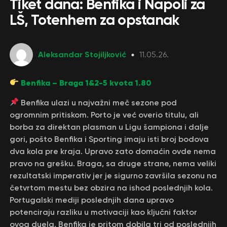
Tiket dana: Benfika i Napoli za
LŠ, Totenhem za opstanak
Aleksandar Stojiljković
11.05.26.
Benfika – Braga 1&2-5 kvota 1.80
Benfika ulazi u najvažni meč sezone pod
ogromnim pritiskom. Porto je već overio titulu, ali
borba za direktan plasman u Ligu šampiona i dalje
gori, pošto Benfika i Sporting imaju isti broj bodova
dva kola pre kraja. Upravo zato domaćin ovde nema
pravo na grešku. Braga, sa druge strane, nema veliki
rezultatski imperativ jer je sigurno završila sezonu na
četvrtom mestu bez obzira na ishod poslednjih kola.
Portugalski mediji poslednjih dana upravo
potenciraju razliku u motivaciji kao ključni faktor
ovog duela. Benfika je pritom dobila tri od poslednjih