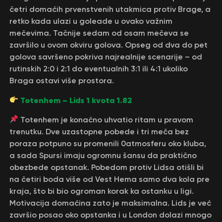
četri domaćih prvenstvenih utakmica protiv Brage, a
retko kada ulazi u goleade u ovako važnim
mečevima. Tačnije sedam od osam mečeva se
završilo u ovom okviru golova. Opseg od dva do pet
golova savršeno pokriva najrealnije scenarije – od
rutinskih 2:0 i 2:1 do eventualnih 3:1 ili 4:1 ukoliko
Braga ostavi više prostora.
Totenhem – Lids 1 kvota 1.82
Totenhem je konačno uhvatio ritam u pravom
trenutku. Dve uzastopne pobede i tri meča bez
poraza potpuno su promenili 0atmosferu oko kluba,
a sada Spursi imaju ogromnu šansu da praktično
obezbede opstanak. Pobedom protiv Lidsa otišli bi
na četiri boda više od Vest Hema samo dva kola pre
kraja, što bi bio ogroman korak ka ostanku u ligi.
Motivacija domaćina zato je maksimalna. Lids je već
završio posao oko opstanka i u London dolazi mnogo