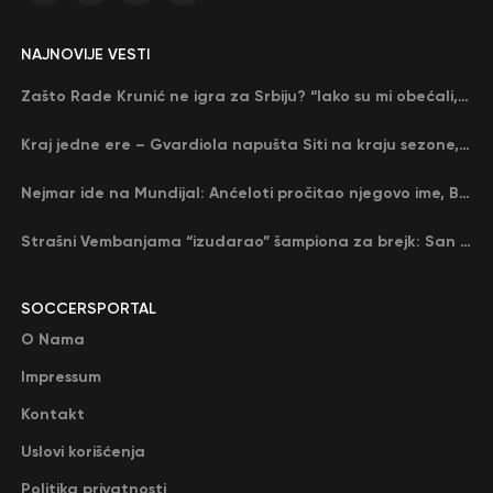
NAJNOVIJE VESTI
Zašto Rade Krunić ne igra za Srbiju? “Iako su mi obećali, niko me nije zvao…”
Kraj jedne ere – Gvardiola napušta Siti na kraju sezone, menja ga njegov nekadašnji rival
Nejmar ide na Mundijal: Anćeloti pročitao njegovo ime, Brazil u delirijumu (VIDEO)
Strašni Vembanjama “izudarao” šampiona za brejk: San Antonio poveo protiv Oklahome
SOCCERSPORTAL
O Nama
Impressum
Kontakt
Uslovi korišćenja
Politika privatnosti