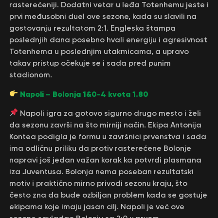
rasterećeniji. Dodatni vetar u leđa Totenhemu jeste i
prvi međusobni duel ove sezone, kada su slavili na
gostovanju rezultatom 2:1. Engleska štampa
poslednjih dana posebno hvali energiju i agresivnost
Totenhema u poslednjim utakmicama, a upravo
takav pristup očekuje se i sada pred punim
stadionom.
Napoli – Bolonja 1&0-4 kvota 1.80
Napoli igra za gotovo sigurno drugo mesto i želi
da sezonu završi na što mirniji način. Ekipa Antonija
Kontea podigla je formu u završnici prvenstva i sada
ima odličnu priliku da protiv rasterećene Bolonje
napravi još jedan važan korak ka potvrdi plasmana
iza Juventusa. Bolonja nema poseban rezultatski
motiv i praktično mirno privodi sezonu kraju, što
često zna da bude ozbiljan problem kada se gostuje
ekipama koje imaju jasan cilj. Napoli je već ove