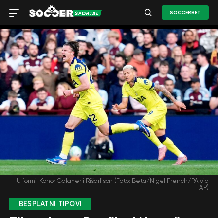
SOCCERBET
U formi: Konor Galaher i Rišarlison (Foto: Beta/Nigel French/PA via
AP)
BESPLATNI TIPOVI