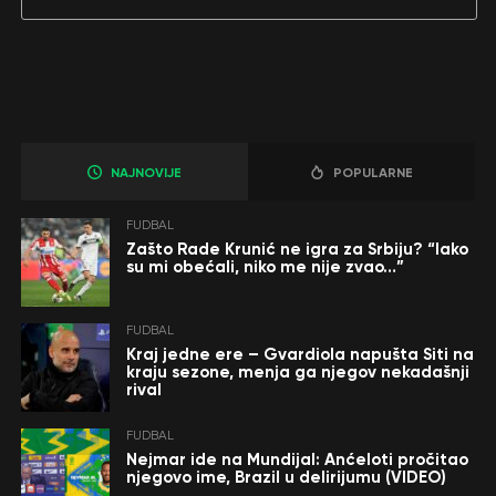
NAJNOVIJE
POPULARNE
FUDBAL
Zašto Rade Krunić ne igra za Srbiju? “Iako
su mi obećali, niko me nije zvao…”
FUDBAL
Kraj jedne ere – Gvardiola napušta Siti na
kraju sezone, menja ga njegov nekadašnji
rival
FUDBAL
Nejmar ide na Mundijal: Anćeloti pročitao
njegovo ime, Brazil u delirijumu (VIDEO)