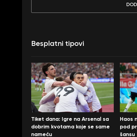
DOD
Besplatni tipovi
Tiket dana: Igre na Arsenal sa
Haos n
dobrim kvotama koje se same
pod pr
nameću
šansu