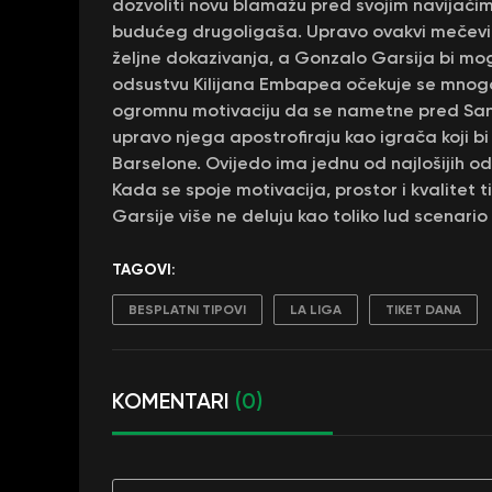
dozvoliti novu blamažu pred svojim navijačim
budućeg drugoligaša. Upravo ovakvi mečevi č
željne dokazivanja, a Gonzalo Garsija bi m
odsustvu Kilijana Embapea očekuje se mnog
ogromnu motivaciju da se nametne pred San
upravo njega apostrofiraju kao igrača koji b
Barselone. Ovijedo ima jednu od najlošijih od
Kada se spoje motivacija, prostor i kvalitet t
Garsije više ne deluju kao toliko lud scenario
TAGOVI:
BESPLATNI TIPOVI
LA LIGA
TIKET DANA
KOMENTARI
(0)