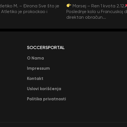
tletiko M. – Đirona Sve što je
Marsej – Ren 1 kvota 2.12
Atletiko je prokockao i
Poslednje kolo u Francuskoj 
direktan obračun...
SOCCERSPORTAL
O Nama
Impressum
Kontakt
Uslovi korišćenja
Politika privatnosti