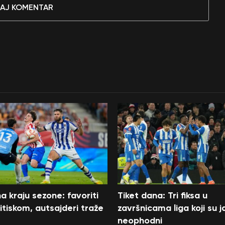
AJ KOMENTAR
a kraju sezone: favoriti
Tiket dana: Tri fiksa u
itiskom, autsajderi traže
završnicama liga koji su j
neophodni