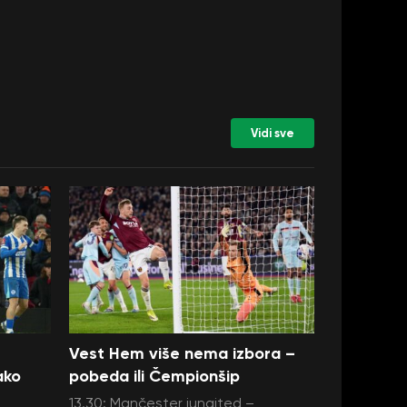
Vidi sve
Vest Hem više nema izbora –
ako
pobeda ili Čempionšip
13.30: Mančester junajted –