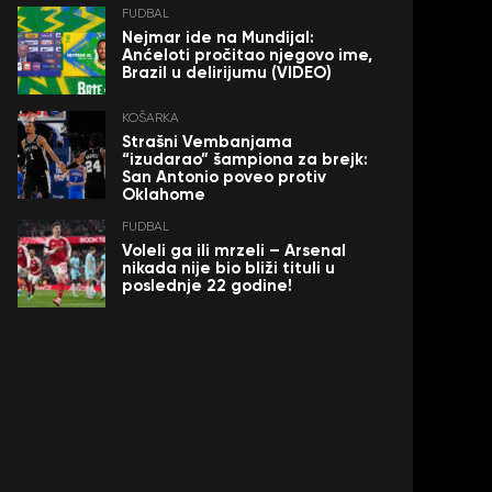
FUDBAL
Nejmar ide na Mundijal:
Anćeloti pročitao njegovo ime,
Brazil u delirijumu (VIDEO)
KOŠARKA
Strašni Vembanjama
“izudarao” šampiona za brejk:
San Antonio poveo protiv
Oklahome
FUDBAL
Voleli ga ili mrzeli – Arsenal
nikada nije bio bliži tituli u
poslednje 22 godine!