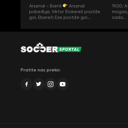
Arsenal – Barnli
Arsenal
19.00: A
pobeđuje, Viktor Đokereš postiže
mogao, 
gol, Ebereči Eze postiže gol...
sada...
Pratite nas preko: