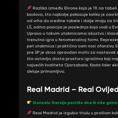
Razlika između Đirone koja je 19. na tabel
bodova, što najbolje pokazuje koliko je zavr
od vrha do sredine tabele i dalje imaju za š
LŠ, odma pozicija je poslednja koja vodi u E
Upravo u takvim utakmicama iskustvo i klasa
trenutno igra u fenomenalnoj formi. Reprezen
pet utakmica i praktično sam nosi ofanzivu 
pre SP je skroz opravdan motiv za nastavak 
što ostavlja dosta prostora igračima koji na
najvećih kvaliteta Ojarzabala. Kada lider ek
deluje primamljivo.
Real Madrid – Real Ovije
Gonzalo Garsija postiže dva ili više golov
Real Madrid je izgubio titulu u prošlom kolu