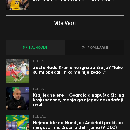
kvotama, ali mi kažemo – Luka Dončić
Više Vesti
NAJNOVIJE
POPULARNE
FUDBAL
Zašto Rade Krunić ne igra za Srbiju? “Iako
su mi obećali, niko me nije zvao…”
FUDBAL
Kraj jedne ere – Gvardiola napušta Siti na
kraju sezone, menja ga njegov nekadašnji
rival
FUDBAL
Nejmar ide na Mundijal: Anćeloti pročitao
njegovo ime, Brazil u delirijumu (VIDEO)