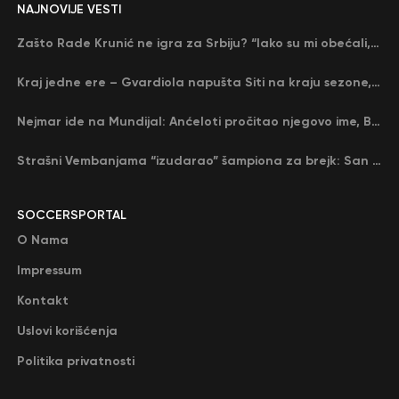
NAJNOVIJE VESTI
Zašto Rade Krunić ne igra za Srbiju? “Iako su mi obećali, niko me nije zvao…”
Kraj jedne ere – Gvardiola napušta Siti na kraju sezone, menja ga njegov nekadašnji rival
Nejmar ide na Mundijal: Anćeloti pročitao njegovo ime, Brazil u delirijumu (VIDEO)
Strašni Vembanjama “izudarao” šampiona za brejk: San Antonio poveo protiv Oklahome
SOCCERSPORTAL
O Nama
Impressum
Kontakt
Uslovi korišćenja
Politika privatnosti