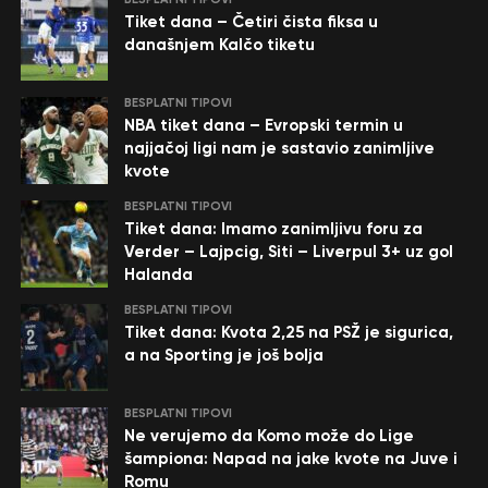
Tiket dana – Četiri čista fiksa u
današnjem Kalčo tiketu
BESPLATNI TIPOVI
NBA tiket dana – Evropski termin u
najjačoj ligi nam je sastavio zanimljive
kvote
BESPLATNI TIPOVI
Tiket dana: Imamo zanimljivu foru za
Verder – Lajpcig, Siti – Liverpul 3+ uz gol
Halanda
BESPLATNI TIPOVI
Tiket dana: Kvota 2,25 na PSŽ je sigurica,
a na Sporting je još bolja
BESPLATNI TIPOVI
Ne verujemo da Komo može do Lige
šampiona: Napad na jake kvote na Juve i
Romu