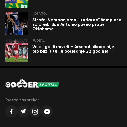
KOŠARKA
Strašni Vembanjama “izudarao” šampiona
za brejk: San Antonio poveo protiv
Oklahome
FUDBAL
Voleli ga ili mrzeli – Arsenal nikada nije
bio bliži tituli u poslednje 22 godine!
Pratite nas preko: