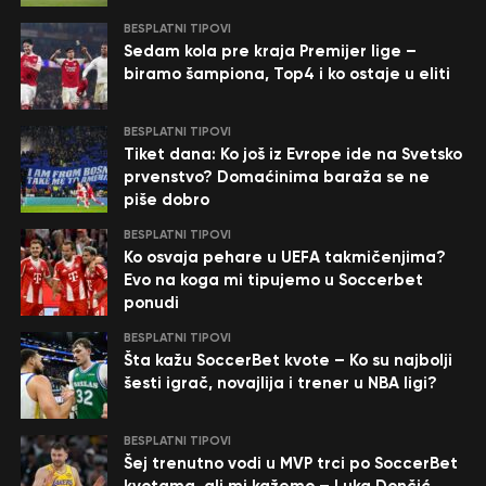
BESPLATNI TIPOVI
Sedam kola pre kraja Premijer lige –
biramo šampiona, Top4 i ko ostaje u eliti
BESPLATNI TIPOVI
Tiket dana: Ko još iz Evrope ide na Svetsko
prvenstvo? Domaćinima baraža se ne
piše dobro
BESPLATNI TIPOVI
Ko osvaja pehare u UEFA takmičenjima?
Evo na koga mi tipujemo u Soccerbet
ponudi
BESPLATNI TIPOVI
Šta kažu SoccerBet kvote – Ko su najbolji
šesti igrač, novajlija i trener u NBA ligi?
BESPLATNI TIPOVI
Šej trenutno vodi u MVP trci po SoccerBet