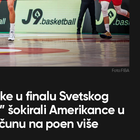
Foto:FIBA
ke u finalu Svetskog
” šokirali Amerikance u
čunu na poen više