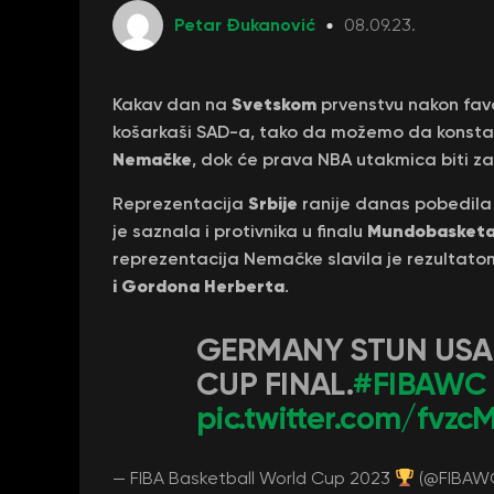
Petar Đukanović
08.09.23.
Svetskom
Kakav dan na
prvenstvu nakon fa
košarkaši SAD-a, tako da možemo da konst
Nemačke
, dok će prava NBA utakmica biti 
Srbije
Reprezentacija
ranije danas pobedila
Mundobasket
je saznala i protivnika u finalu
reprezentacija Nemačke slavila je rezultat
i Gordona Herberta
.
GERMANY STUN USA
CUP FINAL.
#FIBAWC
pic.twitter.com/fvz
— FIBA Basketball World Cup 2023
(@FIBAW