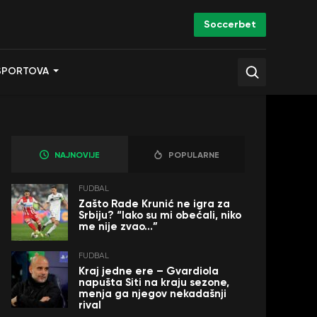
Soccerbet
SPORTOVA
NAJNOVIJE
POPULARNE
FUDBAL
Zašto Rade Krunić ne igra za
Srbiju? “Iako su mi obećali, niko
me nije zvao…”
FUDBAL
Kraj jedne ere – Gvardiola
napušta Siti na kraju sezone,
menja ga njegov nekadašnji
rival