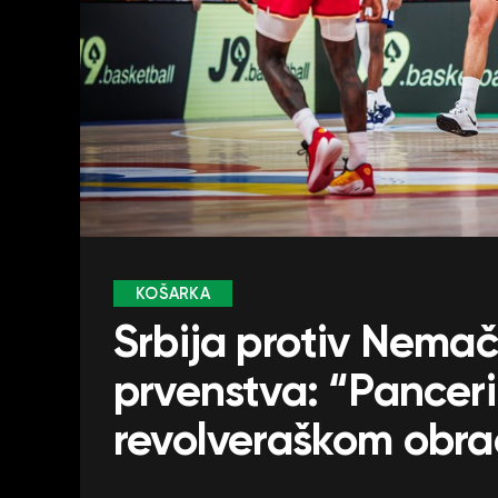
KOŠARKA
Srbija protiv Nemač
prvenstva: “Panceri
revolveraškom obra