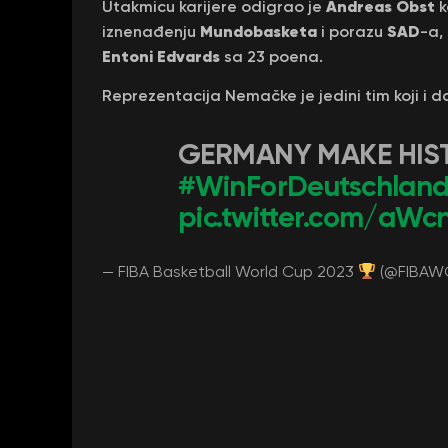
Andreas Obst
Utakmicu karijere odigrao je
k
Mundobasketa
SAD
iznenađenju
i porazu
-a,
Entoni Edvards
sa 23 poena.
Reprezentacija Nemačke je jedini tim koji i 
GERMANY MAKE HIS
#WinForDeutschlan
pic.twitter.com/aW
— FIBA Basketball World Cup 2023
(@FIBAW