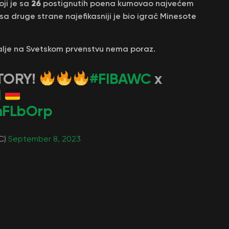
26
oji je sa
postignutih poena kumovao najvećem
 sa druge strane najefikasniji je bio igrač Minesote
dalje na Svetskom prvenstvu nema poraz.
TORY!
#FIBAWC
x
d
cnFLbOrp
C)
September 8, 2023