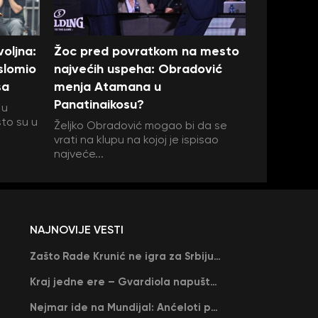
oljna:
Žoc pred povratkom na mesto
 slomio
najvećih uspeha: Obradović
sa
menja Atamana u
Panatinaikosu?
 u
što su u
Željko Obradović mogao bi da se
vrati na klupu na kojoj je ispisao
najveće...
NAJNOVIJE VESTI
Zašto Rade Krunić ne igra za Srbiju? “Iako su mi obećali, niko me nije zvao…”
Kraj jedne ere – Gvardiola napušta Siti na kraju sezone, menja ga njegov nekadašnji rival
Nejmar ide na Mundijal: Anćeloti pročitao njegovo ime, Brazil u delirijumu (VIDEO)