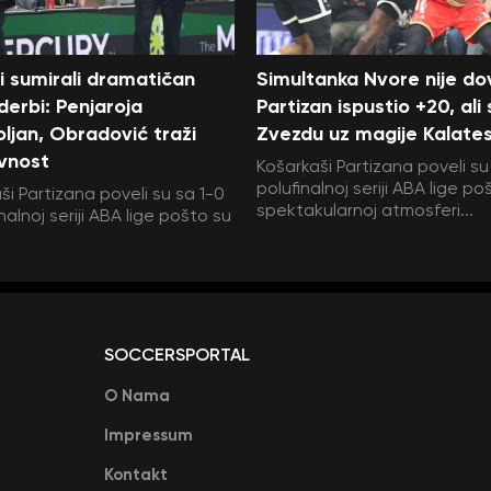
i sumirali dramatičan
Simultanka Nvore nije dov
 derbi: Penjaroja
Partizan ispustio +20, ali
ljan, Obradović traži
Zvezdu uz magije Kalate
vnost
Košarkaši Partizana poveli su
polufinalnoj seriji ABA lige po
ši Partizana poveli su sa 1-0
spektakularnoj atmosferi...
nalnoj seriji ABA lige pošto su
SOCCERSPORTAL
O Nama
Impressum
Kontakt