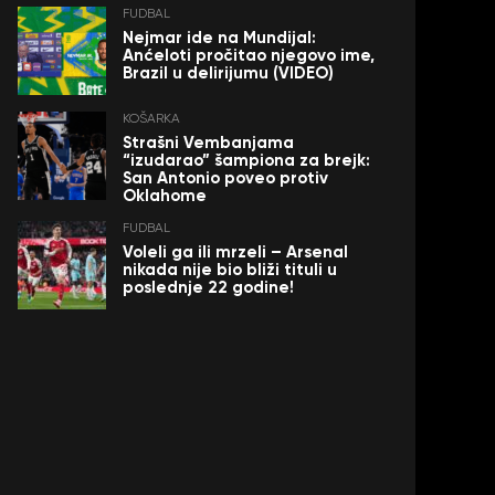
FUDBAL
Nejmar ide na Mundijal:
Anćeloti pročitao njegovo ime,
Brazil u delirijumu (VIDEO)
KOŠARKA
Strašni Vembanjama
“izudarao” šampiona za brejk:
San Antonio poveo protiv
Oklahome
FUDBAL
Voleli ga ili mrzeli – Arsenal
nikada nije bio bliži tituli u
poslednje 22 godine!