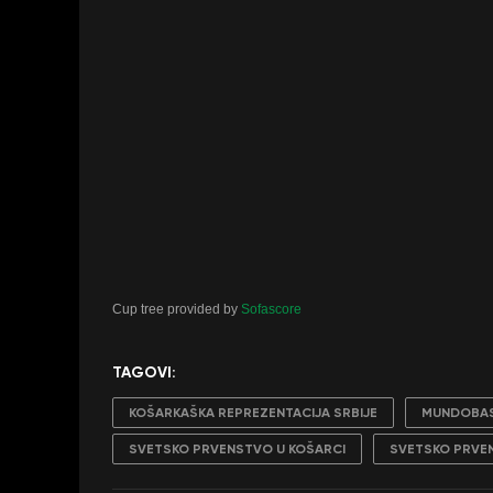
Cup tree provided by
Sofascore
TAGOVI:
KOŠARKAŠKA REPREZENTACIJA SRBIJE
MUNDOBA
SVETSKO PRVENSTVO U KOŠARCI
SVETSKO PRVEN