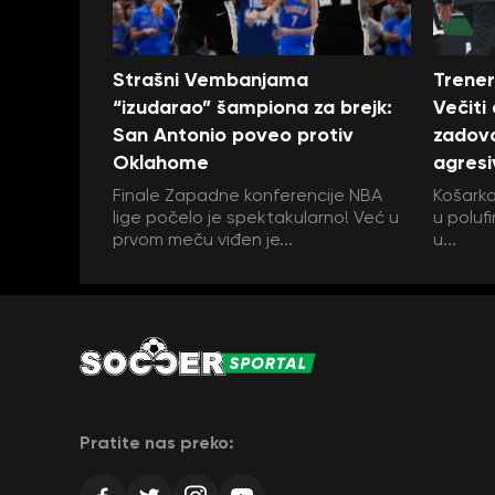
Strašni Vembanjama
Trener
“izudarao” šampiona za brejk:
Večiti
San Antonio poveo protiv
zadovo
Oklahome
agresi
Finale Zapadne konferencije NBA
Košarka
lige počelo je spektakularno! Već u
u polufi
prvom meču viđen je...
u...
Pratite nas preko: