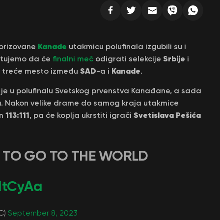
Kanade
vorizovane
utakmicu polufinala izgubili su i
Srbije
atujemo da će
finalni meč
odigrati selekcije
i
SAD
Kanade
za treće mesto između
-a i
.
 je u polufinalu Svetskog prvenstva Kanađane, a sada
a
. Nakon velike drame do samog kraja utakmice
113:111
Svetislava Pešića
om
, pa će koplja ukrstiti igrači
 TO GO TO THE WORLD
cMtCyAa
C)
September 8, 2023