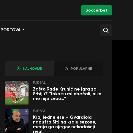
Soccerbet
SPORTOVA
NAJNOVIJE
POPULARNE
FUDBAL
Zašto Rade Krunić ne igra za
Srbiju? “Iako su mi obećali, niko
me nije zvao…”
FUDBAL
Kraj jedne ere – Gvardiola
napušta Siti na kraju sezone,
menja ga njegov nekadašnji
rival