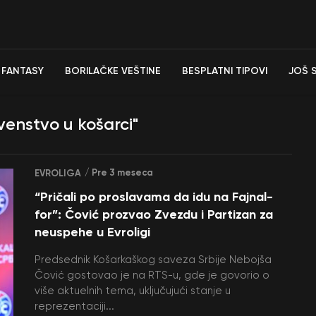
FANTASY
BORILAČKE VEŠTINE
BESPLATNI TIPOVI
JOŠ 
venstvo u košarci"
/ Pre 3 meseca
EVROLIGA
“Pričali po proslavama da idu na Fajnal-
for”: Čović prozvao Zvezdu i Partizan za
neuspehe u Evroligi
Predsednik Košarkaškog saveza Srbije Nebojša
Čović gostovao je na RTS-u, gde je govorio o
više aktuelnih tema, uključujući stanje u
reprezentaciji...