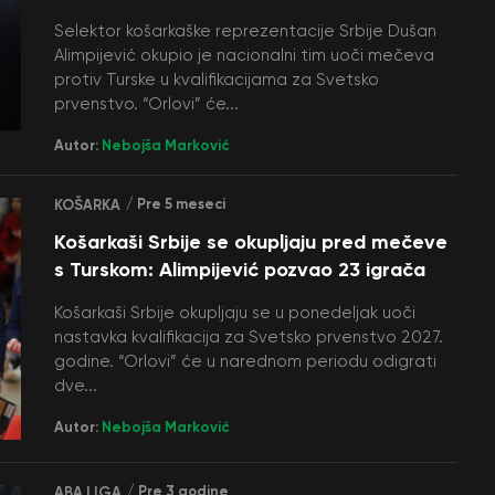
Selektor košarkaške reprezentacije Srbije Dušan
Alimpijević okupio je nacionalni tim uoči mečeva
protiv Turske u kvalifikacijama za Svetsko
prvenstvo. “Orlovi” će...
Autor:
Nebojša Marković
/ Pre 5 meseci
KOŠARKA
Košarkaši Srbije se okupljaju pred mečeve
s Turskom: Alimpijević pozvao 23 igrača
Košarkaši Srbije okupljaju se u ponedeljak uoči
nastavka kvalifikacija za Svetsko prvenstvo 2027.
godine. “Orlovi” će u narednom periodu odigrati
dve...
Autor:
Nebojša Marković
/ Pre 3 godine
ABA LIGA