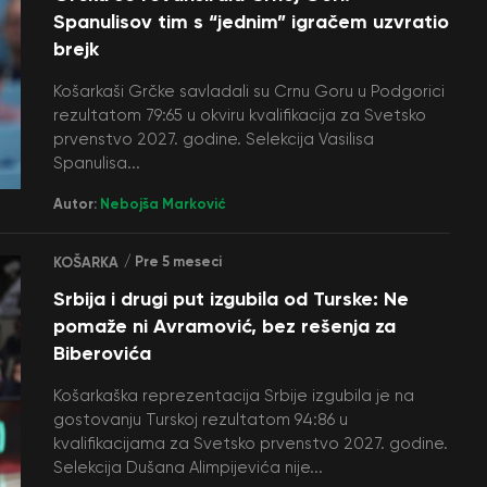
Spanulisov tim s “jednim” igračem uzvratio
brejk
Košarkaši Grčke savladali su Crnu Goru u Podgorici
rezultatom 79:65 u okviru kvalifikacija za Svetsko
prvenstvo 2027. godine. Selekcija Vasilisa
Spanulisa...
Autor:
Nebojša Marković
/ Pre 5 meseci
KOŠARKA
Srbija i drugi put izgubila od Turske: Ne
pomaže ni Avramović, bez rešenja za
Biberovića
Košarkaška reprezentacija Srbije izgubila je na
gostovanju Turskoj rezultatom 94:86 u
kvalifikacijama za Svetsko prvenstvo 2027. godine.
Selekcija Dušana Alimpijevića nije...