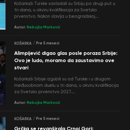
Košarkaši Turske savladali su Srbiju po drugi put u
tri dana, u okviru kvalifikacija za Svetsko
prvenstvo. Nakon slavlja u beogradskoj...
Autor:
Nebojša Marković
/ Pre 5 meseci
KOŠARKA
Alimpijević digao glas posle poraza Srbije:
Ovo je ludo, moramo da zaustavimo ove
stvari
Košarkaši Srbije izgubili su od Turske i u drugom
međusobnom duelu u tri dana, u okviru kvalifikacija
za Svetsko prvenstvo 2027....
Autor:
Nebojša Marković
/ Pre 5 meseci
KOŠARKA
Grčka se revanširala Crnoj Gori: