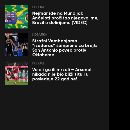
FUDBAL
Nejmar ide na Mundijal:
Anćeloti pročitao njegovo ime,
Brazil u delirijumu (VIDEO)
KOŠARKA
Strašni Vembanjama
“izudarao” šampiona za brejk:
San Antonio poveo protiv
Oklahome
FUDBAL
Voleli ga ili mrzeli – Arsenal
nikada nije bio bliži tituli u
poslednje 22 godine!