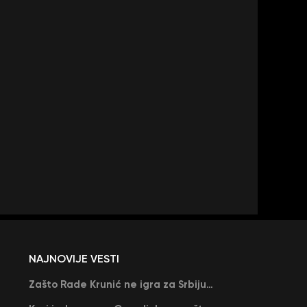
NAJNOVIJE VESTI
Zašto Rade Krunić ne igra za Srbiju? “Iako su mi obećali, niko me nije zvao…”