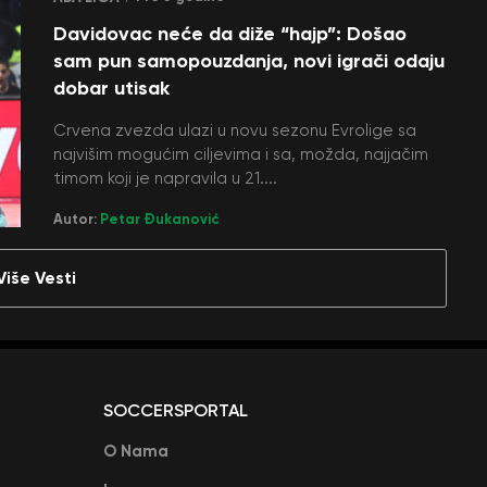
Davidovac neće da diže “hajp”: Došao
sam pun samopouzdanja, novi igrači odaju
dobar utisak
Crvena zvezda ulazi u novu sezonu Evrolige sa
najvišim mogućim ciljevima i sa, možda, najjačim
timom koji je napravila u 21....
Autor:
Petar Đukanović
Više Vesti
SOCCERSPORTAL
O Nama