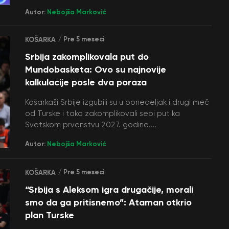
Autor:
Nebojša Marković
/ Pre 5 meseci
KOŠARKA
Srbija zakomplikovala put do
Mundobasketa: Ovo su najnovije
kalkulacije posle dva poraza
Košarkaši Srbije izgubili su u ponedeljak i drugi meč
od Turske i tako zakomplikovali sebi put ka
Svetskom prvenstvu 2027. godine....
Autor:
Nebojša Marković
/ Pre 5 meseci
KOŠARKA
“Srbija s Aleksom igra drugačije, morali
smo da ga pritisnemo”: Ataman otkrio
plan Turske