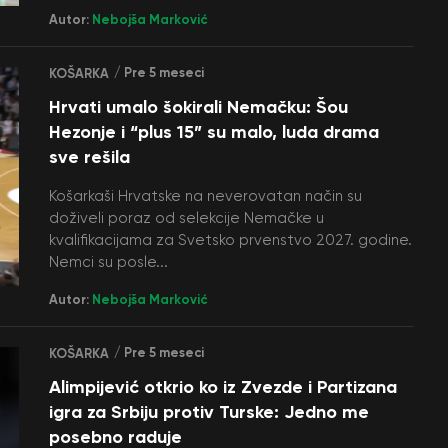
Autor:
Nebojša Marković
/ Pre 5 meseci
KOŠARKA
Hrvati umalo šokirali Nemačku: Šou
Hezonje i “plus 15” su malo, luda drama
sve rešila
Košarkaši Hrvatske na neverovatan način su
doživeli poraz od selekcije Nemačke u
kvalifikacijama za Svetsko prvenstvo 2027. godine.
Nemci su posle...
Autor:
Nebojša Marković
/ Pre 5 meseci
KOŠARKA
Alimpijević otkrio ko iz Zvezde i Partizana
igra za Srbiju protiv Turske: Jedno me
posebno raduje