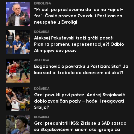
EVROLIGA
“Pričali po proslavama da idu na Fajnal-
for”: Čović prozvao Zvezdu i Partizan za
neuspehe u Evroligi
KOŠARKA
Aleksej Pokuševski traži grčki pasoš:
Planira promenu reprezentacije?! Odbio
Alimpijevićev poziv
ABA LIGA
Bogdanović o povratku u Partizan: Šta? Ja
kao sad bi trebalo da donesem odluku?!
KOŠARKA
Grci povukli prvi potez: Andrej Stojaković
dobio zvaničan poziv – hoće li reagovati
Srbija?
KOŠARKA
Grci preduhitrili KSS: Zizis se u SAD sastao
sa Stojakovićevim sinom oko igranja za