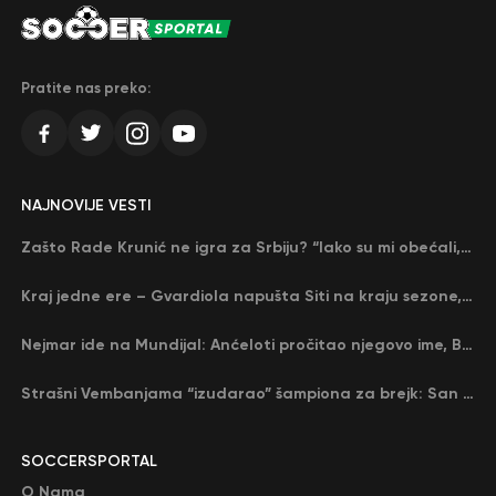
Pratite nas preko:
NAJNOVIJE VESTI
Zašto Rade Krunić ne igra za Srbiju? “Iako su mi obećali, niko me nije zvao…”
Kraj jedne ere – Gvardiola napušta Siti na kraju sezone, menja ga njegov nekadašnji rival
Nejmar ide na Mundijal: Anćeloti pročitao njegovo ime, Brazil u delirijumu (VIDEO)
Strašni Vembanjama “izudarao” šampiona za brejk: San Antonio poveo protiv Oklahome
SOCCERSPORTAL
O Nama