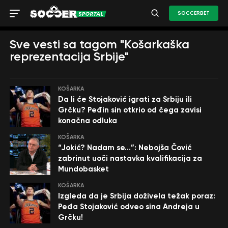
SOCCERBET
Sve vesti sa tagom "Košarkaška
reprezentacija Srbije"
KOŠARKA
Da li će Stojaković igrati za Srbiju ili
Grčku? Peđin sin otkrio od čega zavisi
konačna odluka
KOŠARKA
“Jokić? Nadam se…”: Nebojša Čović
zabrinut uoči nastavka kvalifikacija za
Mundobasket
KOŠARKA
Izgleda da je Srbija doživela težak poraz:
Peđa Stojaković odveo sina Andreja u
Grčku!