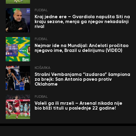
FUDBAL
Kraj jedne ere – Gvardiola napušta Siti na
kraju sezone, menja ga njegov nekadašnji
rival
FUDBAL
Nejmar ide na Mundijal: Anćeloti pročitao
njegovo ime, Brazil u delirijumu (VIDEO)
KOŠARKA
Strašni Vembanjama “izudarao” šampiona
za brejk: San Antonio poveo protiv
Oklahome
FUDBAL
Voleli ga ili mrzeli – Arsenal nikada nije
bio bliži tituli u poslednje 22 godine!