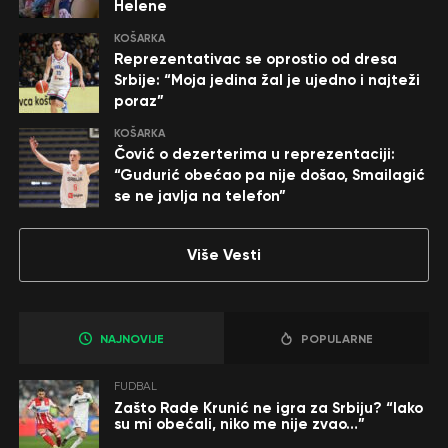
Helene
KOŠARKA
Reprezentativac se oprostio od dresa
Srbije: “Moja jedina žal je ujedno i najteži
poraz”
KOŠARKA
Čović o dezerterima u reprezentaciji:
“Gudurić obećao pa nije došao, Smailagić
se ne javlja na telefon”
Više Vesti
NAJNOVIJE
POPULARNE
FUDBAL
Zašto Rade Krunić ne igra za Srbiju? “Iako
su mi obećali, niko me nije zvao…”