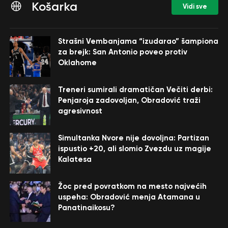
Košarka
Vidi sve
Strašni Vembanjama “izudarao” šampiona
za brejk: San Antonio poveo protiv
Oklahome
Treneri sumirali dramatičan Večiti derbi:
Penjaroja zadovoljan, Obradović traži
agresivnost
Simultanka Nvore nije dovoljna: Partizan
ispustio +20, ali slomio Zvezdu uz magije
Kalatesa
Žoc pred povratkom na mesto najvećih
uspeha: Obradović menja Atamana u
Panatinaikosu?