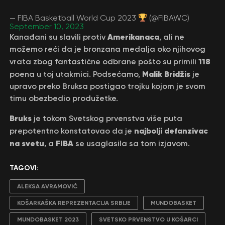
— FIBA Basketball World Cup 2023
(@FIBAWC)
September 10, 2023
Amerikanaca
Kanađani su slavili protiv
, ali ne
možemo reći da je bronzana medalja oko njihovog
118
vrata zbog fantastične odbrane pošto su primili
Malik Bridžis
poena u toj utakmici. Podsećamo,
je
upravo preko Bruksa postigao trojku kojom je svom
timu obezbedio produžetke.
Bruks
je tokom Svetskog prvenstva više puta
najbolji defanzivac
prepotentno konstatovao da je
na svetu
FIBA
, a
se usaglasila sa tom izjavom.
TAGOVI:
ALEKSA AVRAMOVIĆ
KOŠARKAŠKA REPREZENTACIJA SRBIJE
MUNDOBASKET
MUNDOBASKET 2023
SVETSKO PRVENSTVO U KOŠARCI