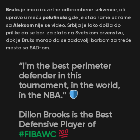
Bruks
je imao izuzetne odbrambene sekvence, ali
polufinala
upravo u meču
gde je stao rame uz rame
Aleksom
sa
nije se video. Srbija je lako došla do
prilike da se bori za zlato na Svetskom prvenstvu,
dok je Bruks morao da se zadovolji borbom za treće
mesto sa SAD-om.
“I'm the best perimeter
defender in this
tournament, in the world,
in the NBA.”
Dillon Brooks is the Best
Defensive Player of
#FIBAWC