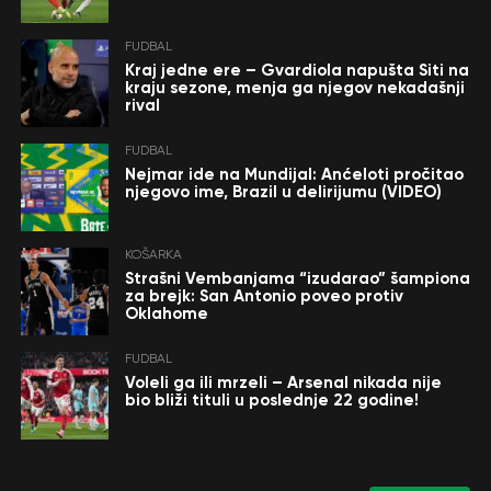
FUDBAL
Kraj jedne ere – Gvardiola napušta Siti na
kraju sezone, menja ga njegov nekadašnji
rival
FUDBAL
Nejmar ide na Mundijal: Anćeloti pročitao
njegovo ime, Brazil u delirijumu (VIDEO)
KOŠARKA
Strašni Vembanjama “izudarao” šampiona
za brejk: San Antonio poveo protiv
Oklahome
FUDBAL
Voleli ga ili mrzeli – Arsenal nikada nije
bio bliži tituli u poslednje 22 godine!