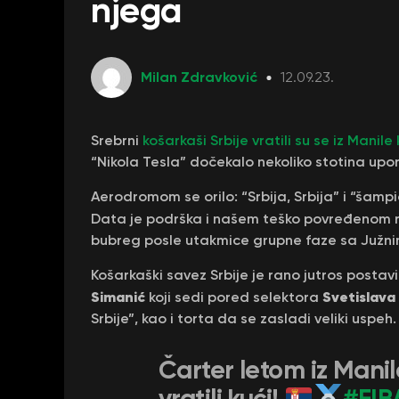
njega
Milan Zdravković
12.09.23.
Srebrni
košarkaši Srbije vratili su se iz Mani
“Nikola Tesla” dočekalo nekoliko stotina upor
Aerodromom se orilo: “Srbija, Srbija” i “šamp
Data je podrška i našem teško povređenom 
bubreg posle utakmice grupne faze sa Južn
Košarkaški savez Srbije je rano jutros postavio
Simanić
Svetislava
koji sedi pored selektora
Srbije”, kao i torta da se zasladi veliki uspeh.
Čarter letom iz Manil
vratili kući!
#FI