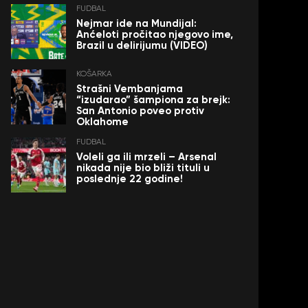
FUDBAL
Nejmar ide na Mundijal:
Anćeloti pročitao njegovo ime,
Brazil u delirijumu (VIDEO)
KOŠARKA
Strašni Vembanjama
“izudarao” šampiona za brejk:
San Antonio poveo protiv
Oklahome
FUDBAL
Voleli ga ili mrzeli – Arsenal
nikada nije bio bliži tituli u
poslednje 22 godine!