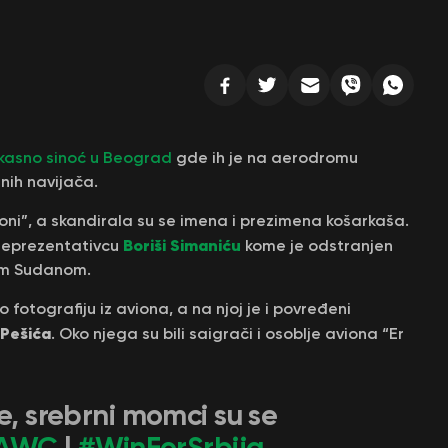
le kasno sinoć u Beograd
gde ih je na aerodromu
nih navijača.
ioni”, a skandirala su se imena i prezimena košarkaša.
Boriši Simaniću
reprezentativcu
kome je odstranjen
im Sudanom.
 fotografiju iz aviona, a na njoj je i povređeni
 Pešića
. Oko njega su bili saigrači i osoblje aviona “Er
e, srebrni momci su se
BAWC
|
#WinForSrbija