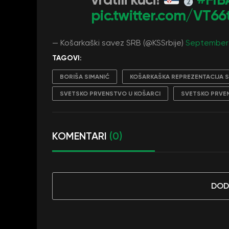
pic.twitter.com/VT66
— Košarkaški savez SRB (@KSSrbije)
September 
TAGOVI:
BORIŠA SIMANIĆ
KOŠARKAŠKA REPREZENTACIJA S
SVETSKO PRVENSTVO U KOŠARCI
SVETSKO PRVEN
KOMENTARI
(0)
DOD