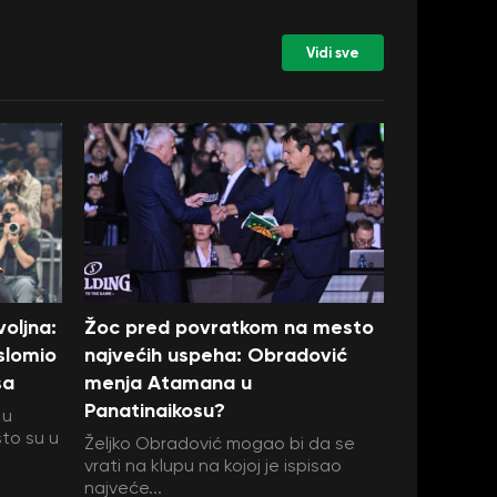
Vidi sve
oljna:
Žoc pred povratkom na mesto
 slomio
najvećih uspeha: Obradović
sa
menja Atamana u
Panatinaikosu?
 u
što su u
Željko Obradović mogao bi da se
vrati na klupu na kojoj je ispisao
najveće...