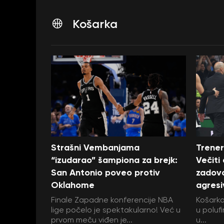
Košarka
Strašni Vembanjama
Trener
“izudarao” šampiona za brejk:
Večiti
San Antonio poveo protiv
zadovo
Oklahome
agresi
Finale Zapadne konferencije NBA
Košarka
lige počelo je spektakularno! Već u
u polufi
prvom meču viđen je...
u...