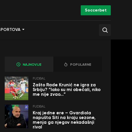
Soccerbet
SPORTOVA
NAJNOVIJE
POPULARNE
FUDBAL
Zašto Rade Krunić ne igra za
Srbiju? “Iako su mi obećali, niko
me nije zvao…”
FUDBAL
Kraj jedne ere – Gvardiola
napušta Siti na kraju sezone,
menja ga njegov nekadašnji
rival