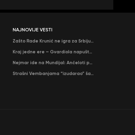
NAJNOVIJE VESTI
Zašto Rade Krunić ne igra za Srbiju? “Iako su mi obećali, niko me nije zvao…”
Kraj jedne ere – Gvardiola napušta Siti na kraju sezone, menja ga njegov nekadašnji rival
Nejmar ide na Mundijal: Anćeloti pročitao njegovo ime, Brazil u delirijumu (VIDEO)
Strašni Vembanjama “izudarao” šampiona za brejk: San Antonio poveo protiv Oklahome