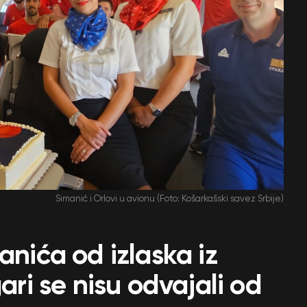
Simanić i Orlovi u avionu (Foto: Košarkašski savez Srbije)
anića od izlaska iz
gari se nisu odvajali od