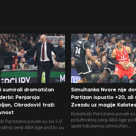
i sumirali dramatičan
Simultanka Nvore nije dov
 derbi: Penjaroja
Partizan ispustio +20, ali
ljan, Obradović traži
Zvezdu uz magije Kalate
vnost
Košarkaši Partizana poveli su
polufinalnoj seriji ABA lige po
ši Partizana poveli su sa 1-0
spektakularnoj atmosferi...
nalnoj seriji ABA lige pošto su