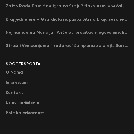
Zašto Rade Krunić ne igra za Srbiju? “Iako su mi obećali, niko me nije zvao…”
Kraj jedne ere – Gvardiola napušta Siti na kraju sezone, menja ga njegov nekadašnji rival
Nejmar ide na Mundijal: Anćeloti pročitao njegovo ime, Brazil u delirijumu (VIDEO)
Strašni Vembanjama “izudarao” šampiona za brejk: San Antonio poveo protiv Oklahome
SOCCERSPORTAL
O Nama
Impressum
Kontakt
Uslovi korišćenja
Politika privatnosti