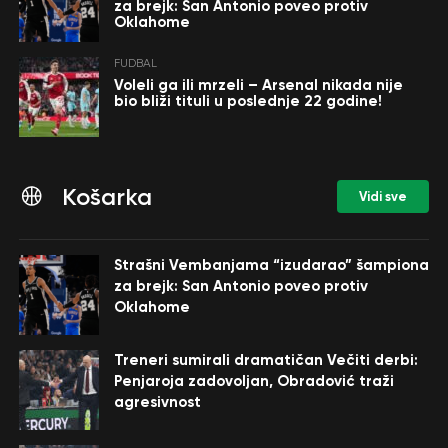
za brejk: San Antonio poveo protiv
Oklahome
FUDBAL
Voleli ga ili mrzeli – Arsenal nikada nije
bio bliži tituli u poslednje 22 godine!
Košarka
Vidi sve
Strašni Vembanjama “izudarao” šampiona
za brejk: San Antonio poveo protiv
Oklahome
Treneri sumirali dramatičan Večiti derbi:
Penjaroja zadovoljan, Obradović traži
agresivnost