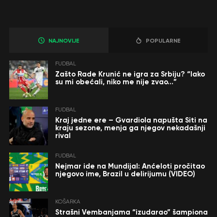
NAJNOVIJE
POPULARNE
FUDBAL
Zašto Rade Krunić ne igra za Srbiju? “Iako
su mi obećali, niko me nije zvao…”
FUDBAL
Kraj jedne ere – Gvardiola napušta Siti na
kraju sezone, menja ga njegov nekadašnji
rival
FUDBAL
Nejmar ide na Mundijal: Anćeloti pročitao
njegovo ime, Brazil u delirijumu (VIDEO)
KOŠARKA
Strašni Vembanjama “izudarao” šampiona