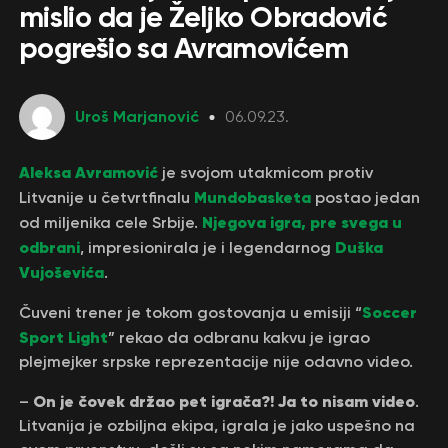
mislio da je Željko Obradović
pogrešio sa Avramovićem
Uroš Marjanović
06.09.23.
Aleksa Avramović
je svojom utakmicom protiv
Mundobasketa
Litvanije u četvrtfinalu
postao jedan
Njegova igra, pre svega u
od miljenika cele Srbije.
odbrani
Duška
, impresionirala je i legendarnog
Vujoševića
.
Soccer
Čuveni trener je tokom gostovanja u emisiji “
Sport Light
” rekao da odbranu kakvu je igrao
plejmejker srpske reprezentacije nije odavno video.
On je čovek držao pet igrača?! Ja to nisam video
–
.
Litvanija je ozbiljna ekipa, igrala je jako uspešno na