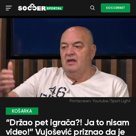
SOCCERBET
Printscreen: Youtube/Sport Light
KOŠARKA
“Držao pet igrača?! Ja to nisam
video!” Vujošević priznao da je