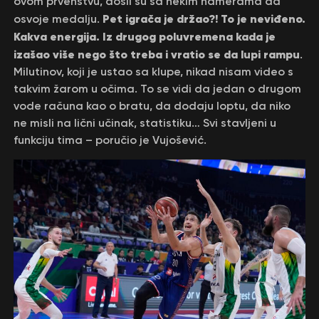
ovom prvenstvu, došli su sa nekim namerama da
Pet igrača je držao?! To je neviđeno.
osvoje medalju.
Kakva energija. Iz drugog poluvremena kada je
izašao više nego što treba i vratio se da lupi rampu
.
Milutinov, koji je ustao sa klupe, nikad nisam video s
takvim žarom u očima. To se vidi da jedan o drugom
vode računa kao o bratu, da dodaju loptu, da niko
ne misli na lični učinak, statistiku… Svi stavljeni u
funkciju tima – poručio je Vujošević.