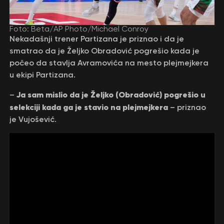
Foto: Beta/AP Photo/Michael Conroy
Nekadašnji trener Partizana je priznao i da je
smatrao da je Željko Obradović pogrešio kada je
počeo da stavlja Avramovića na mesto plejmejkera
u ekipi Partizana.
Ja sam mislio da je Željko (Obradović) pogrešio u
–
selekciji kada ga je stavio na plejmejkera
– priznao
je Vujošević.