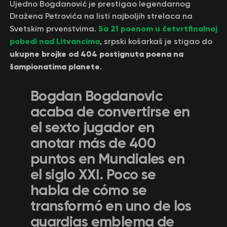
Ujedno Bogdanović je prestigao legendarnog
Dražena Petrovića na listi najboljih strelaca na
Sa 21 poenom u četvrtfinalnoj
Svetskim prvenstvima.
pobedi nad Litvancima
, srpski košarkaš je stigao do
ukupne brojke od 404 postignuta poena na
šampionatima planete
.
Bogdan Bogdanovic
acaba de convertirse en
el sexto jugador en
anotar más de 400
puntos en Mundiales en
el siglo XXI. Poco se
habla de cómo se
transformó en uno de los
guardias emblema de