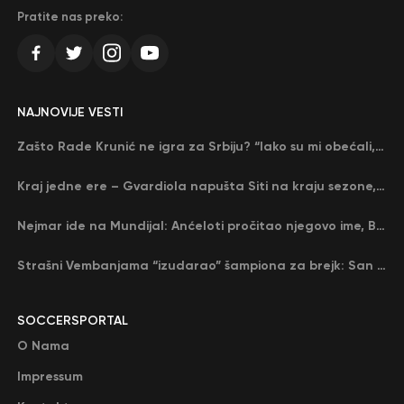
Pratite nas preko:
NAJNOVIJE VESTI
Zašto Rade Krunić ne igra za Srbiju? “Iako su mi obećali, niko me nije zvao…”
Kraj jedne ere – Gvardiola napušta Siti na kraju sezone, menja ga njegov nekadašnji rival
Nejmar ide na Mundijal: Anćeloti pročitao njegovo ime, Brazil u delirijumu (VIDEO)
Strašni Vembanjama “izudarao” šampiona za brejk: San Antonio poveo protiv Oklahome
SOCCERSPORTAL
O Nama
Impressum