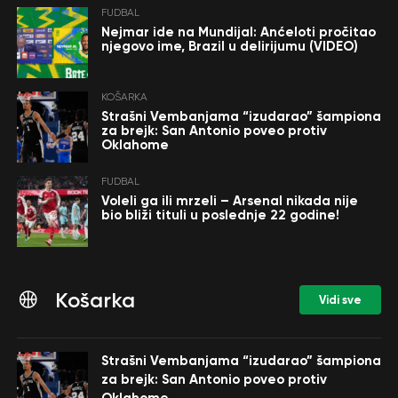
FUDBAL
Nejmar ide na Mundijal: Anćeloti pročitao
njegovo ime, Brazil u delirijumu (VIDEO)
KOŠARKA
Strašni Vembanjama “izudarao” šampiona
za brejk: San Antonio poveo protiv
Oklahome
FUDBAL
Voleli ga ili mrzeli – Arsenal nikada nije
bio bliži tituli u poslednje 22 godine!
Košarka
Vidi sve
Strašni Vembanjama “izudarao” šampiona
za brejk: San Antonio poveo protiv