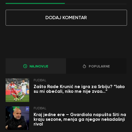
DODAJ KOMENTAR
NAJNOVIJE
POPULARNE
FUDBAL
Zašto Rade Krunić ne igra za Srbiju? “Iako
su mi obećali, niko me nije zvao…”
FUDBAL
Kraj jedne ere – Gvardiola napušta Siti na
kraju sezone, menja ga njegov nekadašnji
rival