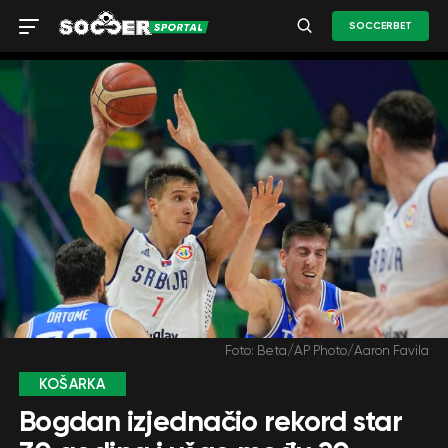
SOCCERBET
Foto: Beta/AP Photo/Aaron Favila
KOŠARKA
Bogdan izjednačio rekord star