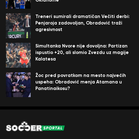
Oklahome
Treneri sumirali dramatičan Večiti derbi:
Penjaroja zadovoljan, Obradović traži
agresivnost
Simultanka Nvore nije dovoljna: Partizan
ispustio +20, ali slomio Zvezdu uz magije
Kalatesa
Žoc pred povratkom na mesto najvećih
uspeha: Obradović menja Atamana u
Panatinaikosu?