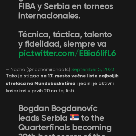
FIBA y Serbia en torneos
internacionales.
Técnica, táctica, talento
y fidelidad, siempre va
pic.twitter.com/EBia6IifL6
— Nacho (@nachomiranda14)
September 5, 2023
na 17. mesto večne liste najboljih
Tako je stigao
strelaca na Mundobasketima
i jedini je aktivni
košarkaš u prvih 20 na toj listi.
Bogdan Bogdanovic
leads Serbia
to the
Quarterfinals becoming