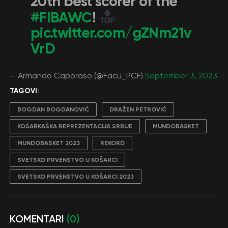
20th best scorer of the
#FIBAWC
!
pic.twitter.com/gZNm21v
VrD
— Armando Caporaso (@Facu_PCF)
September 3, 2023
TAGOVI:
BOGDAN BOGDANOVIĆ
DRAŽEN PETROVIĆ
KOŠARKAŠKA REPREZENTACIJA SRBIJE
MUNDOBASKET
MUNDOBASKET 2023
REKORD
SVETSKO PRVENSTVO U KOŠARCI
SVETSKO PRVENSTVO U KOŠARCI 2023
KOMENTARI
(0)