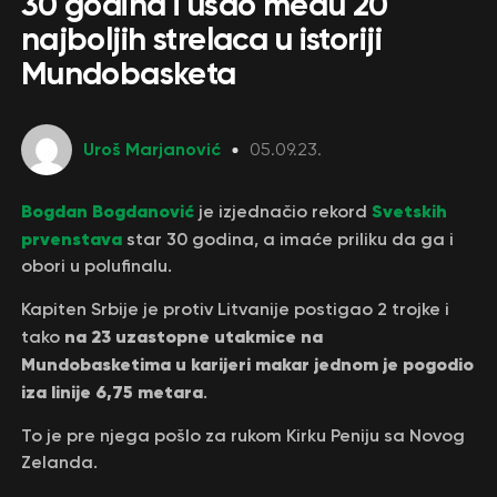
30 godina i ušao među 20
najboljih strelaca u istoriji
Mundobasketa
Uroš Marjanović
05.09.23.
Bogdan Bogdanović
Svetskih
je izjednačio rekord
prvenstava
star 30 godina, a imaće priliku da ga i
obori u polufinalu.
Kapiten Srbije je protiv Litvanije postigao 2 trojke i
na 23 uzastopne utakmice na
tako
Mundobasketima u karijeri makar jednom je pogodio
iza linije 6,75 metara
.
To je pre njega pošlo za rukom Kirku Peniju sa Novog
Zelanda.