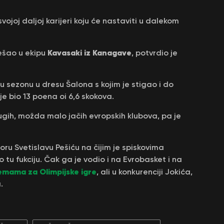
ojoj daljoj karijeri koju će nastaviti u dalekom
Kavasaki iz Kanagave
rešao u ekipu
, potvrdio je
u sezonu u dresu Šalona s kojim je stigao i do
je bio 13 poena oi 6,6 skokova.
ugih, možda malo jačih evropskih klubova, pa je
oru Svetislavu Pešiću na čijim je spiskovima
tu fukciju. Čak ga je vodio i na Evrobasket i na
remama za Olimpijske igre
, ali u konkurenciji Jokića,
.