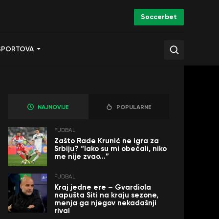
Soccerbet
SPORTOVA
NAJNOVIJE
POPULARNE
FUDBAL
Zašto Rade Krunić ne igra za
Srbiju? “Iako su mi obećali, niko
me nije zvao…”
FUDBAL
Kraj jedne ere – Gvardiola
napušta Siti na kraju sezone,
menja ga njegov nekadašnji
rival