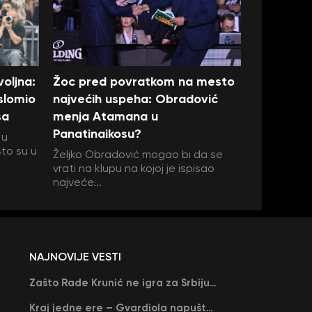
oljna:
Žoc pred povratkom na mesto
 slomio
najvećih uspeha: Obradović
sa
menja Atamana u
Panatinaikosu?
 u
što su u
Željko Obradović mogao bi da se
vrati na klupu na kojoj je ispisao
najveće...
NAJNOVIJE VESTI
Zašto Rade Krunić ne igra za Srbiju? “Iako su mi obećali, niko me nije zvao…”
Kraj jedne ere – Gvardiola napušta Siti na kraju sezone, menja ga njegov nekadašnji rival