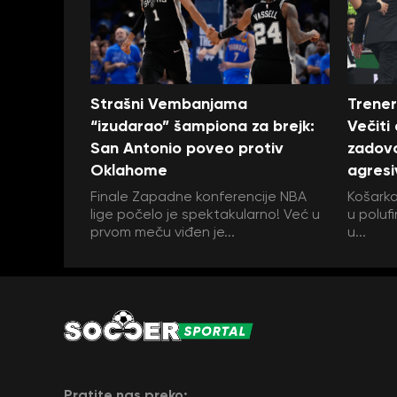
Strašni Vembanjama
Trener
“izudarao” šampiona za brejk:
Večiti
San Antonio poveo protiv
zadovo
Oklahome
agresi
Finale Zapadne konferencije NBA
Košarka
lige počelo je spektakularno! Već u
u polufi
prvom meču viđen je...
u...
Pratite nas preko: