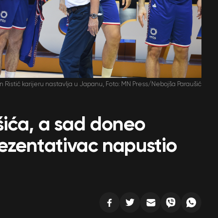
 Ristić karijeru nastavlja u Japanu, Foto: MN Press/Nebojša Paraušić
šića, a sad doneo
ezentativac napustio