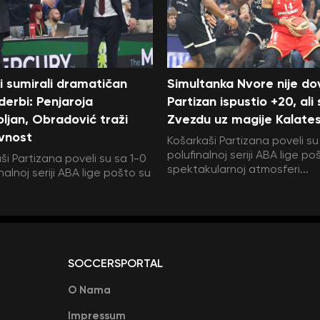
i sumirali dramatičan
Simultanka Nvore nije dov
 derbi: Penjaroja
Partizan ispustio +20, ali
ljan, Obradović traži
Zvezdu uz magije Kalate
vnost
Košarkaši Partizana poveli su
polufinalnoj seriji ABA lige po
ši Partizana poveli su sa 1-0
spektakularnoj atmosferi...
nalnoj seriji ABA lige pošto su
SOCCERSPORTAL
O Nama
Impressum