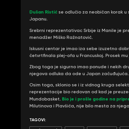
Dušan Ristić
se odlučio za neobičan korak u sv
Japanu.
Srebrni reprezentativac Srbije iz Manile je p
menadžer Miško Ražnatović.
Iskusni centar je imao iza sebe izuzetno dobr
četvrtfinala plej-ofa u Francuskoj. Prosek mu 
Zbog toga je sigurno imao ponude i nekih dr
njegova odluka da ode u Japan začuđujuća.
Osim toga, sklonio se i iz vidnog kruga selekt
reprezentacije bio redovan od kad je preuzeo 
Bio je i prošle godine na prip
Mundobasket.
Milutinova i Plavšića, nije bilo mesta za njega
TAGOVI: