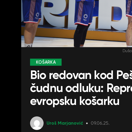
Dušan
KOŠARKA
Bio redovan kod Pe
čudnu odluku: Repr
evropsku košarku
Uroš Marjanović
09.06.25.