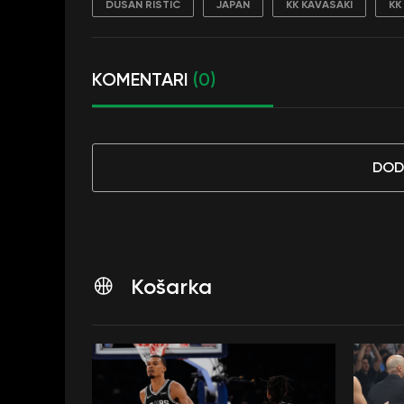
DUŠAN RISTIĆ
JAPAN
KK KAVASAKI
KK
KOMENTARI
(0)
DOD
Košarka