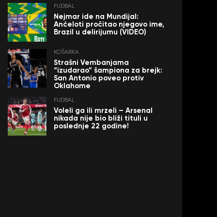
FUDBAL
Nejmar ide na Mundijal:
Anćeloti pročitao njegovo ime,
Brazil u delirijumu (VIDEO)
KOŠARKA
Strašni Vembanjama
“izudarao” šampiona za brejk:
San Antonio poveo protiv
Oklahome
FUDBAL
Voleli ga ili mrzeli – Arsenal
nikada nije bio bliži tituli u
poslednje 22 godine!