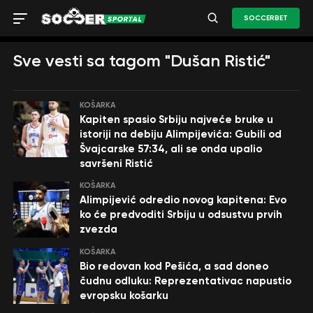
SOCCERBET
Sve vesti sa tagom "Dušan Ristić"
KOŠARKA
Kapiten spasio Srbiju najveće bruke u
istoriji na debiju Alimpijevića: Gubili od
Švajcarske 57:34, ali se onda upalio
savršeni Ristić
KOŠARKA
Alimpijević odredio novog kapitena: Evo
ko će predvoditi Srbiju u odsustvu prvih
zvezda
KOŠARKA
Bio redovan kod Pešića, a sad doneo
čudnu odluku: Reprezentativac napustio
evropsku košarku