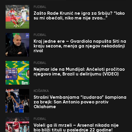
FUDBAL
Zašto Rade Krunić ne igra za Srbiju? “Iako
su mi obećali, niko me nije zvao…”
FUDBAL
Kraj jedne ere – Gvardiola napušta Siti na
kraju sezone, menja ga njegov nekadašnji
rival
FUDBAL
Nejmar ide na Mundijal: Anćeloti pročitao
njegovo ime, Brazil u delirijumu (VIDEO)
KOŠARKA
Strašni Vembanjama “izudarao” šampiona
za brejk: San Antonio poveo protiv
Oklahome
FUDBAL
Voleli ga ili mrzeli – Arsenal nikada nije
bio bliži tituli u poslednje 22 godine!