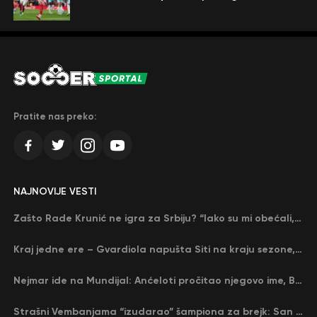
Pratite nas preko:
NAJNOVIJE VESTI
Zašto Rade Krunić ne igra za Srbiju? “Iako su mi obećali, niko me nije zvao…”
Kraj jedne ere – Gvardiola napušta Siti na kraju sezone, menja ga njegov nekadašnji rival
Nejmar ide na Mundijal: Anćeloti pročitao njegovo ime, Brazil u delirijumu (VIDEO)
Strašni Vembanjama “izudarao” šampiona za brejk: San Antonio poveo protiv Oklahome