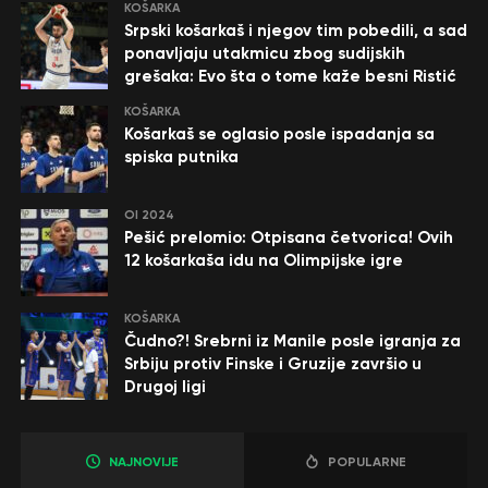
KOŠARKA
Srpski košarkaš i njegov tim pobedili, a sad
ponavljaju utakmicu zbog sudijskih
grešaka: Evo šta o tome kaže besni Ristić
KOŠARKA
Košarkaš se oglasio posle ispadanja sa
spiska putnika
OI 2024
Pešić prelomio: Otpisana četvorica! Ovih
12 košarkaša idu na Olimpijske igre
KOŠARKA
Čudno?! Srebrni iz Manile posle igranja za
Srbiju protiv Finske i Gruzije završio u
Drugoj ligi
NAJNOVIJE
POPULARNE