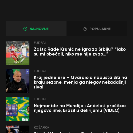
NAJNOVIJE
POPULARNE
FUDBAL
Zašto Rade Krunić ne igra za Srbiju? “Iako
su mi obećali, niko me nije zvao…”
FUDBAL
Kraj jedne ere – Gvardiola napušta Siti na
kraju sezone, menja ga njegov nekadašnji
rival
FUDBAL
Nejmar ide na Mundijal: Anćeloti pročitao
njegovo ime, Brazil u delirijumu (VIDEO)
KOŠARKA