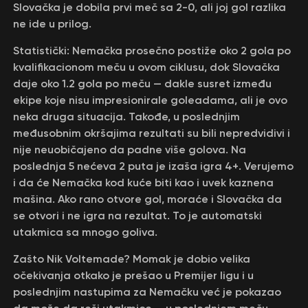
Slovačka je dobila prvi meč sa 2-0, ali joj gol razlika
ne ide u prilog.
Statistički: Nemačka prosečno postiže oko 2 gola po
kvalifikacionom meču u ovom ciklusu, dok Slovačka
daje oko 1.2 gola po meču — dakle susret između
ekipe koje nisu impresionirale goleadama, ali je ovo
neka druga situacija. Takođe, u poslednjim
međusobnim okršajima rezultati su bili nepredvidivi i
nije neuobičajeno da padne više golova. Na
poslednja 5 nećeva 2 puta je izaša igra 4+. Verujemo
i da će Nemačka kod kuće biti kao i uvek kaznena
mašina. Ako rano otvore gol, moraće i Slovačka da
se otvori i ne igra na rezultat. To je automatski
utakmica sa mnogo goliva.
Zašto Nik Voltemade? Momak je dobio velika
očekivanja otkako je prešao u Premijer ligu i u
poslednjim nastupima za Nemačku već je pokazao