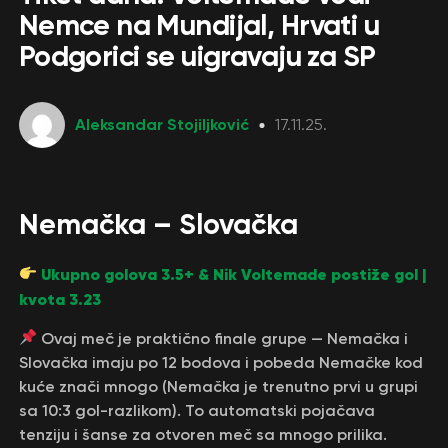
Nemce na Mundijal, Hrvati u
Podgorici se uigravaju za SP
Aleksandar Stojiljković
17.11.25.
Nemačka – Slovačka
Ukupno golova 3.5+ & Nik Voltemade postiže gol |
kvota 3.23
Ovaj meč je praktično finale grupe — Nemačka i
Slovačka imaju po 12 bodova i pobeda Nemačke kod
kuće znači mnogo (Nemačka je trenutno prvi u grupi
sa 10:3 gol-razlikom). To automatski pojačava
tenziju i šanse za otvoren meč sa mnogo prilika.