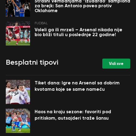
Strašni Vembanjama “izudarao” šampiona
za brejk: San Antonio poveo protiv
Oklahome
FUDBAL
Voleli ga ili mrzeli – Arsenal nikada nije
bio bliži tituli u poslednje 22 godine!
Besplatni tipovi
Vidi sve
Tiket dana: Igre na Arsenal sa dobrim
kvotama koje se same nameću
Haos na kraju sezone: favoriti pod
pritiskom, autsajderi traže šansu