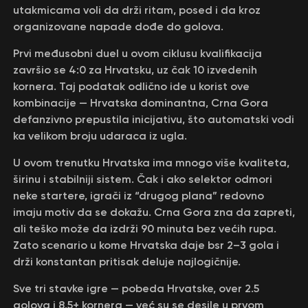
utakmicama voli da drži ritam, posed i da kroz
organizovane napade dođe do golova.
Prvi međusobni duel u ovom ciklusu kvalifikacija
završio se 4:0 za Hrvatsku, uz čak 10 izvedenih
kornera. Taj podatak odlično ide u korist ove
kombinacije — Hrvatska dominantna, Crna Gora
defanzivno prepustila inicijativu, što automatski vodi
ka velikom broju udaraca iz ugla.
U ovom trenutku Hrvatska ima mnogo više kvaliteta,
širinu i stabilniji sistem. Čak i ako selektor odmori
neke startere, igrači iz “drugog plana” redovno
imaju motiv da se dokažu. Crna Gora zna da zapreti,
ali teško može da izdrži 90 minuta bez većih rupa.
Zato scenario u kome Hrvatska daje bsr 2–3 gola i
drži konstantan pritisak deluje najlogičnije.
Sve tri stavke igre — pobeda Hrvatske, over 2.5
golova i 8.5+ kornera — već su se desile u prvom