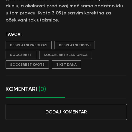
duelu, a okolnosti pred ovaj meč samo dodatno idu
u tom pravcu. Kvota 3.05 je sasvim korektna za
očekivani tok utakmice.
TAGOVI:
BESPLATNI PREDLOZI
BESPLATNI TIPOVI
SOCCERBET
SOCCERBET KLADIONICA
SOCCERBET KVOTE
TIKET DANA
KOMENTARI
(0)
DODAJ KOMENTAR