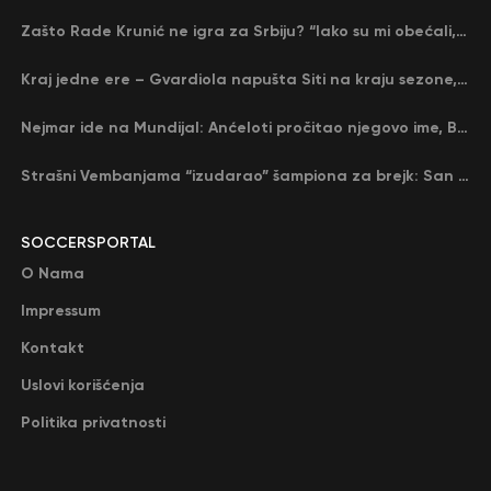
Zašto Rade Krunić ne igra za Srbiju? “Iako su mi obećali, niko me nije zvao…”
Kraj jedne ere – Gvardiola napušta Siti na kraju sezone, menja ga njegov nekadašnji rival
Nejmar ide na Mundijal: Anćeloti pročitao njegovo ime, Brazil u delirijumu (VIDEO)
Strašni Vembanjama “izudarao” šampiona za brejk: San Antonio poveo protiv Oklahome
SOCCERSPORTAL
O Nama
Impressum
Kontakt
Uslovi korišćenja
Politika privatnosti