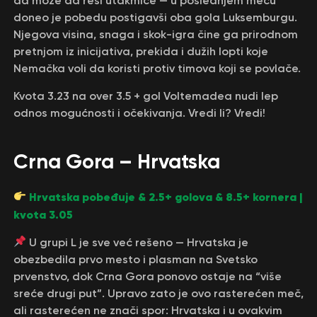
da može da reši utakmice — u poslednjem meču
doneo je pobedu postigavši oba gola Luksemburgu.
Njegova visina, snaga i skok-igra čine ga prirodnom
pretnjom iz inicijativa, prekida i dužih lopti koje
Nemačka voli da koristi protiv timova koji se povlače.
Kvota 3.23 na over 3.5 + gol Voltemadea nudi lep
odnos mogućnosti i očekivanja. Vredi li? Vredi!
Crna Gora – Hrvatska
Hrvatska pobeđuje & 2.5+ golova & 8.5+ kornera |
kvota 3.05
U grupi L je sve već rešeno — Hrvatska je
obezbedila prvo mesto i plasman na Svetsko
prvenstvo, dok Crna Gora ponovo ostaje na “više
sreće drugi put”. Upravo zato je ovo rasterećen meč,
ali rasterećen ne znači spor: Hrvatska i u ovakvim