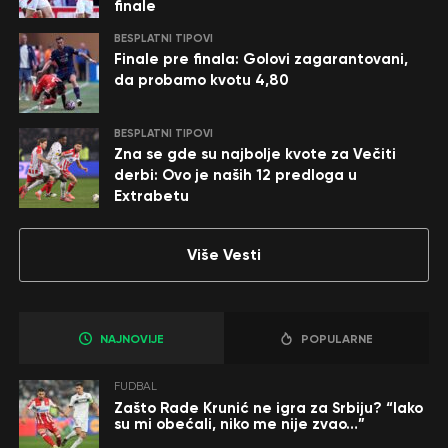
finale
BESPLATNI TIPOVI
Finale pre finala: Golovi zagarantovani,
da probamo kvotu 4,80
BESPLATNI TIPOVI
Zna se gde su najbolje kvote za Večiti
derbi: Ovo je naših 12 predloga u
Extrabetu
Više Vesti
NAJNOVIJE
POPULARNE
FUDBAL
Zašto Rade Krunić ne igra za Srbiju? “Iako
su mi obećali, niko me nije zvao…”