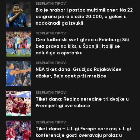
BESPLATNI TIPOVI
Bio je hrabar i postao multimilioner: Na 22
odigrana para uložio 20.000, a golovi u
nadoknadi ga izvukli
BESPLATNI TIPOVI
Ceo fudbalski svet gleda u Edinburg: Siti
bez prava na kiks, u Španiji i Italiji se
odlučuje o opstanku
BESPLATNI TIPOVI
NBA tiket dana: Gruzijac Rajakovićev
džoker, Bejn opet prži mrežice
BESPLATNI TIPOVI
Tiket dana: Realno nerealne tri dvojke u
Premijer ligi ove subote
BESPLATNI TIPOVI
Tiket dana – U Ligi Evrope oprezno, u Ligi
konferencije gosti overavaju prolaz u