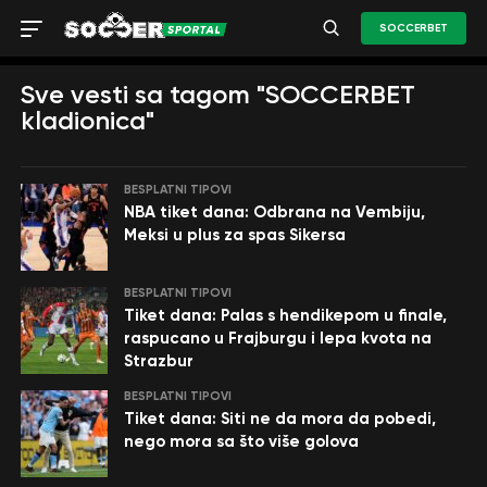
SOCCERBET
Sve vesti sa tagom "SOCCERBET
kladionica"
BESPLATNI TIPOVI
NBA tiket dana: Odbrana na Vembiju,
Meksi u plus za spas Sikersa
BESPLATNI TIPOVI
Tiket dana: Palas s hendikepom u finale,
raspucano u Frajburgu i lepa kvota na
Strazbur
BESPLATNI TIPOVI
Tiket dana: Siti ne da mora da pobedi,
nego mora sa što više golova