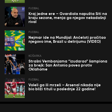
FUDBAL
Kraj jedne ere – Gvardiola napušta Siti na
kraju sezone, menja ga njegov nekadašnji
rival
FUDBAL
Nejmar ide na Mundijal: Anćeloti pročitao
njegovo ime, Brazil u delirijumu (VIDEO)
KOŠARKA
Strašni Vembanjama “izudarao” šampiona
za brejk: San Antonio poveo protiv
Oklahome
FUDBAL
Voleli ga ili mrzeli – Arsenal nikada nije
bio bliži tituli u poslednje 22 godine!