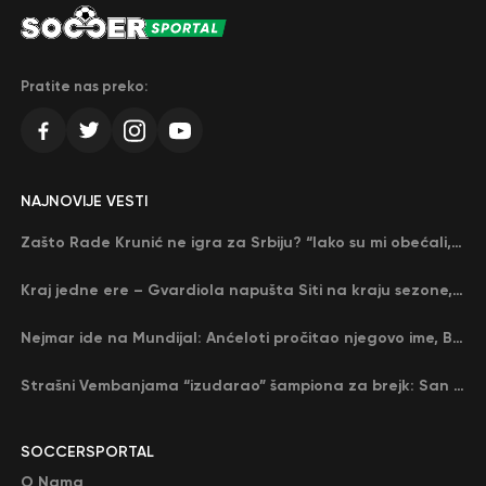
Pratite nas preko:
NAJNOVIJE VESTI
Zašto Rade Krunić ne igra za Srbiju? “Iako su mi obećali, niko me nije zvao…”
Kraj jedne ere – Gvardiola napušta Siti na kraju sezone, menja ga njegov nekadašnji rival
Nejmar ide na Mundijal: Anćeloti pročitao njegovo ime, Brazil u delirijumu (VIDEO)
Strašni Vembanjama “izudarao” šampiona za brejk: San Antonio poveo protiv Oklahome
SOCCERSPORTAL
O Nama