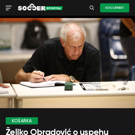
SOCCERBET
KOŠARKA
Željko Obradović o uspehu