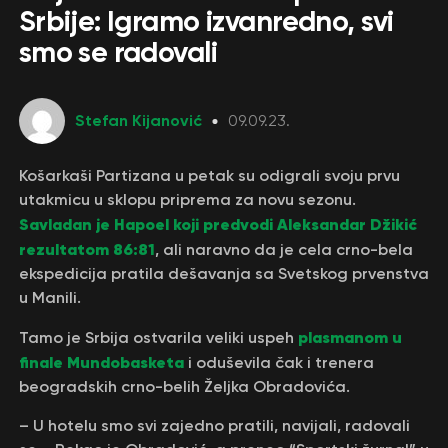
Srbije: Igramo izvanredno, svi
smo se radovali
Stefan Kijanović
09.09.23.
Košarkaši Partizana u petak su odigrali svoju prvu
utakmicu u sklopu priprema za novu sezonu.
Savladan je Hapoel koji predvodi Aleksandar Džikić
rezultatom 86:81
, ali naravno da je cela crno-bela
ekspedicija pratila dešavanja sa Svetskog prvenstva
u Manili.
plasmanom u
Tamo je Srbija ostvarila veliki uspeh
finale Mundobasketa
i oduševila čak i trenera
beogradskih crno-belih Željka Obradovića.
– U hotelu smo svi zajedno pratili, navijali, radovali