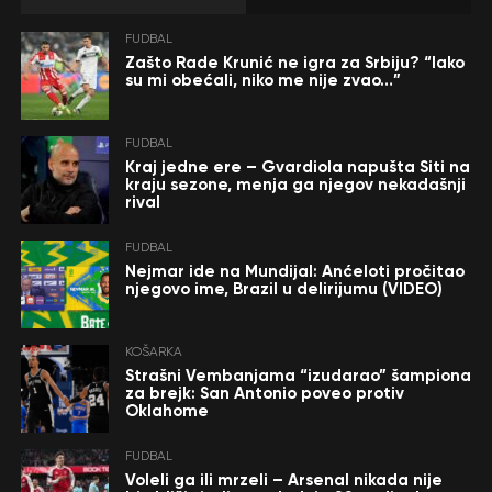
FUDBAL
Zašto Rade Krunić ne igra za Srbiju? “Iako
su mi obećali, niko me nije zvao…”
FUDBAL
Kraj jedne ere – Gvardiola napušta Siti na
kraju sezone, menja ga njegov nekadašnji
rival
FUDBAL
Nejmar ide na Mundijal: Anćeloti pročitao
njegovo ime, Brazil u delirijumu (VIDEO)
KOŠARKA
Strašni Vembanjama “izudarao” šampiona
za brejk: San Antonio poveo protiv
Oklahome
FUDBAL
Voleli ga ili mrzeli – Arsenal nikada nije