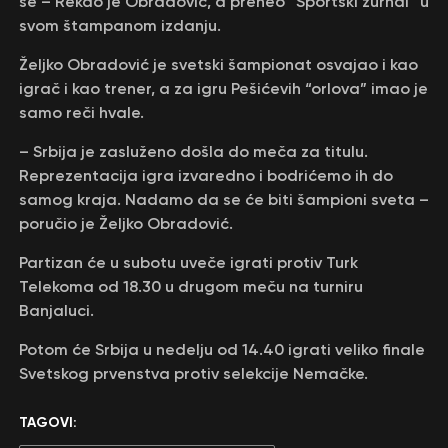
se – Rekao je Obradović, a preneo “Sportski žurnal” u
svom štampanom izdanju.
Željko Obradović je svetski šampionat osvajao i kao
igrač i kao trener, a za igru Pešićevih “orlova” imao je
samo reči hvale.
– Srbija je zasluženo došla do meča za titulu.
Reprezentacija igra izvaredno i bodrićemo ih do
samog kraja. Nadamo da se će biti šampioni sveta –
poručio je Željko Obradović.
Partizan će u subotu uveče igrati protiv Turk
Telekoma od 18.30 u drugom meču na turniru
Banjaluci.
Potom će Srbija u nedelju od 14.40 igrati veliko finale
Svetskog prvenstva protiv selekcije Nemačke.
TAGOVI: