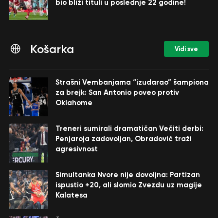
bio bliži tituli u poslednje 22 godine!
Košarka
Vidi sve
Strašni Vembanjama “izudarao” šampiona
za brejk: San Antonio poveo protiv
Oklahome
Treneri sumirali dramatičan Večiti derbi:
Penjaroja zadovoljan, Obradović traži
agresivnost
Simultanka Nvore nije dovoljna: Partizan
ispustio +20, ali slomio Zvezdu uz magije
Kalatesa