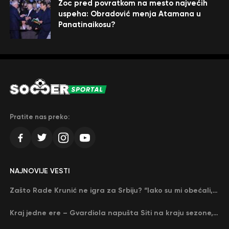
Žoc pred povratkom na mesto najvećih
uspeha: Obradović menja Atamana u
Panatinaikosu?
Pratite nas preko:
NAJNOVIJE VESTI
Zašto Rade Krunić ne igra za Srbiju? “Iako su mi obećali, niko me nije zvao…”
Kraj jedne ere – Gvardiola napušta Siti na kraju sezone, menja ga njegov nekadašnji rival