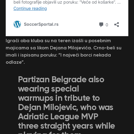
Igrači oba kluba su na teren izašli u posebnim
majicama sa likom Dejana Milojevića. Crno-beli su
imali i ispisanu poruku: “I najveći borci nekada
odlaze”.
Partizan Belgrade also
wearing special
warmups in tribute to
Dejan Milojevic, who was
Adriatic League MVP
three straight years while