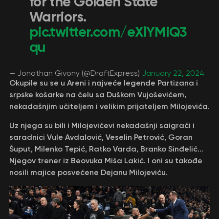
for the Golden State
Warriors.
pic.twitter.com/eXlYMiQ3
qu
— Jonathan Givony (@DraftExpress)
January 22, 2024
Okupile su se u Areni i najveće legende Partizana i
srpske košarke na čelu sa Duškom Vujoševićem,
nekadašnjim učiteljem i velikim prijateljem Milojevića.
Uz njega su bili i Milojevićevi nekadašnji saigrači i
saradnici Vule Avdalović, Veselin Petrović, Goran
Šuput, Milenko Tepić, Ratko Varda, Branko Sinđelić…
Njegov trener iz Beovuka Miša Lakić. I oni su takođe
nosili majice posvećene Dejanu Milojeviću.