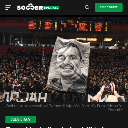
SOCCERBET
Grobari su se oprostili od Dejana Milojevića, Foto: MN Press/Nebojša
Paraušić
ABA LIGA