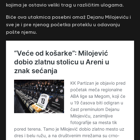
kojima je ostavio veliki trag u različitim ulogama.
Biće ova utakmica posebni omaž Dejanu Milojeviću i
sve je i pre njenog početka proteklu u odavanju
pošte njemu.