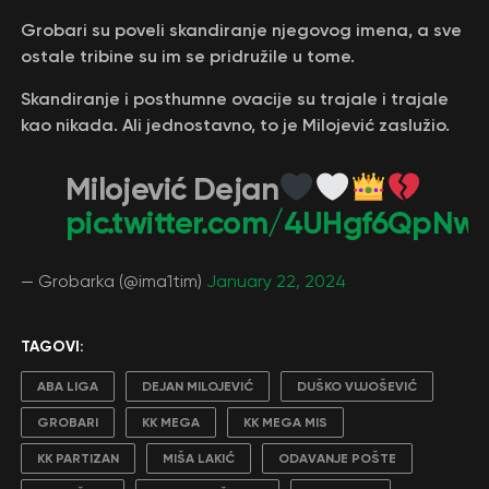
Grobari su poveli skandiranje njegovog imena, a sve
ostale tribine su im se pridružile u tome.
Skandiranje i posthumne ovacije su trajale i trajale
kao nikada. Ali jednostavno, to je Milojević zaslužio.
Milojević Dejan
pic.twitter.com/4UHgf6QpNw
— Grobarka (@ima1tim)
January 22, 2024
TAGOVI:
ABA LIGA
DEJAN MILOJEVIĆ
DUŠKO VUJOŠEVIĆ
GROBARI
KK MEGA
KK MEGA MIS
KK PARTIZAN
MIŠA LAKIĆ
ODAVANJE POŠTE