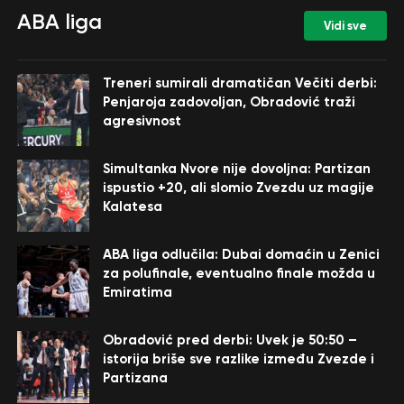
ABA liga
Vidi sve
Treneri sumirali dramatičan Večiti derbi:
Penjaroja zadovoljan, Obradović traži
agresivnost
Simultanka Nvore nije dovoljna: Partizan
ispustio +20, ali slomio Zvezdu uz magije
Kalatesa
ABA liga odlučila: Dubai domaćin u Zenici
za polufinale, eventualno finale možda u
Emiratima
Obradović pred derbi: Uvek je 50:50 –
istorija briše sve razlike između Zvezde i
Partizana