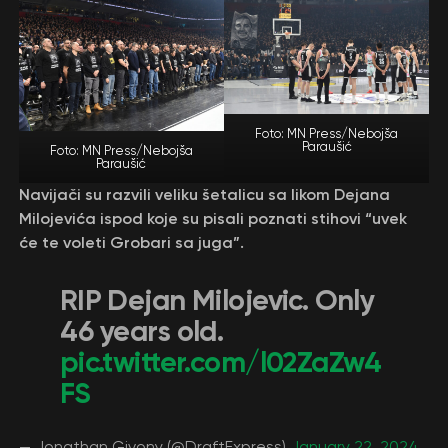
Foto: MN Press/Nebojša
Paraušić
Foto: MN Press/Nebojša
Paraušić
Navijači su razvili veliku šetalicu sa likom Dejana
Milojevića ispod koje su pisali poznati stihovi “uvek
će te voleti Grobari sa juga”.
RIP Dejan Milojevic. Only
46 years old.
pic.twitter.com/l02ZaZw4
FS
— Jonathan Givony (@DraftExpress)
January 22, 2024