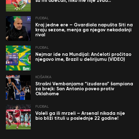
su mi obećali, niko me nije zvao…”
FUDBAL
Kraj jedne ere – Gvardiola napušta Siti na
kraju sezone, menja ga njegov nekadašnji
rival
FUDBAL
Nejmar ide na Mundijal: Anćeloti pročitao
njegovo ime, Brazil u delirijumu (VIDEO)
KOŠARKA
Strašni Vembanjama “izudarao” šampiona
za brejk: San Antonio poveo protiv
Oklahome
FUDBAL
Voleli ga ili mrzeli – Arsenal nikada nije
bio bliži tituli u poslednje 22 godine!