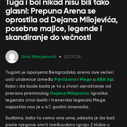
Tuga i bol nikad nisu bili tako
glasni: Prepuna Arena se
oprostila od Dejana Milojevića,
posebne majice, legende i
skandiranje do večnosti
Uroš Marjanović
22.01.24.
Tugom je ispunjena Beogradska arena ove večeri
Partizana
Mege
ABA ligi
uoči utakmice između
i
u
.
Kako i da bude kada je to u stvari opraštanje od
Dejana Milojevića
prerano preminulog
. Igračka
legenda crno-belih i trenerska legenda Mege
napustila nas je u 47. godini iznenada.
Sudbina, kako to samo ona ume, udesila je da baš
posle njegove smrti međusobno igraju 2 kluba u