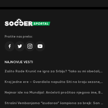
Pratite nas preko:
NAJNOVIJE VESTI
Zašto Rade Krunić ne igra za Srbiju? “Iako su mi obećali, niko me nije zvao…”
Kraj jedne ere – Gvardiola napušta Siti na kraju sezone, menja ga njegov nekadašnji rival
Nejmar ide na Mundijal: Anćeloti pročitao njegovo ime, Brazil u delirijumu (VIDEO)
Strašni Vembanjama “izudarao” šampiona za brejk: San Antonio poveo protiv Oklahome