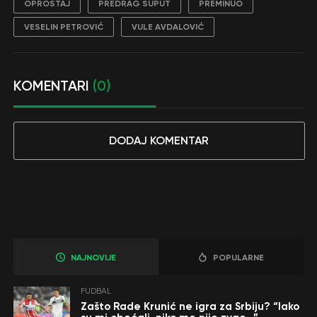
OPROŠTAJ
PREDRAG ŠUPUT
PREMINUO
VESELIN PETROVIĆ
VULE AVDALOVIĆ
KOMENTARI
(0)
DODAJ KOMENTAR
NAJNOVIJE
POPULARNE
FUDBAL
Zašto Rade Krunić ne igra za Srbiju? “Iako