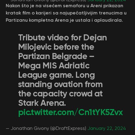
Nakon što je na visećem semaforu u Areni prikazan
kratak film o karijeri sa najupečatljivijim trenucima u
Partizanu kompletna Arena je ustala i aplaudirala.
Tribute video for Dejan
Milojevic before the
Partizan Belgrade –
Mega MIS Adriatic
League game. Long
standing ovation from
the capacity crowd at
Stark Arena.
pic.twitter.com/Cn1tYK5Zvx
— Jonathan Givony (@DraftExpress)
January 22, 2024