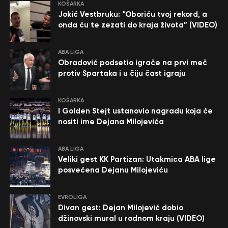
KOŠARKA
Jokić Vestbruku: “Oboriću tvoj rekord, a
onda ću te zezati do kraja života” (VIDEO)
ABA LIGA
Obradović podsetio igrače na prvi meč
protiv Spartaka i u čiju čast igraju
KOŠARKA
I Golden Stejt ustanovio nagradu koja će
nositi ime Dejana Milojevića
ABA LIGA
Veliki gest KK Partizan: Utakmica ABA lige
posvećena Dejanu Milojeviću
EVROLIGA
Divan gest: Dejan Milojević dobio
džinovski mural u rodnom kraju (VIDEO)