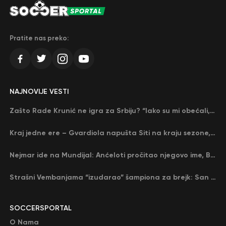
Pratite nas preko:
NAJNOVIJE VESTI
Zašto Rade Krunić ne igra za Srbiju? “Iako su mi obećali, niko me nije zvao…”
Kraj jedne ere – Gvardiola napušta Siti na kraju sezone, menja ga njegov nekadašnji rival
Nejmar ide na Mundijal: Anćeloti pročitao njegovo ime, Brazil u delirijumu (VIDEO)
Strašni Vembanjama “izudarao” šampiona za brejk: San Antonio poveo protiv Oklahome
SOCCERSPORTAL
O Nama