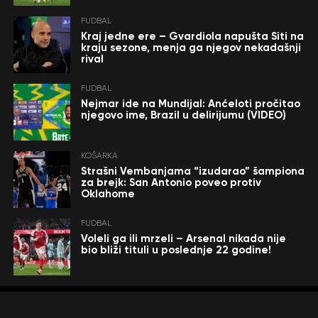
FUDBAL
Kraj jedne ere – Gvardiola napušta Siti na
kraju sezone, menja ga njegov nekadašnji
rival
FUDBAL
Nejmar ide na Mundijal: Anćeloti pročitao
njegovo ime, Brazil u delirijumu (VIDEO)
KOŠARKA
Strašni Vembanjama “izudarao” šampiona
za brejk: San Antonio poveo protiv
Oklahome
FUDBAL
Voleli ga ili mrzeli – Arsenal nikada nije
bio bliži tituli u poslednje 22 godine!