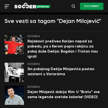
SOCCERBET
Sve vesti sa tagom "Dejan Milojević"
KOŠARKA
Rajaković preživeo Karijev napad za
pobedu, pa s Kerom popio rakijicu za
pokoj duše Dekija: Bogdan i Tristan nisu
igrali
KOŠARKA
Sin pokojnog Dekija Milojevića postao
asistent u Voriorsima
KOŠARKA
Dejan Milojević dobija film: U “Bratu” sve
same legende svetske košarke! (VIDEO)