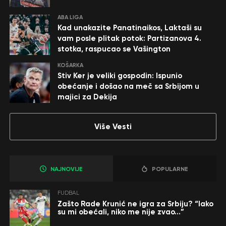
ABA LIGA
Kad unakazite Panatinaikos, Laktaši su
vam posle plitak potok: Partizanova 4.
stotka, raspucao se Vašington
KOŠARKA
Stiv Ker je veliki gospodin: Ispunio
obećanje i došao na meč sa Srbijom u
majici za Dekija
Više Vesti
NAJNOVIJE
POPULARNE
FUDBAL
Zašto Rade Krunić ne igra za Srbiju? “Iako
su mi obećali, niko me nije zvao…”