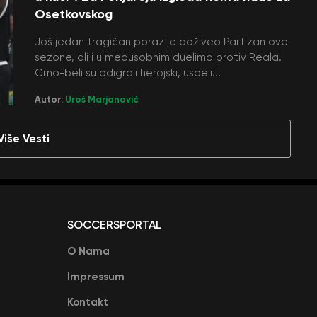
Osetkovskog
Još jedan tragičan poraz je doživeo Partizan ove
sezone, ali i u međusobnim duelima protiv Reala.
Crno-beli su odigrali herojski, uspeli...
Autor:
Uroš Marjanović
Više Vesti
SOCCERSPORTAL
O Nama
Impressum
Kontakt