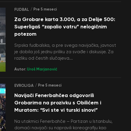
/ Pre 5 meseci
FUDBAL
Za Grobare karta 3.000, a za Delije 500:
Superligaš “zapalio vatru” nelogičnim
potezom
Srpska fudbalska, a pre svega navijačka, javnost
je dobila još jednu priliku za svađe i diskusije. Za
razliku od čestih slučajeva...
Autor:
Uroš Marjanović
/ Pre 5 meseci
EVROLIGA
Navijači Fenerbahčea odgovorili
Grobarima na prozivku s Obilićem i
Muratom: “Svi ste vi turski sinovi”
Na utakmici Fenerbahče – Partizan u Istanbulu,
domaći navijači su napravili koreografiju kao