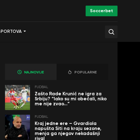
Soccerbet
SPORTOVA
NAJNOVIJE
POPULARNE
FUDBAL
Zašto Rade Krunić ne igra za
Srbiju? “Iako su mi obećali, niko
me nije zvao…”
FUDBAL
Kraj jedne ere – Gvardiola
napušta Siti na kraju sezone,
menja ga njegov nekadašnji
rival