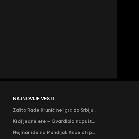
NAJNOVIJE VESTI
Zašto Rade Krunić ne igra za Srbiju? “Iako su mi obećali, niko me nije zvao…”
Kraj jedne ere – Gvardiola napušta Siti na kraju sezone, menja ga njegov nekadašnji rival
Nejmar ide na Mundijal: Anćeloti pročitao njegovo ime, Brazil u delirijumu (VIDEO)