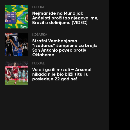
FUDBAL
Nejmar ide na Mundijal:
Anćeloti pročitao njegovo ime,
Brazil u delirijumu (VIDEO)
KOŠARKA
Strašni Vembanjama
“izudarao” šampiona za brejk:
San Antonio poveo protiv
Oklahome
FUDBAL
Voleli ga ili mrzeli – Arsenal
nikada nije bio bliži tituli u
poslednje 22 godine!