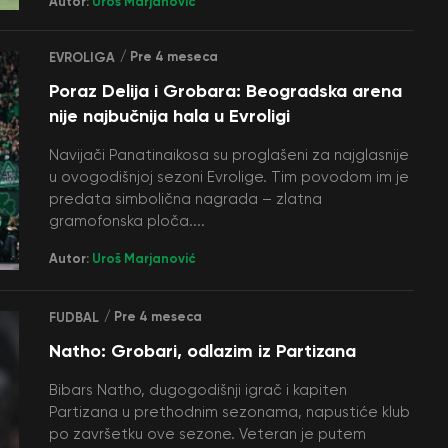
Autor:
Uroš Marjanović
/ Pre 4 meseca
EVROLIGA
Poraz Delija i Grobara: Beogradska arena
nije najbučnija hala u Evroligi
Navijači Panatinaikosa su proglašeni za najglasnije
u ovogodišnjoj sezoni Evrolige. Tim povodom im je
predata simbolična nagrada – zlatna
gramofonska ploča....
Autor:
Uroš Marjanović
/ Pre 4 meseca
FUDBAL
Natho: Grobari, odlazim iz Partizana
Bibars Natho, dugogodišnji igrač i kapiten
Partizana u prethodnim sezonama, napustiće klub
po završetku ove sezone. Veteran je putem