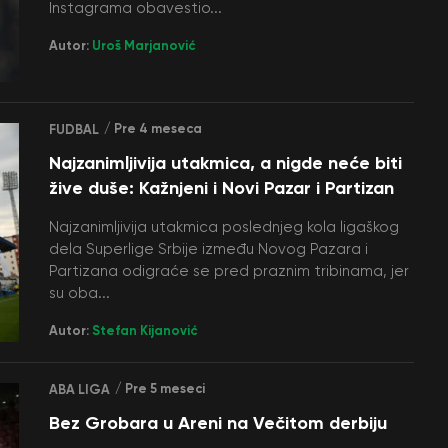
Instagrama obavestio...
Autor:
Uroš Marjanović
/ Pre 4 meseca
FUDBAL
Najzanimljivija utakmica, a nigde neće biti
žive duše: Kažnjeni i Novi Pazar i Partizan
Najzanimljivija utakmica poslednjeg kola ligaškog
dela Superlige Srbije između Novog Pazara i
Partizana odigraće se pred praznim tribinama, jer
su oba...
Autor:
Stefan Kijanović
/ Pre 5 meseci
ABA LIGA
Bez Grobara u Areni na Večitom derbiju