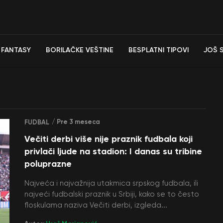
FANTASY
BORILAČKE VEŠTINE
BESPLATNI TIPOVI
JOŠ 
/ Pre 3 meseca
FUDBAL
Večiti derbi više nije praznik fudbala koji
privlači ljude na stadion: I danas su tribine
poluprazne
Najveća i najvažnija utakmica srpskog fudbala, ili
najveći fudbalski praznik u Srbiji, kako se to često
floskulama naziva Večiti derbi, izgleda...