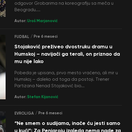
odgovor Grobarima na koreografiju sa meča u
Beogradu....
Autor:
Uroš Marjanović
/ Pre 6 meseci
FUDBAL
Stojaković preživeo dvostruku dramu u
Humskoj – navijači ga terali, on priznao da
mu nije lako
Pobeda je upisana, prvo mesto vraćeno, ali mir u
Humskoj – daleko od toga da postoji. Trener
Partizana Nenad Stojaković bio...
Autor:
Stefan Kijanović
/ Pre 6 meseci
EVROLIGA
“Ne smem o sudijama, inače ću jesti samo
u kući”: Za Penjaroju izgleda nema nade za