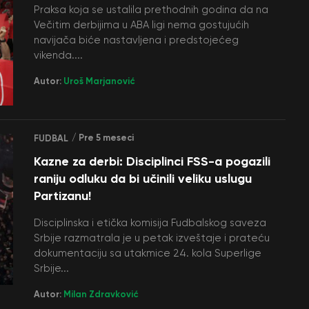
Praksa koja se ustalila prethodnih godina da na
Večitim derbijima u ABA ligi nema gostujućih
navijača biće nastavljena i predstojećeg
vikenda....
Autor:
Uroš Marjanović
/ Pre 5 meseci
FUDBAL
Kazne za derbi: Disciplinci FSS-a pogazili
raniju odluku da bi učinili veliku uslugu
Partizanu!
Disciplinska i etička komisija Fudbalskog saveza
Srbije razmatrala je u petak izveštaje i prateću
dokumentaciju sa utakmice 24. kola Superlige
Srbije...
Autor:
Milan Zdravković