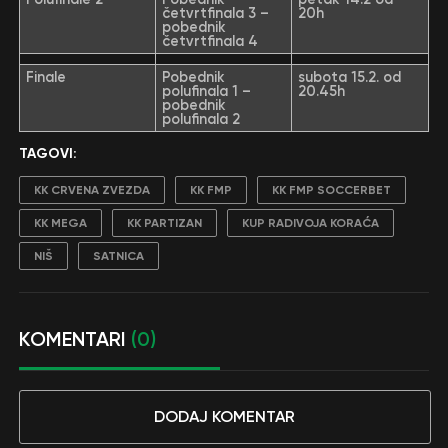
četvrtfinala 3 –
20h
pobednik
četvrtfinala 4
Finale
Pobednik
subota 15.2. od
polufinala 1 –
20.45h
pobednik
polufinala 2
TAGOVI:
KK CRVENA ZVEZDA
KK FMP
KK FMP SOCCERBET
KK MEGA
KK PARTIZAN
KUP RADIVOJA KORAĆA
NIŠ
SATNICA
KOMENTARI
(0)
DODAJ KOMENTAR