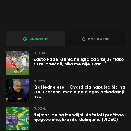
NAJNOVIJE
POPULARNE
FUDBAL
Zašto Rade Krunić ne igra za Srbiju? “Iako
su mi obećali, niko me nije zvao…”
FUDBAL
Kraj jedne ere – Gvardiola napušta Siti na
kraju sezone, menja ga njegov nekadašnji
rival
FUDBAL
Nejmar ide na Mundijal: Anćeloti pročitao
njegovo ime, Brazil u delirijumu (VIDEO)