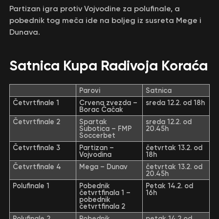
Partizan igra protiv Vojvodine za polufinale, a
pobednik tog meča ide na boljeg iz susreta Mege i
Dunava.
Satnica Kupa Radivoja Koraća
Parovi
Satnica
Četvrtfinale 1
Crvena zvezda –
sreda 12.2. od 18h
Borac Čačak
Četvrtfinale 2
Spartak
sreda 12.2. od
Subotica – FMP
20.45h
Soccerbet
Četvrtfinale 3
Partizan –
četvrtak 13.2. od
Vojvodina
18h
Četvrtfinale 4
Mega – Dunav
četvrtak 13.2. od
20.45h
Polufinale 1
Pobednik
Petak 14.2. od
četvrtfinala 1 –
16h
pobednik
četvrtfinala 2
Polufinale 2
Pobednik
petak 14.2 od