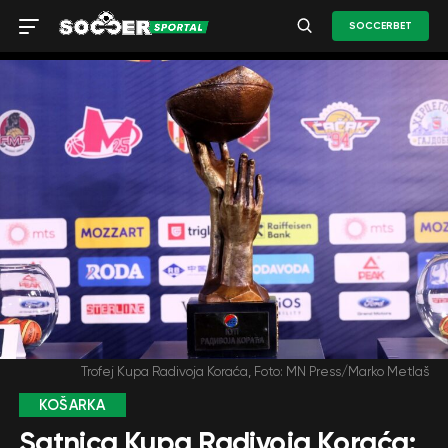
SOCCERBET
Trofej Kupa Radivoja Koraća, Foto: MN Press/Marko Metlaš
KOŠARKA
Satnica Kupa Radivoja Koraća: