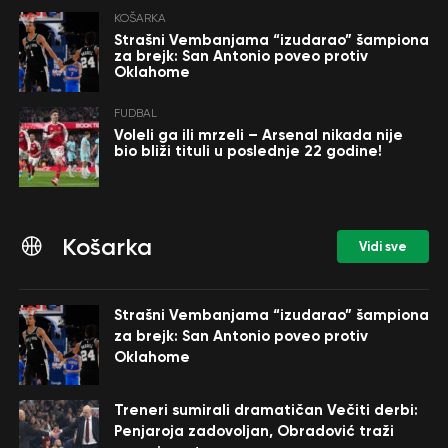
KOŠARKA
Strašni Vembanjama “izudarao” šampiona
za brejk: San Antonio poveo protiv
Oklahome
FUDBAL
Voleli ga ili mrzeli – Arsenal nikada nije
bio bliži tituli u poslednje 22 godine!
Košarka
Vidi sve
Strašni Vembanjama “izudarao” šampiona
za brejk: San Antonio poveo protiv
Oklahome
Treneri sumirali dramatičan Večiti derbi:
Penjaroja zadovoljan, Obradović traži