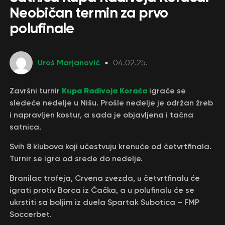
Neobičan termin za prvo
polufinale
Uroš Marjanović
04.02.25.
Kupa Radivoja Koraća
Završni turnir
igraće se
sledeće nedelje u Nišu. Prošle nedelje je održan žreb
i napravljen kostur, a sada je objavljena i tačna
satnica.
Svih 8 klubova koji učestvuju krenuće od četvrtfinala.
Turnir se igra od srede do nedelje.
Branilac trofeja, Crvena zvezda, u četvrtfinalu će
igrati protiv Borca iz Čačka, a u polufinalu će se
ukrstiti sa boljim iz duela Spartak Subotica – FMP
Soccerbet.