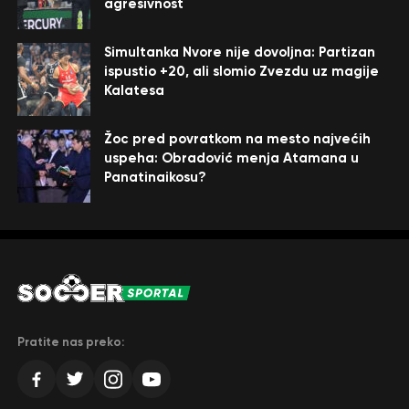
agresivnost
Simultanka Nvore nije dovoljna: Partizan
ispustio +20, ali slomio Zvezdu uz magije
Kalatesa
Žoc pred povratkom na mesto najvećih
uspeha: Obradović menja Atamana u
Panatinaikosu?
Pratite nas preko: