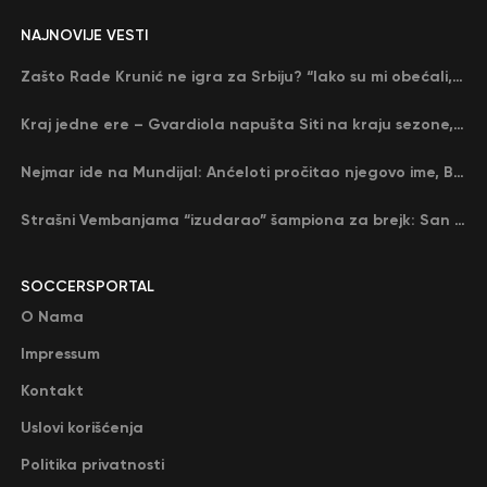
NAJNOVIJE VESTI
Zašto Rade Krunić ne igra za Srbiju? “Iako su mi obećali, niko me nije zvao…”
Kraj jedne ere – Gvardiola napušta Siti na kraju sezone, menja ga njegov nekadašnji rival
Nejmar ide na Mundijal: Anćeloti pročitao njegovo ime, Brazil u delirijumu (VIDEO)
Strašni Vembanjama “izudarao” šampiona za brejk: San Antonio poveo protiv Oklahome
SOCCERSPORTAL
O Nama
Impressum
Kontakt
Uslovi korišćenja
Politika privatnosti