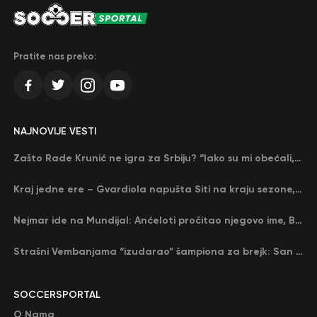
Pratite nas preko:
NAJNOVIJE VESTI
Zašto Rade Krunić ne igra za Srbiju? “Iako su mi obećali, niko me nije zvao…”
Kraj jedne ere – Gvardiola napušta Siti na kraju sezone, menja ga njegov nekadašnji rival
Nejmar ide na Mundijal: Anćeloti pročitao njegovo ime, Brazil u delirijumu (VIDEO)
Strašni Vembanjama “izudarao” šampiona za brejk: San Antonio poveo protiv Oklahome
SOCCERSPORTAL
O Nama