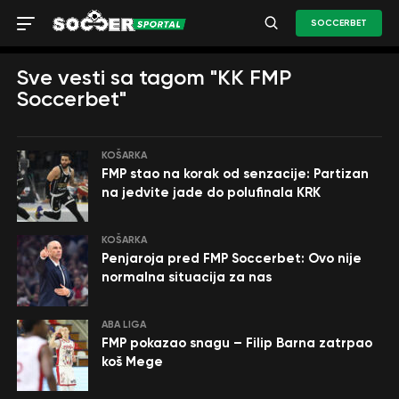
SOCCERBET
Sve vesti sa tagom "KK FMP
Soccerbet"
KOŠARKA
FMP stao na korak od senzacije: Partizan
na jedvite jade do polufinala KRK
KOŠARKA
Penjaroja pred FMP Soccerbet: Ovo nije
normalna situacija za nas
ABA LIGA
FMP pokazao snagu – Filip Barna zatrpao
koš Mege