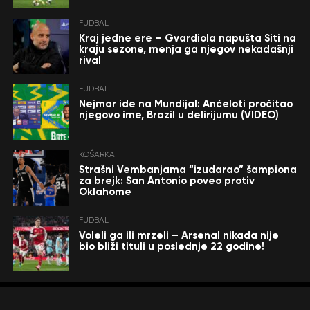
FUDBAL
Kraj jedne ere – Gvardiola napušta Siti na
kraju sezone, menja ga njegov nekadašnji
rival
FUDBAL
Nejmar ide na Mundijal: Anćeloti pročitao
njegovo ime, Brazil u delirijumu (VIDEO)
KOŠARKA
Strašni Vembanjama “izudarao” šampiona
za brejk: San Antonio poveo protiv
Oklahome
FUDBAL
Voleli ga ili mrzeli – Arsenal nikada nije
bio bliži tituli u poslednje 22 godine!