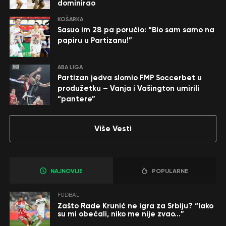
dominirao
KOŠARKA
Sasuo im 28 pa poručio: “Bio sam samo na
papiru u Partizanu!”
ABA LIGA
Partizan jedva slomio FMP Soccerbet u
produžetku – Vanja i Vašington umirili
“pantere”
Više Vesti
NAJNOVIJE
POPULARNE
FUDBAL
Zašto Rade Krunić ne igra za Srbiju? “Iako
su mi obećali, niko me nije zvao…”