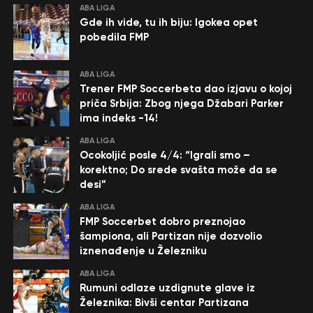
ABA LIGA
Gde ih vide, tu ih biju: Igokea opet
pobedila FMP
ABA LIGA
Trener FMP Soccerbeta dao izjavu o kojoj
priča Srbija: Zbog njega Džabari Parker
ima indeks -14!
ABA LIGA
Ocokoljić posle 4/4: “Igrali smo –
korektno; Do srede svašta može da se
desi”
ABA LIGA
FMP Soccerbet dobro preznojao
šampiona, ali Partizan nije dozvolio
iznenađenje u Železniku
ABA LIGA
Rumuni odlaze uzdignute glave iz
Železnika: Bivši centar Partizana