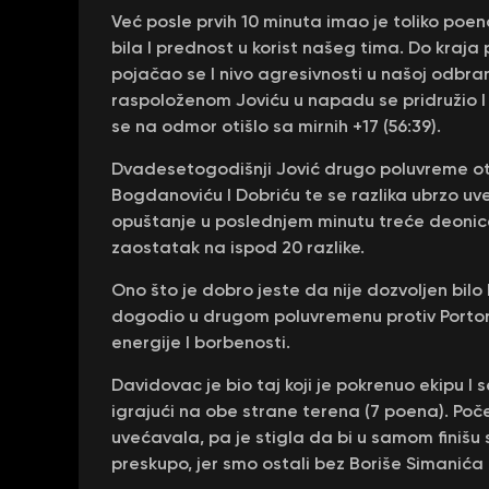
Već posle prvih 10 minuta imao je toliko poena
bila I prednost u korist našeg tima. Do kraj
pojačao se I nivo agresivnosti u našoj odbrani
raspoloženom Joviću u napadu se pridružio
se na odmor otišlo sa mirnih +17 (56:39).
Dvadesetogodišnji Jović drugo poluvreme otv
Bogdanoviću I Dobriću te se razlika ubrzo uve
opuštanje u poslednjem minutu treće deonice o
zaostatak na ispod 20 razlike.
Ono što je dobro jeste da nije dozvoljen bilo
dogodio u drugom poluvremenu protiv Portorika
energije I borbenosti.
Davidovac je bio taj koji je pokrenuo ekipu I 
igrajući na obe strane terena (7 poena). Poč
uvećavala, pa je stigla da bi u samom finišu s
preskupo, jer smo ostali bez Boriše Simanića