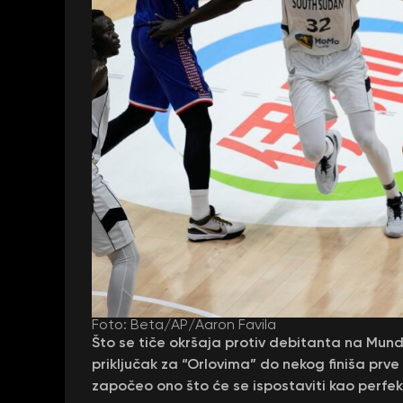
Foto: Beta/AP/Aaron Favila
Što se tiče okršaja protiv debitanta na Mund
priključak za “Orlovima” do nekog finiša prve 
započeo ono što će se ispostaviti kao perfe