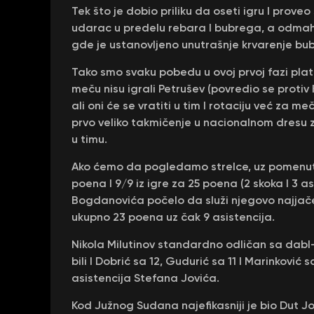
Tek što je dobio priliku da oseti igru I prov
udarac u predelu rebara I bubrega, a odmah 
gde je ustanovljeno unutrašnje krvarenje bu
Tako smo svaku pobedu u ovoj prvoj fazi pla
meču nisu igrali Petrušev (povredio se protiv 
ali oni će se vratiti u tim I rotaciju već za me
prvo veliko takmičenje u nacionalnom dresu z
u timu.
Ako ćemo da pogledamo strelce, uz pomenutog N
poena I 9/9 iz igre za 25 poena (2 skoka I 3 
Bogdanovića počelo da služi njegovo najjače 
ukupno 23 poena uz čak 9 asistencija.
Nikola Milutinov standardno odličan sa dabl-
bili I Dobrić sa 12, Gudurić sa 11 I Marinko
asistencija Stefana Jovića.
Kod Južnog Sudana najefikasniji je bio Dut Jo