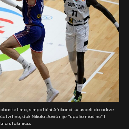
obasketima, simpatični Afrikanci su uspeli da održe
četvrtine, dok Nikola Jović nije “upalio mašinu” I
ktna utakmica.