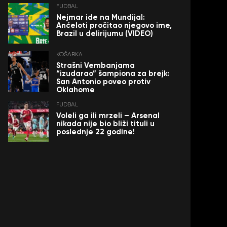
FUDBAL
Nejmar ide na Mundijal:
Anćeloti pročitao njegovo ime,
Brazil u delirijumu (VIDEO)
KOŠARKA
Strašni Vembanjama
“izudarao” šampiona za brejk:
San Antonio poveo protiv
Oklahome
FUDBAL
Voleli ga ili mrzeli – Arsenal
nikada nije bio bliži tituli u
poslednje 22 godine!