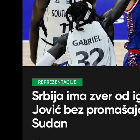
REPREZENTACIJE
Srbija ima zver od i
Jović bez promašaj
Sudan