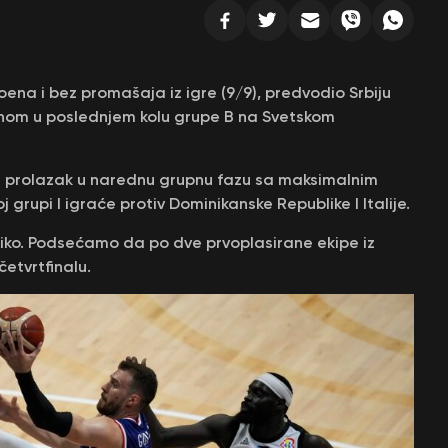
poena i bez promašaja iz igre (9/9), predvodio Srbiju
nom u poslednjem kolu grupe B na Svetskom
li prolazak u narednu grupnu fazu sa maksimalnim
grupi I igraće protiv Dominikanske Republike I Italije.
riko. Podsećamo da po dve prvoplasirane ekipe iz
etvrtfinalu.