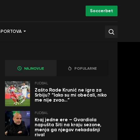
Soccerbet
SPORTOVA
NAJNOVIJE
POPULARNE
FUDBAL
Zašto Rade Krunić ne igra za
Srbiju? “Iako su mi obećali, niko
me nije zvao…”
FUDBAL
Kraj jedne ere – Gvardiola
napušta Siti na kraju sezone,
menja ga njegov nekadašnji
rival