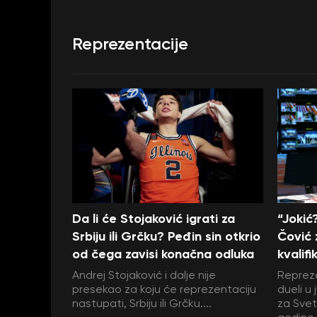
Reprezentacije
Da li će Stojaković igrati za
“Jokić
Srbiju ili Grčku? Peđin sin otkrio
Čović 
od čega zavisi konačna odluka
kvalif
Andrej Stojaković i dalje nije
Repreze
presekao za koju će reprezentaciju
dueli u 
nastupati, Srbiju ili Grčku....
za Svet