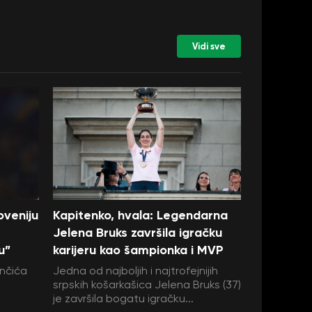
Vidi sve
oveniju
Kapitenko, hvala: Legendarna
Jelena Bruks završila igračku
u”
karijeru kao šampionka i MVP
nčića
Jedna od najboljih i najtrofejnijih
srpskih košarkašica Jelena Bruks (37)
je završila bogatu igračku...