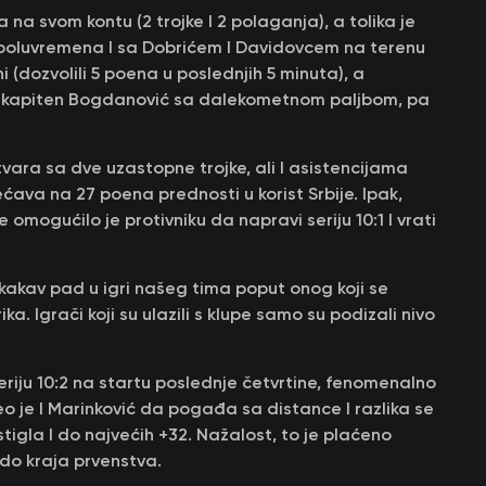
 na svom kontu (2 trojke I 2 polaganja), a tolika je
a poluvremena I sa Dobrićem I Davidovcem na terenu
 (dozvolili 5 poena u poslednjih 5 minuta), a
 I kapiten Bogdanović sa dalekometnom paljbom, pa
ara sa dve uzastopne trojke, ali I asistencijama
ćava na 27 poena prednosti u korist Srbije. Ipak,
mogućilo je protivniku da napravi seriju 10:1 I vrati
 kakav pad u igri našeg tima poput onog koji se
. Igrači koji su ulazili s klupe samo su podizali nivo
seriju 10:2 na startu poslednje četvrtine, fenomenalno
eo je I Marinković da pogađa sa distance I razlika se
tigla I do najvećih +32. Nažalost, to je plaćeno
 do kraja prvenstva.