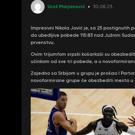
Uroš Marjanović
30.08.23.
Impresivni Nikola Jović je, sa 25 postignutih 
do ubedljive pobede 115:83 nad Južnim Suda
prvenstvu.
Ovim trijumfom srpski košarkaši su obezbedi
učinkom od sve tri pobede, a u novoformiranoj 
Zajedno sa Srbijom u grupu je prošao I Porto
novoformirane grupe će obezbediti mesto u č