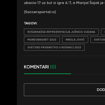
ubacio 17 uz šut iz igre 6/7, a Marijal Šajok je
(Soccersportal.rs)
TAGOVI:
KOŠARKAŠKA REPREZENTACIJA JUŽNOG SUDANA
MUNDOBASKET 2023
NIKOLA JOVIĆ
SVETSK
SVETSKO PRVENSTVO U KOŠARCI 2023
KOMENTARI
(0)
DOD