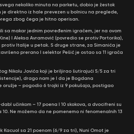
eo svega nekoliko minuta na parketu, dobio je žestok
je direktno iz hale prevezen u bolnicu na preglede,
brega zbog čega je hitno operisan.
tili sa makar jednim povređenim igračem, jer na ovom
Kine) I Aleksa Avramović (povredio se protiv Portorika),
č protiv Italije u petak. S druge strane, za Simanića je
avršeno prerano I selektor Pešić je ostao sa 11 igrača
ikolu Jovića koji je briljirao šutirajući 5/5 za tri
asistencije), drago nam je I da je Bogdana
oružje – pogodio 6 trojki iz 9 pokušaja, postigao
dabl učinkom – 17 poena I 10 skokova, a dvocifreni su
vić sa 10. Ne možemo da ne pomenemo ni fenomenalnih 13
k Kacuol sa 21 poenom (6/9 za tri), Nuni Omot je