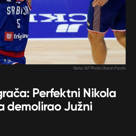
Beta/AP Photo/Aaron Favila
grača: Perfektni Nikola
a demolirao Južni