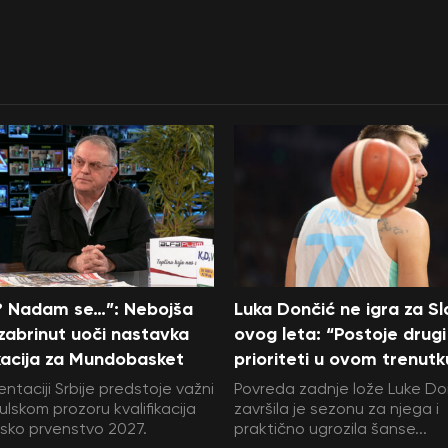
? Nadam se…”: Nebojša
Luka Dončić ne igra za Sl
zabrinut uoči nastavka
ovog leta: “Postoje drugi
ikacija za Mundobasket
prioriteti u ovom trenutk
ntaciji Srbije predstoje važni
Povreda zadnje lože Luke Do
julskom prozoru kvalifikacija
završila je sezonu za njega i
sko prvenstvo 2027.
praktično ugrozila šanse...