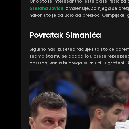
Ono što je interesantno jeste da je Pešić z
Stefana Jovića
iz Valensije. Za njega se pret
nakon što je odlučio da preskoči Olimpijske 
Povratak Simanića
Sigurno nas izuzetno raduje i to što će oprem
znamo šta mu se dogodilo u dresu reprezenta
odstranjivanja bubrega su mu bili ugroženi i ži