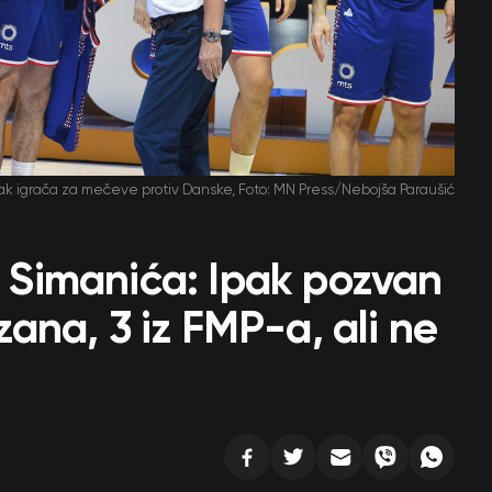
pisak igrača za mečeve protiv Danske, Foto: MN Press/Nebojša Paraušić
 i Simanića: Ipak pozvan
izana, 3 iz FMP-a, ali ne