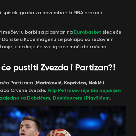
ri spisak igrača za novembarski FIBA prozor i
Eurobasket
vi mečevi u borbi za plasman na
sledeće
tiv Danske u Kopenhagenu se poklapa sa redovnim
pitanje je na koje će sve igrače moći da računa.
će pustiti Zvezda i Partizan?!
Marinković, Koprivica, Nakić i
rača Partizana (
Filip Petrušev nije bio najavljen
igrača Crvene zvezde.
on zajedno sa Dobrićem, Davidovcem i Plavšićem
.