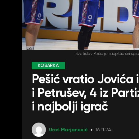
Svetislav Pešić je saopštio širi s
KOŠARKA
Pešić vratio Jovića
i Petrušev, 4 iz Part
i najbolji igrač
Uroš Marjanović
16.11.24.