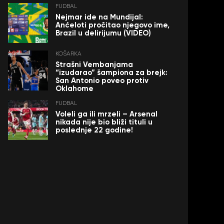
FUDBAL
Nejmar ide na Mundijal:
Anćeloti pročitao njegovo ime,
Brazil u delirijumu (VIDEO)
KOŠARKA
Strašni Vembanjama
“izudarao” šampiona za brejk:
San Antonio poveo protiv
Oklahome
FUDBAL
Voleli ga ili mrzeli – Arsenal
nikada nije bio bliži tituli u
poslednje 22 godine!