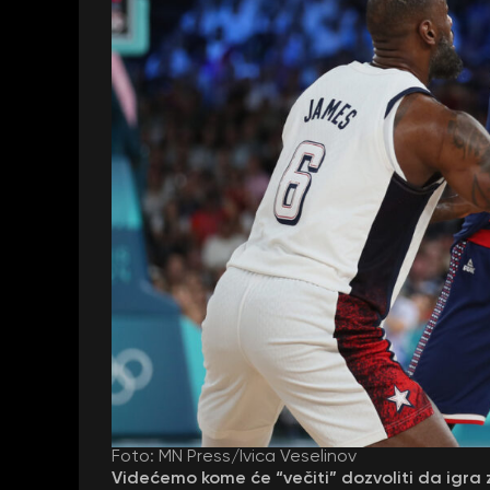
Foto: MN Press/Ivica Veselinov
Videćemo kome će “večiti” dozvoliti da igra 