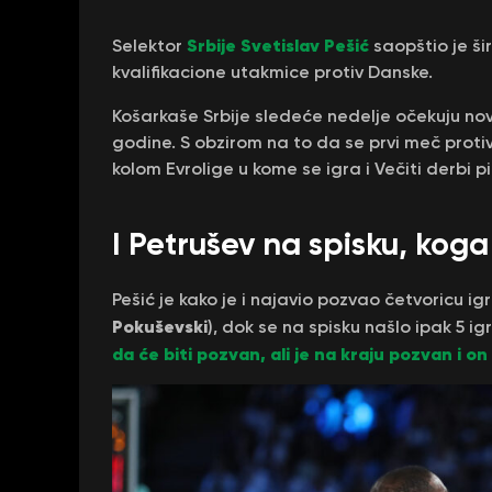
Srbije
Svetislav Pešić
Selektor
saopštio je ši
kvalifikacione utakmice protiv Danske.
Košarkaše Srbije sledeće nedelje očekuju no
godine. S obzirom na to da se prvi meč pro
kolom Evrolige u kome se igra i Večiti derbi 
I Petrušev na spisku, koga 
Pešić je kako je i najavio pozvao četvoricu ig
Pokuševski
), dok se na spisku našlo ipak 5 
da će biti pozvan, ali je na kraju pozvan i 