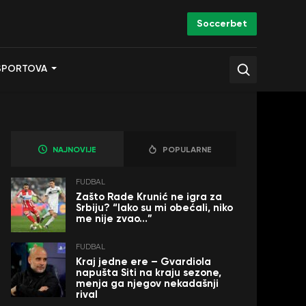
Soccerbet
SPORTOVA
NAJNOVIJE
POPULARNE
FUDBAL
Zašto Rade Krunić ne igra za
Srbiju? “Iako su mi obećali, niko
me nije zvao…”
FUDBAL
Kraj jedne ere – Gvardiola
napušta Siti na kraju sezone,
menja ga njegov nekadašnji
rival