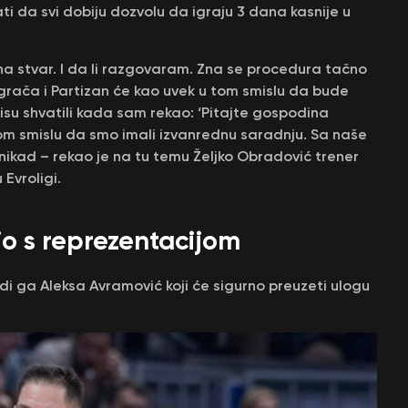
 da svi dobiju dozvolu da igraju 3 dana kasnije u
na stvar. I da li razgovaram. Zna se procedura tačno
grača i Partizan će kao uvek u tom smislu da bude
u shvatili kada sam rekao: ‘Pitajte gospodina
tom smislu da smo imali izvanrednu saradnju. Sa naše
i, nikad – rekao je na tu temu Željko Obradović trener
Evroligi.
šio s reprezentacijom
di ga Aleksa Avramović koji će sigurno preuzeti ulogu