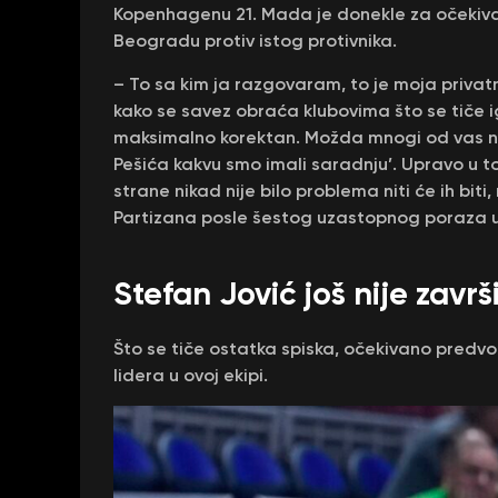
Kopenhagenu 21. Mada je donekle za očekivati
Beogradu protiv istog protivnika.
– To sa kim ja razgovaram, to je moja privat
kako se savez obraća klubovima što se tiče i
maksimalno korektan. Možda mnogi od vas nis
Pešića kakvu smo imali saradnju’. Upravo u 
strane nikad nije bilo problema niti će ih bit
Partizana posle šestog uzastopnog poraza u 
Stefan Jović još nije zavr
Što se tiče ostatka spiska, očekivano predvo
lidera u ovoj ekipi.