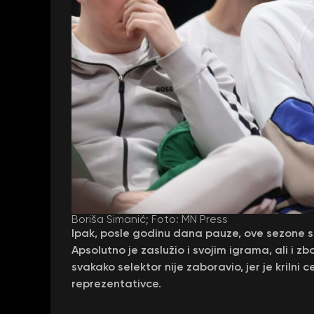
Boriša Simanić; Foto: MN Press
Ipak, posle godinu dana pauze, ove sezone se
Apsolutno je zaslužio i svojim igrama, ali i
svakako selektor nije zaboravio, jer je krilni 
reprezentativce.