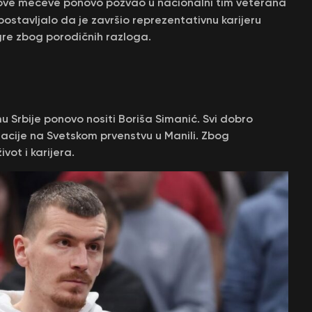
a ove mečeve ponovo pozvao u nacionalni tim veterana
postavljalo da je završio reprezentativnu karijeru
igre zbog porodičnih razloga.
u Srbije ponovo nositi Boriša Simanić. Svi dobro
cije na Svetskom prvenstvu u Manili. Zbog
vot i karijera.