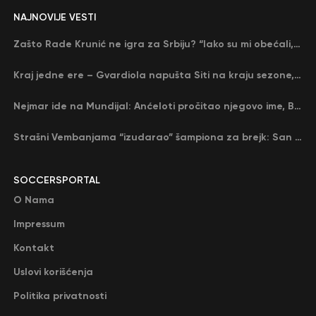
NAJNOVIJE VESTI
Zašto Rade Krunić ne igra za Srbiju? “Iako su mi obećali, niko me nije zvao…”
Kraj jedne ere – Gvardiola napušta Siti na kraju sezone, menja ga njegov nekadašnji rival
Nejmar ide na Mundijal: Anćeloti pročitao njegovo ime, Brazil u delirijumu (VIDEO)
Strašni Vembanjama “izudarao” šampiona za brejk: San Antonio poveo protiv Oklahome
SOCCERSPORTAL
O Nama
Impressum
Kontakt
Uslovi korišćenja
Politika privatnosti