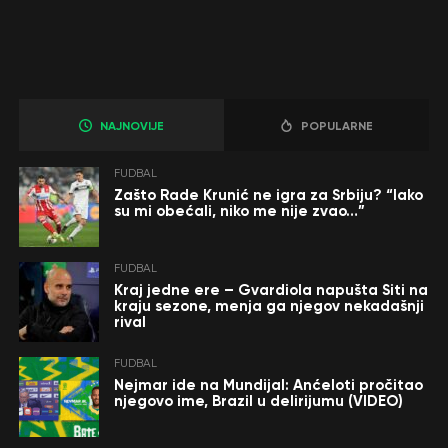
NAJNOVIJE
POPULARNE
FUDBAL
Zašto Rade Krunić ne igra za Srbiju? “Iako
su mi obećali, niko me nije zvao…”
FUDBAL
Kraj jedne ere – Gvardiola napušta Siti na
kraju sezone, menja ga njegov nekadašnji
rival
FUDBAL
Nejmar ide na Mundijal: Anćeloti pročitao
njegovo ime, Brazil u delirijumu (VIDEO)