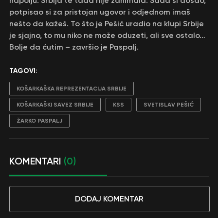
napolju. Srbija te tada nije zanimala. Sada si došao,
potpisao si za pristojan ugovor i odjednom imaš
nešto da kažeš. To što je Pešić uradio na klupi Srbije
je sjajno, to mu niko ne može oduzeti, ali sve ostalo…
Bolje da ćutim – završio je Paspalj.
TAGOVI:
KOŠARKAŠKA REPREZENTACIJA SRBIJE
KOŠARKAŠKI SAVEZ SRBIJE
KSS
SVETISLAV PEŠIĆ
ŽARKO PASPALJ
KOMENTARI
(0)
DODAJ KOMENTAR