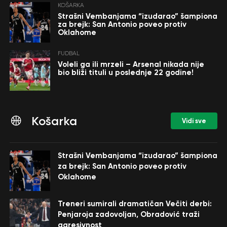
KOŠARKA
Strašni Vembanjama “izudarao” šampiona
za brejk: San Antonio poveo protiv
Oklahome
FUDBAL
Voleli ga ili mrzeli – Arsenal nikada nije
bio bliži tituli u poslednje 22 godine!
Košarka
Vidi sve
Strašni Vembanjama “izudarao” šampiona
za brejk: San Antonio poveo protiv
Oklahome
Treneri sumirali dramatičan Večiti derbi:
Penjaroja zadovoljan, Obradović traži
agresivnost