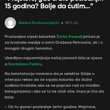
15 godina? Bolje da ćutim…”
Aleksa Radosavljević
18.11.24.
Žarko Paspalj
Proslavljeni srpski košarkaš
pričao je
za hrvatske medije o smrti Dražena Petrovića, ali i o
mnogim drugim temama.
Ubedljivo najzanimljivija našoj javnosti bila je izjava
Svetislavu Pešiću
o
.
Na konstataciju novinara da je selektor Srbije u
intervjuu rekao da će srpska košarka da doživi
sudbinu hrvatske ako se ne popravi rad sa mlađim
kategorijama i ako se tu ne uloži više, imao je šta da
kaže.
– On to govori poslednje četiri godine. Majstore,