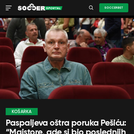
SOCCERBET
KOŠARKA
Paspaljeva oštra poruka Pešiću:
“Majstore, gde si bio poslednjih