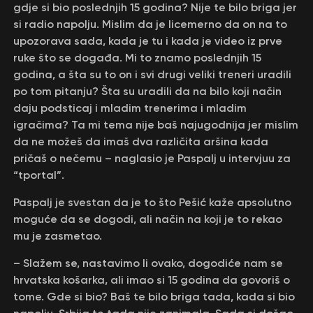
gdje si bio poslednjih 15 godina? Nije te bilo briga jer
si radio napolju. Mislim da je licemerno da on na to
upozorava sada, kada je tu i kada je video iz prve
ruke što se događa. Mi to znamo poslednjih 15
godina, a šta su to on i svi drugi veliki treneri uradili
po tom pitanju? Šta su uradili da na bilo koji način
daju podsticaj i mladim trenerima i mladim
igračima? Ta mi tema nije baš najugodnija jer mislim
da ne možeš da imaš dva različita aršina kada
pričaš o nečemu – naglasio je Paspalj u intervjuu za
“tportal”.
Paspalj je svestan da je to što Pešić kaže apsolutno
moguće da se dogodi, ali način na koji je to rekao
mu je zasmetao.
– Slažem se, nastavimo li ovako, dogodiće nam se
hrvatska košarka, ali imao si 15 godina da govoriš o
tome. Gde si bio? Baš te bilo briga tada, kada si bio