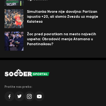
Simultanka Nvore nije dovoljna: Partizan
ispustio +20, ali slomio Zvezdu uz magije
Kalatesa
Žoc pred povratkom na mesto najvećih
uspeha: Obradović menja Atamana u
Panatinaikosu?
Pratite nas preko: