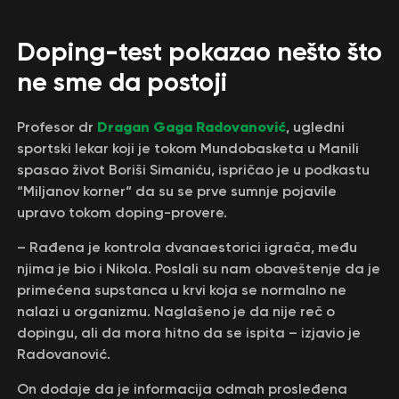
Doping-test pokazao nešto što
ne sme da postoji
Dragan Gaga Radovanović
Profesor dr
, ugledni
sportski lekar koji je tokom Mundobasketa u Manili
spasao život Boriši Simaniću, ispričao je u podkastu
“Miljanov korner“ da su se prve sumnje pojavile
upravo tokom doping-provere.
– Rađena je kontrola dvanaestorici igrača, među
njima je bio i Nikola. Poslali su nam obaveštenje da je
primećena supstanca u krvi koja se normalno ne
nalazi u organizmu. Naglašeno je da nije reč o
dopingu, ali da mora hitno da se ispita – izjavio je
Radovanović.
On dodaje da je informacija odmah prosleđena