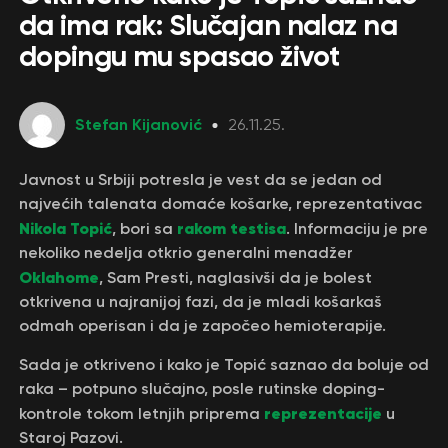
da ima rak: Slučajan nalaz na
dopingu mu spasao život
Stefan Kijanović
26.11.25.
Javnost u Srbiji potresla je vest da se jedan od
najvećih talenata domaće košarke, reprezentativac
Nikola Topić
rakom testisa
, bori sa
. Informaciju je pre
nekoliko nedelja otkrio generalni menadžer
Oklahome
, Sam Presti, naglasivši da je bolest
otkrivena u najranijoj fazi, da je mladi košarkaš
odmah operisan i da je započeo hemioterapije.
Sada je otkriveno i kako je Topić saznao da boluje od
raka – potpuno slučajno, posle rutinske doping-
reprezentacije
kontrole tokom letnjih priprema
u
Staroj Pazovi.