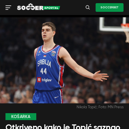
SOCCERBET
Nikola Topić; Foto: MN Press
KOŠARKA
Otkriveno kako je Topić saznao