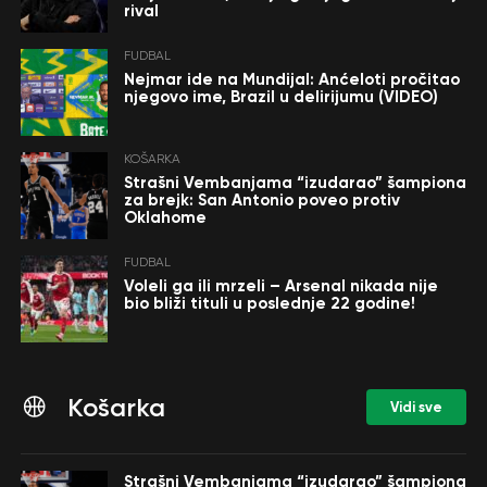
rival
FUDBAL
Nejmar ide na Mundijal: Anćeloti pročitao
njegovo ime, Brazil u delirijumu (VIDEO)
KOŠARKA
Strašni Vembanjama “izudarao” šampiona
za brejk: San Antonio poveo protiv
Oklahome
FUDBAL
Voleli ga ili mrzeli – Arsenal nikada nije
bio bliži tituli u poslednje 22 godine!
Košarka
Vidi sve
Strašni Vembanjama “izudarao” šampiona