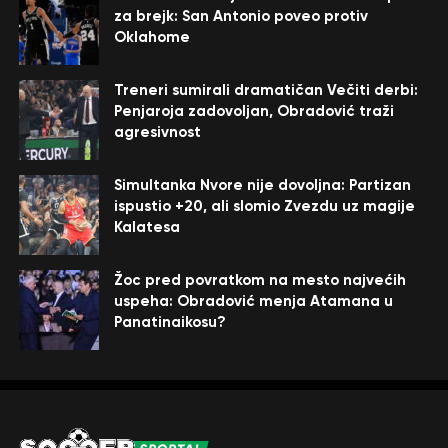
za brejk: San Antonio poveo protiv
Oklahome
Treneri sumirali dramatičan Večiti derbi:
Penjaroja zadovoljan, Obradović traži
agresivnost
Simultanka Nvore nije dovoljna: Partizan
ispustio +20, ali slomio Zvezdu uz magije
Kalatesa
Žoc pred povratkom na mesto najvećih
uspeha: Obradović menja Atamana u
Panatinaikosu?