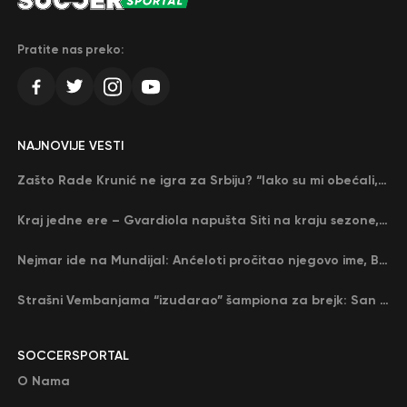
Pratite nas preko:
NAJNOVIJE VESTI
Zašto Rade Krunić ne igra za Srbiju? “Iako su mi obećali, niko me nije zvao…”
Kraj jedne ere – Gvardiola napušta Siti na kraju sezone, menja ga njegov nekadašnji rival
Nejmar ide na Mundijal: Anćeloti pročitao njegovo ime, Brazil u delirijumu (VIDEO)
Strašni Vembanjama “izudarao” šampiona za brejk: San Antonio poveo protiv Oklahome
SOCCERSPORTAL
O Nama