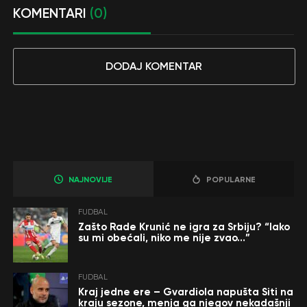
KOMENTARI
(0)
DODAJ KOMENTAR
NAJNOVIJE
POPULARNE
FUDBAL
Zašto Rade Krunić ne igra za Srbiju? “Iako
su mi obećali, niko me nije zvao…”
FUDBAL
Kraj jedne ere – Gvardiola napušta Siti na
kraju sezone, menja ga njegov nekadašnji