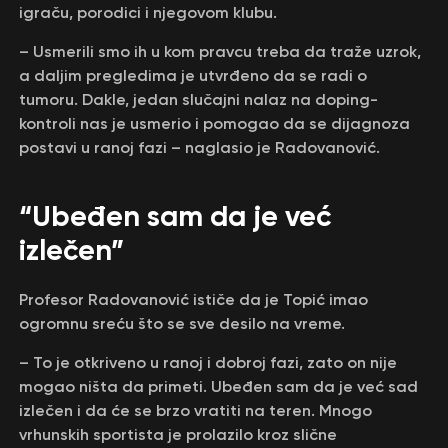
igraču, porodici i njegovom klubu.
– Usmerili smo ih u kom pravcu treba da traže uzrok,
a daljim pregledima je utvrđeno da se radi o
tumoru. Dakle, jedan slučajni nalaz na doping-
kontroli nas je usmerio i pomogao da se dijagnoza
postavi u ranoj fazi – naglasio je Radovanović.
“Ubeđen sam da je već
izlečen”
Profesor Radovanović ističe da je Topić imao
ogromnu sreću što se sve desilo na vreme.
– To je otkriveno u ranoj i dobroj fazi, zato on nije
mogao ništa da primeti. Ubeđen sam da je već sad
izlečen i da će se brzo vratiti na teren. Mnogo
vrhunskih sportista je prolazilo kroz slične