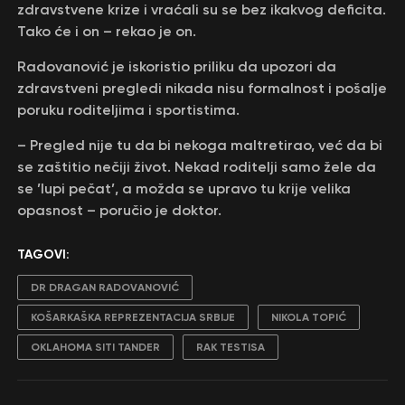
zdravstvene krize i vraćali su se bez ikakvog deficita.
Tako će i on – rekao je on.
Radovanović je iskoristio priliku da upozori da
zdravstveni pregledi nikada nisu formalnost i pošalje
poruku roditeljima i sportistima.
– Pregled nije tu da bi nekoga maltretirao, već da bi
se zaštitio nečiji život. Nekad roditelji samo žele da
se ’lupi pečat’, a možda se upravo tu krije velika
opasnost – poručio je doktor.
TAGOVI:
DR DRAGAN RADOVANOVIĆ
KOŠARKAŠKA REPREZENTACIJA SRBIJE
NIKOLA TOPIĆ
OKLAHOMA SITI TANDER
RAK TESTISA