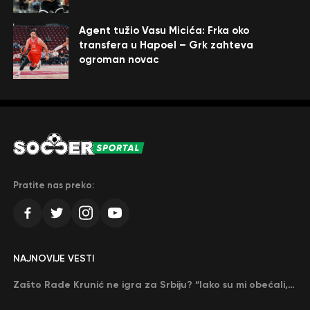
Agent tužio Vasu Micića: Frka oko
transfera u Hapoel – Grk zahteva
ogroman novac
Pratite nas preko:
NAJNOVIJE VESTI
Zašto Rade Krunić ne igra za Srbiju? “Iako su mi obećali, niko me nije zvao…”