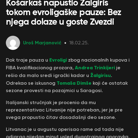
Košarkaš napustio Žalgiris
tokom evroligaške pauze: Bez
njega dolaze u goste Zvezdi
Uroš Marjanović
18.02.25.
Evroligi
Dok traje pauza u
zbog nacionalnih kupova i
Andrea Trinkijeri
FIBA kvalifikacionog prozora,
je
Žalgirisu
rešio da malo sredi igrački kadar u
.
Tomaša Dimše
Odrekao se iskusnog
koji će ostatak
sezone provesti na pozajmici u Saragosi.
Italijanski stručnjak je procenio da mu
reprezentativac Litvanije nije potreban, jer je pre
svega propustio čitav dosadašnji deo sezone.
Litvanac je u avgustu operisao rame od tada nije
odigrao nijedan minut usled dugotrajnog oporavka.