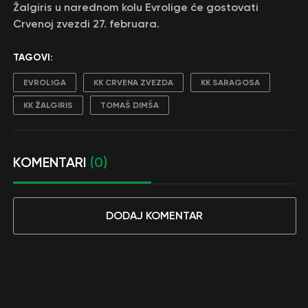
Žalgiris u narednom kolu Evrolige će gostovati
Crvenoj zvezdi 27. februara.
TAGOVI:
EVROLIGA
KK CRVENA ZVEZDA
KK SARAGOSA
KK ŽALGIRIS
TOMAŠ DIMŠA
KOMENTARI
(0)
DODAJ KOMENTAR