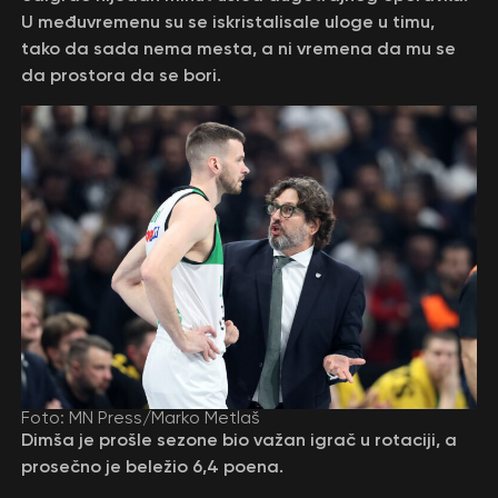
U međuvremenu su se iskristalisale uloge u timu,
tako da sada nema mesta, a ni vremena da mu se
da prostora da se bori.
Foto: MN Press/Marko Metlaš
Dimša je prošle sezone bio važan igrač u rotaciji, a
prosečno je beležio 6,4 poena.