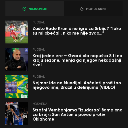
NAJNOVIJE
POPULARNE
FUDBAL
Zašto Rade Krunić ne igra za Srbiju? “Iako
su mi obećali, niko me nije zvao…”
FUDBAL
Kraj jedne ere – Gvardiola napušta Siti na
kraju sezone, menja ga njegov nekadašnji
rival
FUDBAL
Nejmar ide na Mundijal: Anćeloti pročitao
njegovo ime, Brazil u delirijumu (VIDEO)
KOŠARKA
Strašni Vembanjama “izudarao” šampiona
za brejk: San Antonio poveo protiv
Oklahome