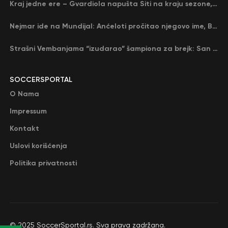
Kraj jedne ere – Gvardiola napušta Siti na kraju sezone, menja ga njegov nekadašnji rival
Nejmar ide na Mundijal: Anćeloti pročitao njegovo ime, Brazil u delirijumu (VIDEO)
Strašni Vembanjama “izudarao” šampiona za brejk: San Antonio poveo protiv Oklahome
SOCCERSPORTAL
O Nama
Impressum
Kontakt
Uslovi korišćenja
Politika privatnosti
© 2025 SoccerSportal.rs. Sva prava zadržana.