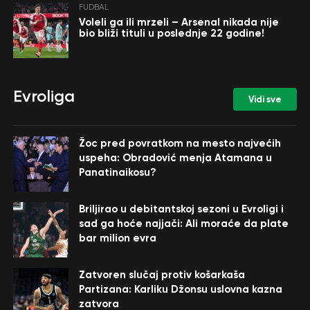
FUDBAL
Voleli ga ili mrzeli – Arsenal nikada nije
bio bliži tituli u poslednje 22 godine!
Evroliga
Vidi sve
Žoc pred povratkom na mesto najvećih
uspeha: Obradović menja Atamana u
Panatinaikosu?
Briljirao u debitantskoj sezoni u Evroligi i
sad ga hoće najjači: Ali moraće da plate
bar milion evra
Zatvoren slučaj protiv košarkaša
Partizana: Karliku Džonsu uslovna kazna
zatvora