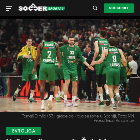
SOCCERBET
Tomaš Dimša (33) igraće do kraja sezone u Španiji, Foto: MN
Press/Ivica Veselinov
EVROLIGA