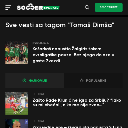
SOCCERBET
Sve vesti sa tagom "Tomaš Dimša"
EVROLIGA
Košarkaš napustio Žalgiris tokom
evroligaške pauze: Bez njega dolaze u
goste Zvezdi
NAJNOVIJE
POPULARNE
FUDBAL
Zašto Rade Krunić ne igra za Srbiju? “Iako
su mi obećali, niko me nije zvao…”
FUDBAL
Kraj jedne ere – Gvardiola napušta Siti na