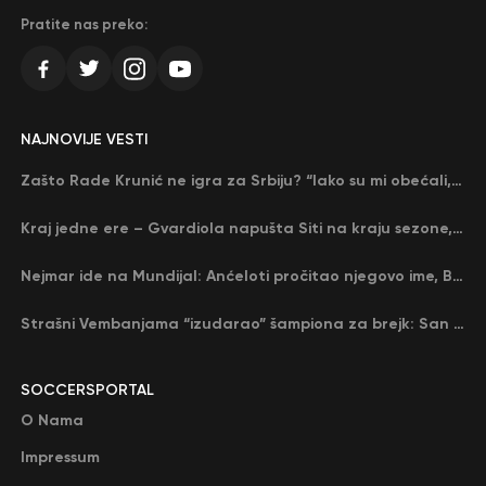
Pratite nas preko:
NAJNOVIJE VESTI
Zašto Rade Krunić ne igra za Srbiju? “Iako su mi obećali, niko me nije zvao…”
Kraj jedne ere – Gvardiola napušta Siti na kraju sezone, menja ga njegov nekadašnji rival
Nejmar ide na Mundijal: Anćeloti pročitao njegovo ime, Brazil u delirijumu (VIDEO)
Strašni Vembanjama “izudarao” šampiona za brejk: San Antonio poveo protiv Oklahome
SOCCERSPORTAL
O Nama
Impressum