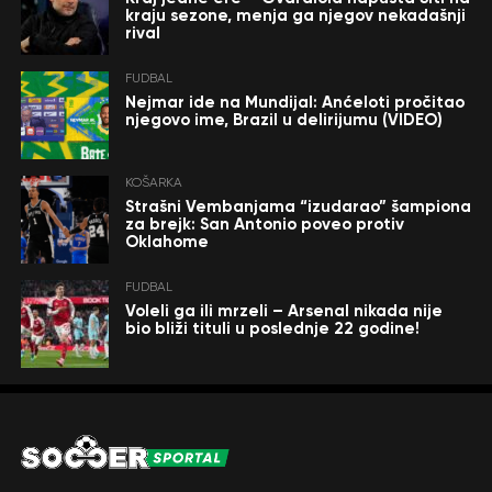
kraju sezone, menja ga njegov nekadašnji
rival
FUDBAL
Nejmar ide na Mundijal: Anćeloti pročitao
njegovo ime, Brazil u delirijumu (VIDEO)
KOŠARKA
Strašni Vembanjama “izudarao” šampiona
za brejk: San Antonio poveo protiv
Oklahome
FUDBAL
Voleli ga ili mrzeli – Arsenal nikada nije
bio bliži tituli u poslednje 22 godine!