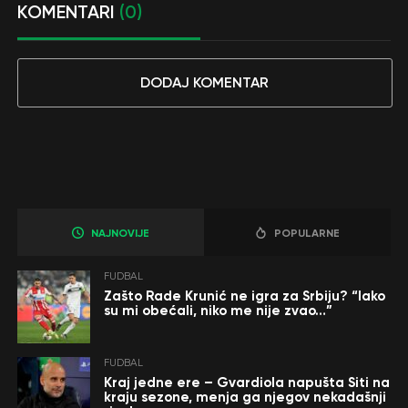
KOMENTARI
(0)
DODAJ KOMENTAR
NAJNOVIJE
POPULARNE
FUDBAL
Zašto Rade Krunić ne igra za Srbiju? “Iako
su mi obećali, niko me nije zvao…”
FUDBAL
Kraj jedne ere – Gvardiola napušta Siti na
kraju sezone, menja ga njegov nekadašnji