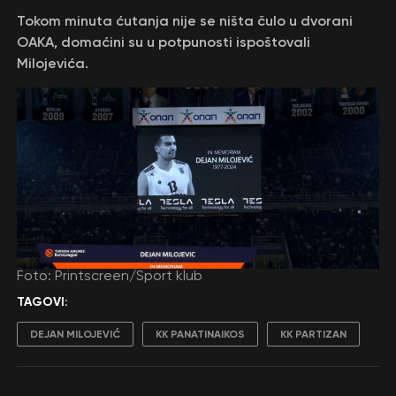
Tokom minuta ćutanja nije se ništa čulo u dvorani
OAKA, domaćini su u potpunosti ispoštovali
Milojevića.
Foto: Printscreen/Sport klub
TAGOVI:
DEJAN MILOJEVIĆ
KK PANATINAIKOS
KK PARTIZAN