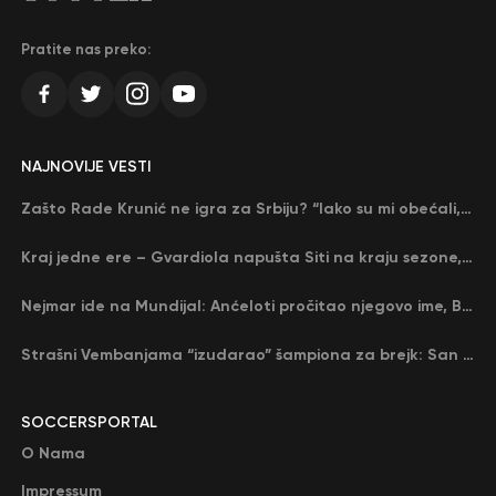
Pratite nas preko:
NAJNOVIJE VESTI
Zašto Rade Krunić ne igra za Srbiju? “Iako su mi obećali, niko me nije zvao…”
Kraj jedne ere – Gvardiola napušta Siti na kraju sezone, menja ga njegov nekadašnji rival
Nejmar ide na Mundijal: Anćeloti pročitao njegovo ime, Brazil u delirijumu (VIDEO)
Strašni Vembanjama “izudarao” šampiona za brejk: San Antonio poveo protiv Oklahome
SOCCERSPORTAL
O Nama
Impressum