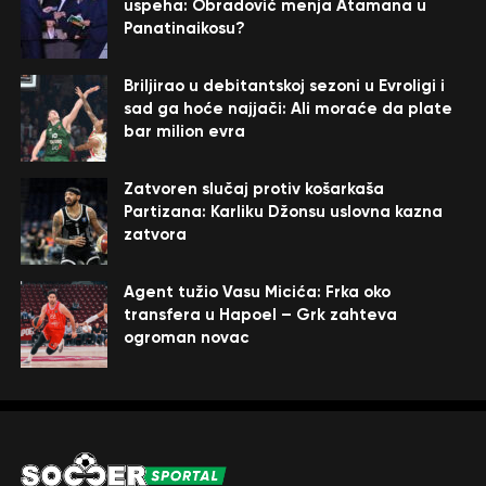
uspeha: Obradović menja Atamana u
Panatinaikosu?
Briljirao u debitantskoj sezoni u Evroligi i
sad ga hoće najjači: Ali moraće da plate
bar milion evra
Zatvoren slučaj protiv košarkaša
Partizana: Karliku Džonsu uslovna kazna
zatvora
Agent tužio Vasu Micića: Frka oko
transfera u Hapoel – Grk zahteva
ogroman novac