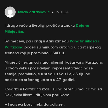
Milan Zdravković
19.01.24.
Dejana
I drugo veče u Evroligi protiče u znaku
Milojevića.
Panatinaikosa i
Svi mečevi, pa i onaj u Atini između
Partizana
počeli su minutom ćutanja u čast srpskog
trenera koji je preminuo u SAD-u.
Milojević, jedan od najomiljenijih košarkaša Partizana
u ovom veku i proslavljeni reprezentativac naše
zemlje, preminuo je u sredu u Salt Lejk Sitiju od
posledica srčanog udara u 47. godini.
Košarkaši Partizana izašli su na teren u majicama sa
Dekijevim likom i dirljivom porukom:
– I najveći borci nekada odlaze…