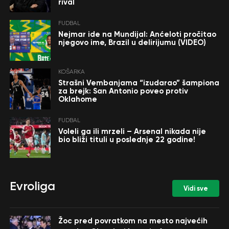
rival
FUDBAL
Nejmar ide na Mundijal: Anćeloti pročitao
njegovo ime, Brazil u delirijumu (VIDEO)
KOŠARKA
Strašni Vembanjama “izudarao” šampiona
za brejk: San Antonio poveo protiv
Oklahome
FUDBAL
Voleli ga ili mrzeli – Arsenal nikada nije
bio bliži tituli u poslednje 22 godine!
Evroliga
Vidi sve
Žoc pred povratkom na mesto najvećih