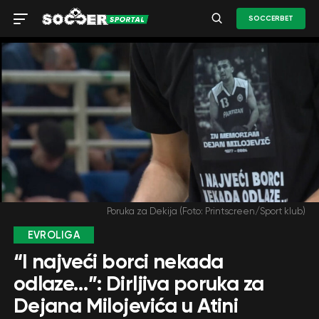
SOCCERBET
Poruka za Dekija (Foto: Printscreen/Sport klub)
EVROLIGA
“I najveći borci nekada
odlaze…”: Dirljiva poruka za
Dejana Milojevića u Atini