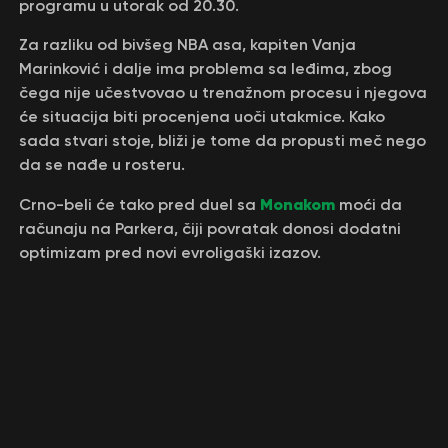
programu u utorak od 20.30.
Za razliku od bivšeg NBA asa, kapiten Vanja
Marinković i dalje ima problema sa leđima, zbog
čega nije učestvovao u trenažnom procesu i njegova
će situacija biti procenjena uoči utakmice. Kako
sada stvari stoje, bliži je tome da propusti meč nego
da se nađe u rosteru.
Monakom
Crno-beli će tako pred duel sa
moći da
računaju na Parkera, čiji povratak donosi dodatni
optimizam pred novi evroligaški izazov.