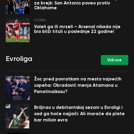
za brejk: San Antonio poveo protiv
Oklahome
FUDBAL
Voleli ga ili mrzeli – Arsenal nikada nije
bio bliži tituli u poslednje 22 godine!
Evroliga
Vidi sve
Žoc pred povratkom na mesto najvećih
uspeha: Obradović menja Atamana u
Panatinaikosu?
Briljirao u debitantskoj sezoni u Evroligi i
sad ga hoće najjači: Ali moraće da plate
bar milion evra