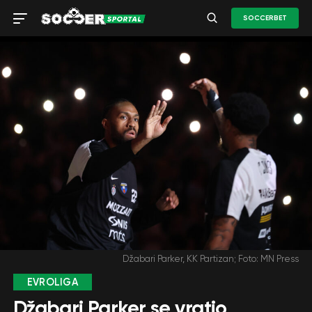
SOCCERBET
Džabari Parker, KK Partizan; Foto: MN Press
EVROLIGA
Džabari Parker se vratio