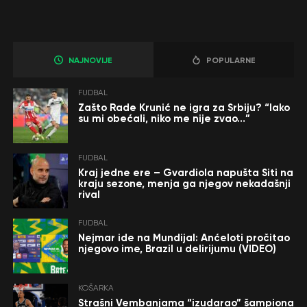
NAJNOVIJE
POPULARNE
FUDBAL
Zašto Rade Krunić ne igra za Srbiju? “Iako
su mi obećali, niko me nije zvao…”
FUDBAL
Kraj jedne ere – Gvardiola napušta Siti na
kraju sezone, menja ga njegov nekadašnji
rival
FUDBAL
Nejmar ide na Mundijal: Anćeloti pročitao
njegovo ime, Brazil u delirijumu (VIDEO)
KOŠARKA
Strašni Vembanjama “izudarao” šampiona