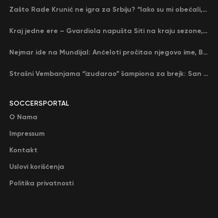
Zašto Rade Krunić ne igra za Srbiju? “Iako su mi obećali, niko me nije zvao…”
Kraj jedne ere – Gvardiola napušta Siti na kraju sezone, menja ga njegov nekadašnji rival
Nejmar ide na Mundijal: Anćeloti pročitao njegovo ime, Brazil u delirijumu (VIDEO)
Strašni Vembanjama “izudarao” šampiona za brejk: San Antonio poveo protiv Oklahome
SOCCERSPORTAL
O Nama
Impressum
Kontakt
Uslovi korišćenja
Politika privatnosti