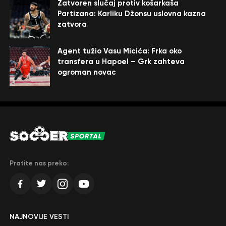
Zatvoren slučaj protiv košarkaša
Partizana: Karliku Džonsu uslovna kazna
zatvora
Agent tužio Vasu Micića: Frka oko
transfera u Hapoel – Grk zahteva
ogroman novac
Pratite nas preko:
NAJNOVIJE VESTI