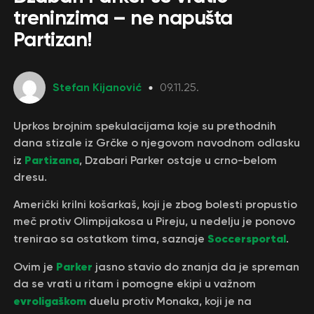
treninzima – ne napušta
Partizan!
Stefan Kijanović
09.11.25.
Uprkos brojnim spekulacijama koje su prethodnih
dana stizale iz Grčke o njegovom navodnom odlasku
Partizana
iz
, Dzabari Parker ostaje u crno-belom
dresu.
Američki krilni košarkaš, koji je zbog bolesti propustio
meč protiv Olimpijakosa u Pireju, u nedelju je ponovo
Soccersportal
trenirao sa ostatkom tima, saznaje
.
Parker
Ovim je
jasno stavio do znanja da je spreman
da se vrati u ritam i pomogne ekipi u važnom
evroligaškom
duelu protiv Monaka, koji je na