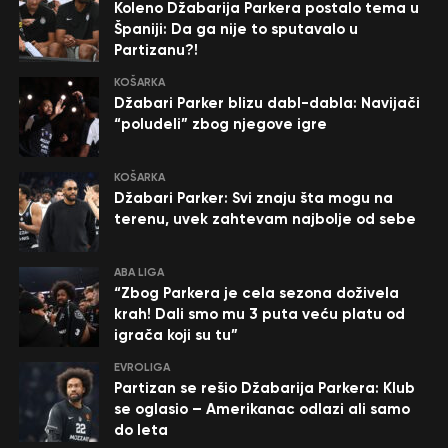
Koleno Džabarija Parkera postalo tema u
Španiji: Da ga nije to sputavalo u
Partizanu?!
KOŠARKA
Džabari Parker blizu dabl-dabla: Navijači
“poludeli” zbog njegove igre
KOŠARKA
Džabari Parker: Svi znaju šta mogu na
terenu, uvek zahtevam najbolje od sebe
ABA LIGA
“Zbog Parkera je cela sezona doživela
krah! Dali smo mu 3 puta veću platu od
igrača koji su tu”
EVROLIGA
Partizan se rešio Džabarija Parkera: Klub
se oglasio – Amerikanac odlazi ali samo
do leta