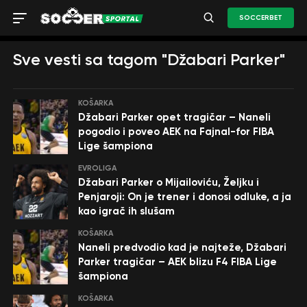
SOCCERBET
Sve vesti sa tagom "Džabari Parker"
KOŠARKA
Džabari Parker opet tragičar – Naneli
pogodio i poveo AEK na Fajnal-for FIBA
Lige šampiona
EVROLIGA
Džabari Parker o Mijailoviću, Željku i
Penjaroji: On je trener i donosi odluke, a ja
kao igrač ih slušam
KOŠARKA
Naneli predvodio kad je najteže, Džabari
Parker tragičar – AEK blizu F4 FIBA Lige
šampiona
KOŠARKA