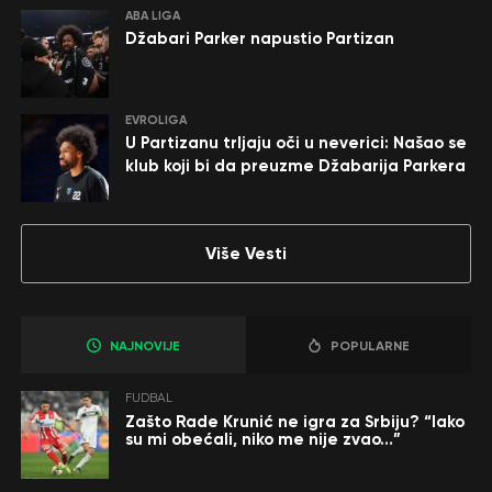
ABA LIGA
Džabari Parker napustio Partizan
EVROLIGA
U Partizanu trljaju oči u neverici: Našao se
klub koji bi da preuzme Džabarija Parkera
Više Vesti
NAJNOVIJE
POPULARNE
FUDBAL
Zašto Rade Krunić ne igra za Srbiju? “Iako
su mi obećali, niko me nije zvao…”