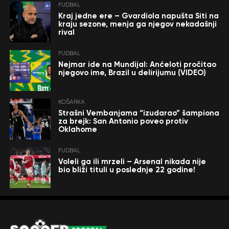
FUDBAL
Kraj jedne ere – Gvardiola napušta Siti na
kraju sezone, menja ga njegov nekadašnji
rival
FUDBAL
Nejmar ide na Mundijal: Anćeloti pročitao
njegovo ime, Brazil u delirijumu (VIDEO)
KOŠARKA
Strašni Vembanjama “izudarao” šampiona
za brejk: San Antonio poveo protiv
Oklahome
FUDBAL
Voleli ga ili mrzeli – Arsenal nikada nije
bio bliži tituli u poslednje 22 godine!