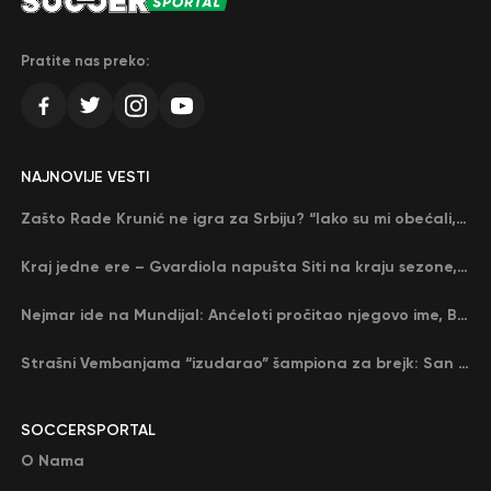
Pratite nas preko:
NAJNOVIJE VESTI
Zašto Rade Krunić ne igra za Srbiju? “Iako su mi obećali, niko me nije zvao…”
Kraj jedne ere – Gvardiola napušta Siti na kraju sezone, menja ga njegov nekadašnji rival
Nejmar ide na Mundijal: Anćeloti pročitao njegovo ime, Brazil u delirijumu (VIDEO)
Strašni Vembanjama “izudarao” šampiona za brejk: San Antonio poveo protiv Oklahome
SOCCERSPORTAL
O Nama