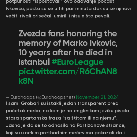
potpunosti “ispoštovali” ovo odavanje počasti
Ivkoviću, pošto su se u tih par minuta dok su se njihovi
večiti rivali prisećali umirili i nisu ništa pevali.
Zvezda fans honoring the
memory of Marko Ivkovic,
10 years after he died in
Istanbul
#EuroLeague
pic.twitter.com/R6ChAN8
k8N
— Eurohoops (@Eurohoopsnet)
November 21, 2024
I sami Grobari su istakli jedan transparent pred
početak meča, na kom je na engleskom jeziku pisala
stara spartanska fraza “sa štitom ili na njemu”.
Jasno je da se to odnosilo na Partizanove strance,
koji su u nekim prethodnim mečevima pokazali da i