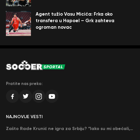
Agent tužio Vasu Micića: Frka oko
transfera u Hapoel – Grk zahteva
ogroman novac
Pratite nas preko:
NAJNOVIJE VESTI
Zašto Rade Krunić ne igra za Srbiju? “Iako su mi obećali, niko me nije zvao…”