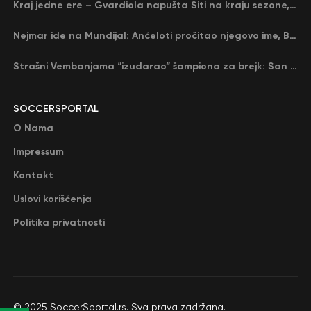
Kraj jedne ere – Gvardiola napušta Siti na kraju sezone, menja ga njegov nekadašnji rival
Nejmar ide na Mundijal: Anćeloti pročitao njegovo ime, Brazil u delirijumu (VIDEO)
Strašni Vembanjama “izudarao” šampiona za brejk: San Antonio poveo protiv Oklahome
SOCCERSPORTAL
O Nama
Impressum
Kontakt
Uslovi korišćenja
Politika privatnosti
© 2025 SoccerSportal.rs. Sva prava zadržana.