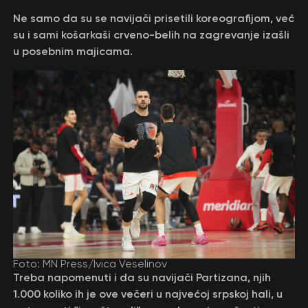
Ne samo da su se navijači prisetili koreografijom, već
su i sami košarkaši crveno-belih na zagrevanje izašli
u posebnim majicama.
Foto: MN Press/Ivica Veselinov
Treba napomenuti i da su navijači Partizana, njih
1.000 koliko ih je ove večeri u najvećoj srpskoj hali, u