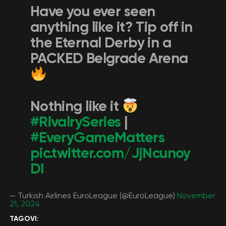
Have you ever seen
anything like it? Tip off in
the Eternal Derby in a
PACKED Belgrade Arena
Nothing like it
#RivalrySeries
|
#EveryGameMatters
pic.twitter.com/JjNcunoy
DI
— Turkish Airlines EuroLeague (@EuroLeague)
November
21, 2024
TAGOVI: