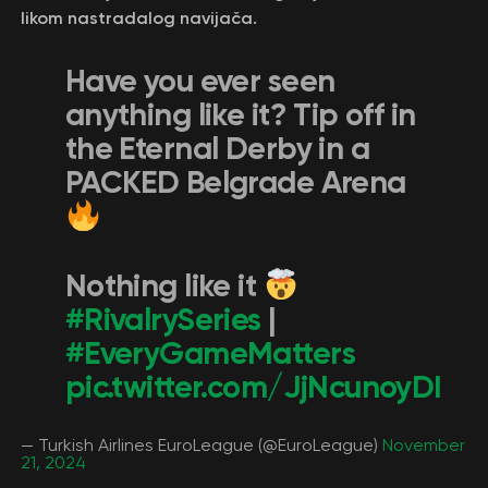
likom nastradalog navijača.
Have you ever seen
anything like it? Tip off in
the Eternal Derby in a
PACKED Belgrade Arena
Nothing like it
#RivalrySeries
|
#EveryGameMatters
pic.twitter.com/JjNcunoyDI
— Turkish Airlines EuroLeague (@EuroLeague)
November
21, 2024