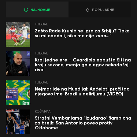
NAJNOVIJE
POPULARNE
FUDBAL
Zašto Rade Krunić ne igra za Srbiju? “Iako
su mi obećali, niko me nije zvao…”
FUDBAL
Kraj jedne ere – Gvardiola napušta Siti na
kraju sezone, menja ga njegov nekadašnji
rival
FUDBAL
Nejmar ide na Mundijal: Anćeloti pročitao
njegovo ime, Brazil u delirijumu (VIDEO)
KOŠARKA
Strašni Vembanjama “izudarao” šampiona
za brejk: San Antonio poveo protiv
Oklahome