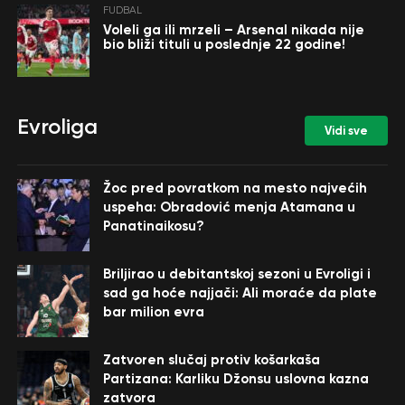
FUDBAL
Voleli ga ili mrzeli – Arsenal nikada nije
bio bliži tituli u poslednje 22 godine!
Evroliga
Vidi sve
Žoc pred povratkom na mesto najvećih
uspeha: Obradović menja Atamana u
Panatinaikosu?
Briljirao u debitantskoj sezoni u Evroligi i
sad ga hoće najjači: Ali moraće da plate
bar milion evra
Zatvoren slučaj protiv košarkaša
Partizana: Karliku Džonsu uslovna kazna
zatvora