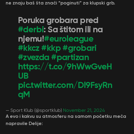
ne znaju baš šta znači “poginuti” za klupski grb.
Poruka grobara pred
#derbi
: Sa štitom ili na
njemu!
#euroleague
#kkcz
#kkp
#grobari
#zvezda
#partizan
https://t.co/9hWwGveH
UB
pic.twitter.com/Dl9FsyRn
qM
— Sport Klub (@sportklub)
November 21, 2024
A evo i kakvu su atmosferu na samom početku meča
napravile Delije: