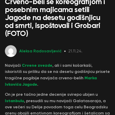
Crveno-beli se koreografijom i
posebnim majicama setili
Jagode na desetu godišnjicu
od smrti, ispoštovali i Grobari
(FOTO)
Aleksa Radosavljević
21.11.24.
Crvene zvezde
Navijači
, ali i sami košarkaši,
iskoristili su priliku da se na desetu godišnjicu prisete
Marka
tragične pogibije navijača crveno-belih
Ivkovića Jagode
.
On je pre tačno jedne decenije svirepo ubijen u
Istanbulu
, presudili su mu navijači Galatasaraja, a
ove večeri su Delije povodom toga celu Beogradsku
arenu obojili emotivnom koreografijom i šetalicom sa