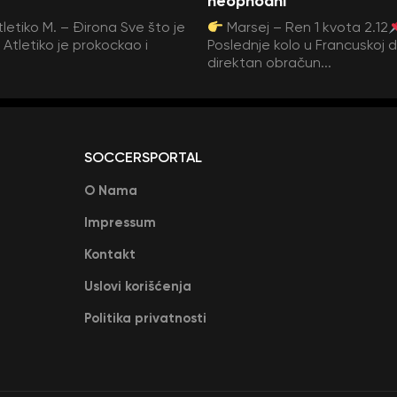
neophodni
tletiko M. – Đirona Sve što je
Marsej – Ren 1 kvota 2.12
Atletiko je prokockao i
Poslednje kolo u Francuskoj 
direktan obračun...
SOCCERSPORTAL
O Nama
Impressum
Kontakt
Uslovi korišćenja
Politika privatnosti