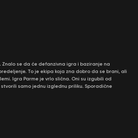
). Znalo se da će defanzivna igra i baziranje na
edeljenje. To je ekipa koja zna dobro da se brani, ali
i. Igra Parme je vrlo slična. Oni su izgubili od
stvorili samo jednu izglednu priliku. Sporadične