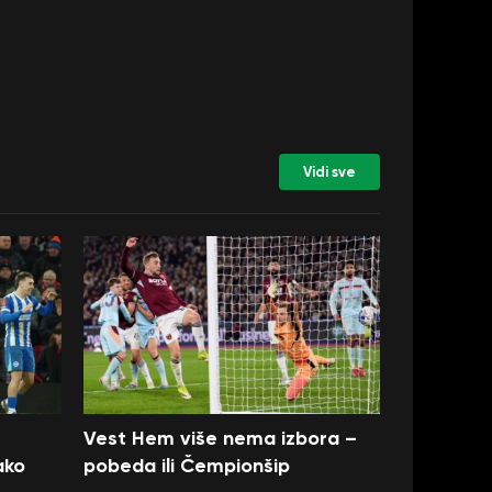
Vidi sve
Vest Hem više nema izbora –
ako
pobeda ili Čempionšip