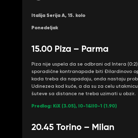
Italija Serija A, 15. kolo
Ponedeljak
15.00 Piza – Parma
Piza nije uspela da se odbrani od Intera (0:2
sporadične kontranapade biti Đilardinovo opr
kada treba da napadaju, onda nastaju problem
Udinezea kod kuće, a da su za celu utakmicu 
šuteve sa distance ne treba uzimati u obzir.
Predlog: KiX (3.05), I0-1&II0-1 (1.90)
20.45 Torino – Milan