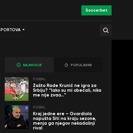
Soccerbet
SPORTOVA
NAJNOVIJE
POPULARNE
FUDBAL
Zašto Rade Krunić ne igra za
Srbiju? “Iako su mi obećali, niko
me nije zvao…”
FUDBAL
Kraj jedne ere – Gvardiola
napušta Siti na kraju sezone,
menja ga njegov nekadašnji
rival