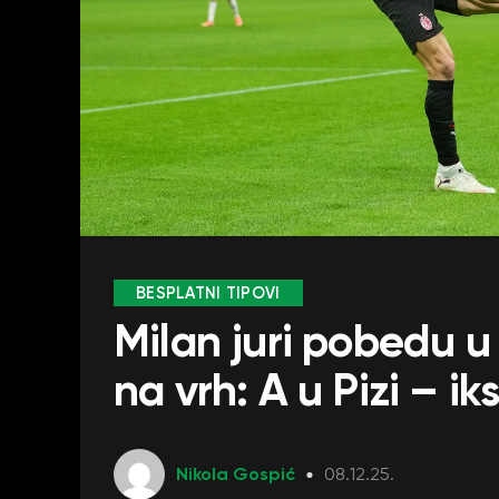
BESPLATNI TIPOVI
Milan juri pobedu u
na vrh: A u Pizi – iks
Nikola Gospić
08.12.25.