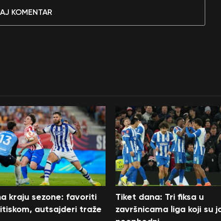
AJ KOMENTAR
a kraju sezone: favoriti
Tiket dana: Tri fiksa u
itiskom, autsajderi traže
završnicama liga koji su j