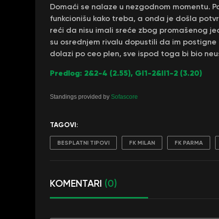
Domaći se nalaze u nezgodnom momentu. Pora
funkcionišu kako treba, a onda je došla potvr
reći da nisu imali sreće zbog promašenog jeda
su osrednjem rivalu dopustili da im postign
dolazi po ceo plen, sve ispod toga bi bio ne
Predlog: 2&2-4 (2.55), GI1-2&II1-2 (3.20)
Standings provided by
Sofascore
TAGOVI:
BESPLATNI TIPOVI
FK MILAN
FK PARMA
KOMENTARI
(0)