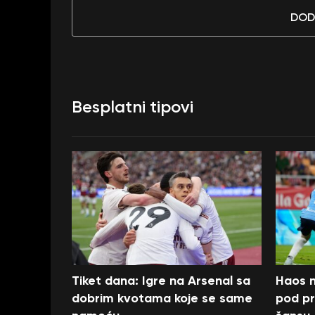
DOD
Besplatni tipovi
Tiket dana: Igre na Arsenal sa
Haos n
dobrim kvotama koje se same
pod pr