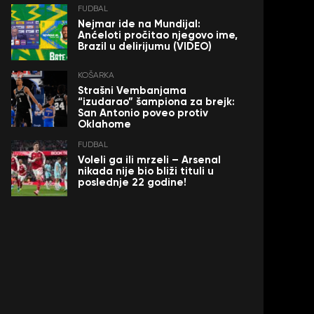
FUDBAL
Nejmar ide na Mundijal:
Anćeloti pročitao njegovo ime,
Brazil u delirijumu (VIDEO)
KOŠARKA
Strašni Vembanjama
“izudarao” šampiona za brejk:
San Antonio poveo protiv
Oklahome
FUDBAL
Voleli ga ili mrzeli – Arsenal
nikada nije bio bliži tituli u
poslednje 22 godine!