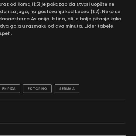
z od Koma (1:5) je pokazao da stvari uopšte ne
da i sa juga, na gostovanju kod Lećea (1:2). Neko će
naesterca Aslanija. Istina, ali je bolje pitanje kako
e dva gola u razmaku od dva minuta. Lider tabele
uspeh.
FK PIZA
FK TORINO
SERIJA A