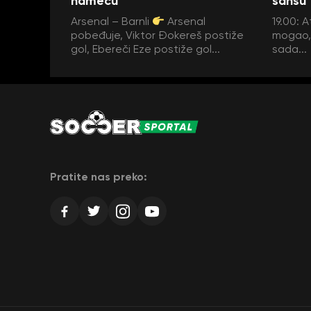
nameću
šansu
Arsenal – Barnli
Arsenal
19.00: A
pobeđuje, Viktor Đokereš postiže
mogao, 
gol, Ebereči Eze postiže gol...
sada...
Pratite nas preko: