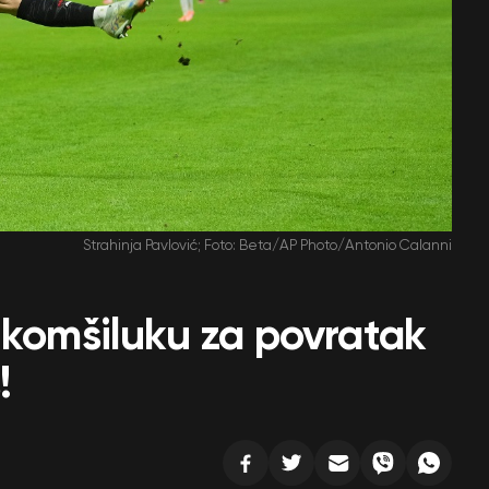
Strahinja Pavlović; Foto: Beta/AP Photo/Antonio Calanni
 komšiluku za povratak
!