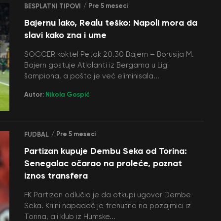
/ Pre 5 meseci
BESPLATNI TIPOVI
Bajernu lako, Realu teško: Napoli mora da
slavi kako zna i ume
SOCCER koktel Petak 20.30 Bajern – Borusija M.
Bajern gostuje Atlalanti iz Bergama u Ligi
šampiona, a pošto je već eliminisala...
Autor:
Nikola Gospić
/ Pre 5 meseci
FUDBAL
Partizan kupuje Dembu Seka od Torina:
Senegalac očarao na proleće, poznat
iznos transfera
FK Partizan odlučio je da otkupi ugovor Dembe
Seka. Krilni napadač je trenutno na pozajmici iz
Torina, ali klub iz Humske...