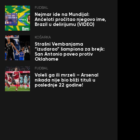
FUDBAL
Nejmar ide na Mundijal:
Anćeloti pročitao njegovo ime,
Brazil u delirijumu (VIDEO)
KOŠARKA
Strašni Vembanjama
“izudarao” šampiona za brejk:
San Antonio poveo protiv
Oklahome
FUDBAL
Voleli ga ili mrzeli – Arsenal
nikada nije bio bliži tituli u
poslednje 22 godine!