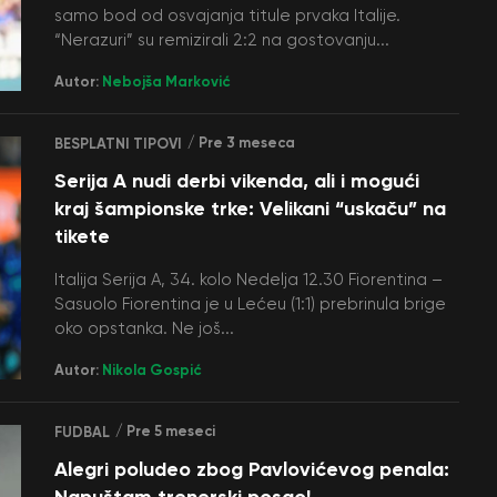
samo bod od osvajanja titule prvaka Italije.
“Nerazuri” su remizirali 2:2 na gostovanju...
Autor:
Nebojša Marković
/ Pre 3 meseca
BESPLATNI TIPOVI
Serija A nudi derbi vikenda, ali i mogući
kraj šampionske trke: Velikani “uskaču” na
tikete
Italija Serija A, 34. kolo Nedelja 12.30 Fiorentina –
Sasuolo Fiorentina je u Lećeu (1:1) prebrinula brige
oko opstanka. Ne još...
Autor:
Nikola Gospić
/ Pre 5 meseci
FUDBAL
Alegri poludeo zbog Pavlovićevog penala:
Napuštam trenerski posao!