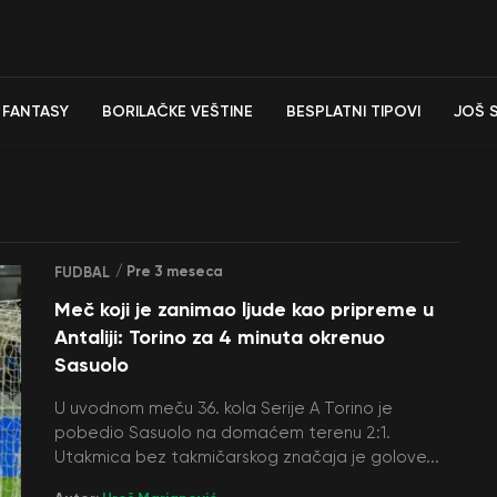
FANTASY
BORILAČKE VEŠTINE
BESPLATNI TIPOVI
JOŠ 
/ Pre 3 meseca
FUDBAL
Meč koji je zanimao ljude kao pripreme u
Antaliji: Torino za 4 minuta okrenuo
Sasuolo
U uvodnom meču 36. kola Serije A Torino je
pobedio Sasuolo na domaćem terenu 2:1.
Utakmica bez takmičarskog značaja je golove...