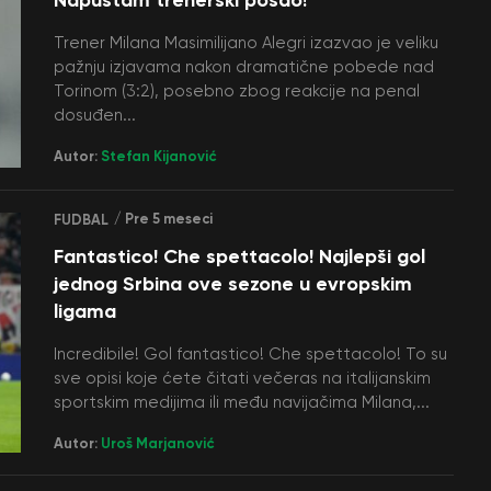
Trener Milana Masimilijano Alegri izazvao je veliku
pažnju izjavama nakon dramatične pobede nad
Torinom (3:2), posebno zbog reakcije na penal
dosuđen...
Autor:
Stefan Kijanović
/ Pre 5 meseci
FUDBAL
Fantastico! Che spettacolo! Najlepši gol
jednog Srbina ove sezone u evropskim
ligama
Incredibile! Gol fantastico! Che spettacolo! To su
sve opisi koje ćete čitati večeras na italijanskim
sportskim medijima ili među navijačima Milana,...
Autor:
Uroš Marjanović