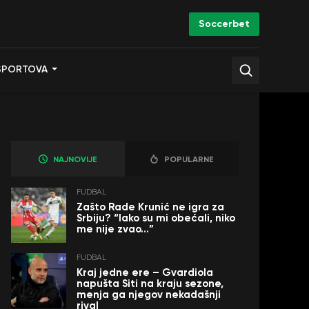
Soccerbet
SPORTOVA
NAJNOVIJE
POPULARNE
FUDBAL
Zašto Rade Krunić ne igra za
Srbiju? “Iako su mi obećali, niko
me nije zvao…”
FUDBAL
Kraj jedne ere – Gvardiola
napušta Siti na kraju sezone,
menja ga njegov nekadašnji
rival