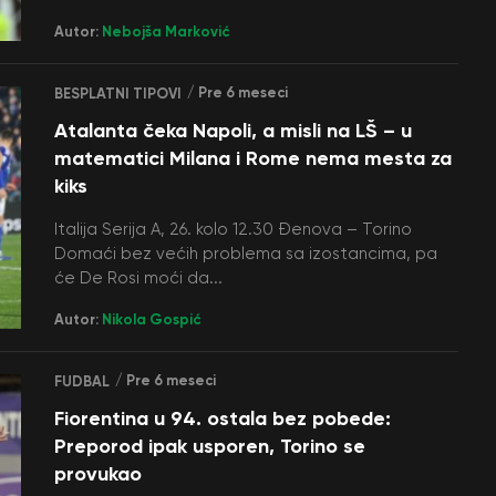
Autor:
Nebojša Marković
/ Pre 6 meseci
BESPLATNI TIPOVI
Atalanta čeka Napoli, a misli na LŠ – u
matematici Milana i Rome nema mesta za
kiks
Italija Serija A, 26. kolo 12.30 Đenova – Torino
Domaći bez većih problema sa izostancima, pa
će De Rosi moći da...
Autor:
Nikola Gospić
/ Pre 6 meseci
FUDBAL
Fiorentina u 94. ostala bez pobede:
Preporod ipak usporen, Torino se
provukao