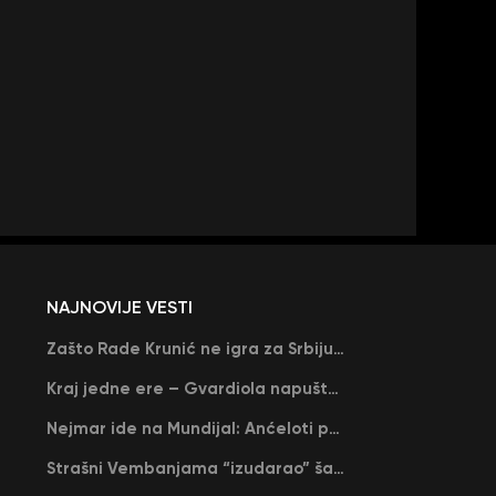
NAJNOVIJE VESTI
Zašto Rade Krunić ne igra za Srbiju? “Iako su mi obećali, niko me nije zvao…”
Kraj jedne ere – Gvardiola napušta Siti na kraju sezone, menja ga njegov nekadašnji rival
Nejmar ide na Mundijal: Anćeloti pročitao njegovo ime, Brazil u delirijumu (VIDEO)
Strašni Vembanjama “izudarao” šampiona za brejk: San Antonio poveo protiv Oklahome