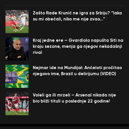
Zašto Rade Krunić ne igra za Srbiju? “Iako
su mi obećali, niko me nije zvao…”
Kraj jedne ere – Gvardiola napušta Siti na
kraju sezone, menja ga njegov nekadašnji
rival
Nejmar ide na Mundijal: Anćeloti pročitao
njegovo ime, Brazil u delirijumu (VIDEO)
Voleli ga ili mrzeli – Arsenal nikada nije
bio bliži tituli u poslednje 22 godine!