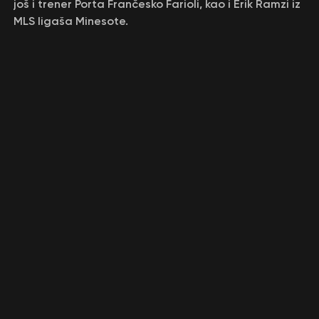
još i trener Porta Frančesko Farioli, kao i Erik Ramzi iz
MLS ligaša Minesote.