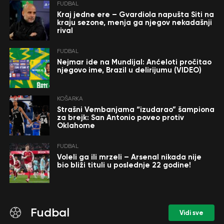
FUDBAL
Kraj jedne ere – Gvardiola napušta Siti na
kraju sezone, menja ga njegov nekadašnji
rival
FUDBAL
Nejmar ide na Mundijal: Anćeloti pročitao
njegovo ime, Brazil u delirijumu (VIDEO)
KOŠARKA
Strašni Vembanjama “izudarao” šampiona
za brejk: San Antonio poveo protiv
Oklahome
FUDBAL
Voleli ga ili mrzeli – Arsenal nikada nije
bio bliži tituli u poslednje 22 godine!
Fudbal
Vidi sve