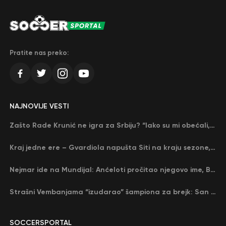
Pratite nas preko:
NAJNOVIJE VESTI
Zašto Rade Krunić ne igra za Srbiju? “Iako su mi obećali, niko me nije zvao…”
Kraj jedne ere – Gvardiola napušta Siti na kraju sezone, menja ga njegov nekadašnji rival
Nejmar ide na Mundijal: Anćeloti pročitao njegovo ime, Brazil u delirijumu (VIDEO)
Strašni Vembanjama “izudarao” šampiona za brejk: San Antonio poveo protiv Oklahome
SOCCERSPORTAL