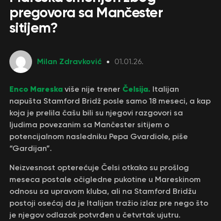
pregovora sa Mančester
sitijem?
Milan Zdravković
01.01.26.
Enco Mareska
Čelsija.
više nije trener
Italijan
napušta Stamford Bridž posle samo 18 meseci, a kap
koja je prelila čašu bili su njegovi razgovori sa
ljudima povezanim sa Mančester sitijem o
potencijalnom nasledniku Pepa Gvardiole, piše
“Gardijan”.
Neizvesnost opterećuje Čelsi otkako su prošlog
meseca postale očigledne pukotine u Mareskinom
odnosu sa upravom kluba, ali na Stamford Bridžu
postoji osećaj da je Italijan tražio izlaz pre nego što
je njegov odlazak potvrđen u četvrtak ujutru.