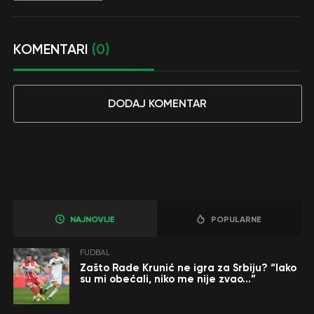
KOMENTARI
(0)
DODAJ KOMENTAR
NAJNOVIJE
POPULARNE
FUDBAL
Zašto Rade Krunić ne igra za Srbiju? “Iako
su mi obećali, niko me nije zvao…”