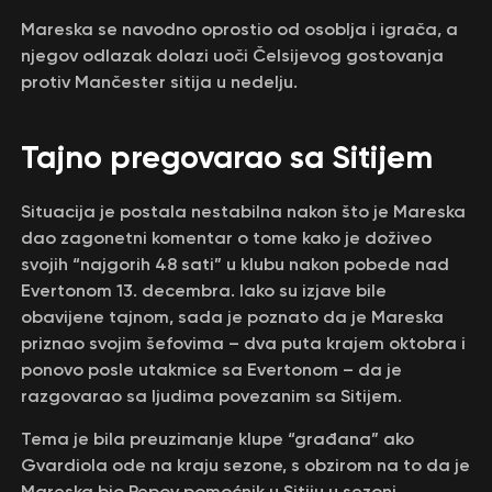
Mareska se navodno oprostio od osoblja i igrača, a
njegov odlazak dolazi uoči Čelsijevog gostovanja
protiv Mančester sitija u nedelju.
Tajno pregovarao sa Sitijem
Situacija je postala nestabilna nakon što je Mareska
dao zagonetni komentar o tome kako je doživeo
svojih “najgorih 48 sati” u klubu nakon pobede nad
Evertonom 13. decembra. Iako su izjave bile
obavijene tajnom, sada je poznato da je Mareska
priznao svojim šefovima – dva puta krajem oktobra i
ponovo posle utakmice sa Evertonom – da je
razgovarao sa ljudima povezanim sa Sitijem.
Tema je bila preuzimanje klupe “građana” ako
Gvardiola ode na kraju sezone, s obzirom na to da je
Mareska bio Pepov pomoćnik u Sitiju u sezoni