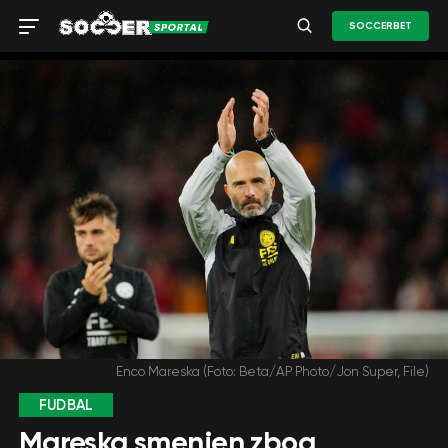
SOCCERBET
Enco Mareska (Foto: Beta/AP Photo/Jon Super, File)
FUDBAL
Mareska smenjen zbog