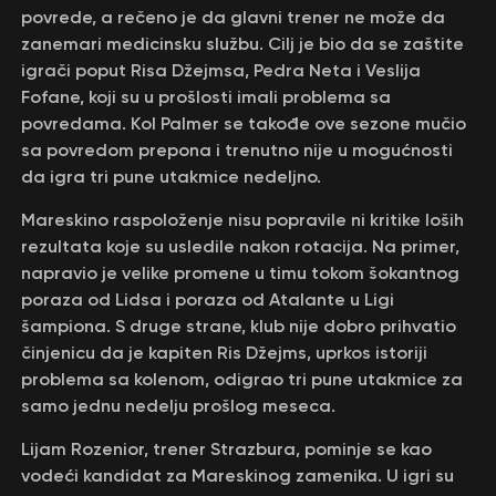
povrede, a rečeno je da glavni trener ne može da
zanemari medicinsku službu. Cilj je bio da se zaštite
igrači poput Risa Džejmsa, Pedra Neta i Veslija
Fofane, koji su u prošlosti imali problema sa
povredama. Кol Palmer se takođe ove sezone mučio
sa povredom prepona i trenutno nije u mogućnosti
da igra tri pune utakmice nedeljno.
Mareskino raspoloženje nisu popravile ni kritike loših
rezultata koje su usledile nakon rotacija. Na primer,
napravio je velike promene u timu tokom šokantnog
poraza od Lidsa i poraza od Atalante u Ligi
šampiona. S druge strane, klub nije dobro prihvatio
činjenicu da je kapiten Ris Džejms, uprkos istoriji
problema sa kolenom, odigrao tri pune utakmice za
samo jednu nedelju prošlog meseca.
Lijam Rozenior, trener Strazbura, pominje se kao
vodeći kandidat za Mareskinog zamenika. U igri su