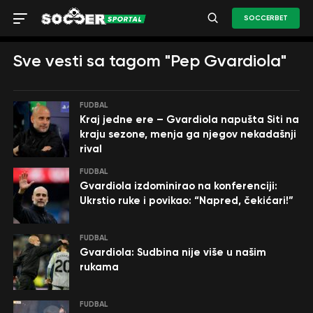
SOCCERBET
Sve vesti sa tagom "Pep Gvardiola"
FUDBAL
Kraj jedne ere – Gvardiola napušta Siti na
kraju sezone, menja ga njegov nekadašnji
rival
FUDBAL
Gvardiola izdominirao na konferenciji:
Ukrstio ruke i povikao: “Napred, čekićari!”
FUDBAL
Gvardiola: Sudbina nije više u našim
rukama
FUDBAL