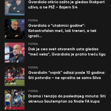
Gvardiola otkrio zašto je gledao Stokport
uživo, a ne PSŽ – Bajern 5:4
FUDBAL
Gvardiola o “utakmici godine”:
Katastrofalan meč, loši treneri, a tek
igrači…
FUDBAL
Dok je ceo svet otvorenih usta gledao
“meč veka”, Gvardiola je pratio treću ligu
FUDBAL
Gvardiolin “vojnik” odlazi posle 10 godina:
Siti potvrdio – ne oprašta se samo Silva
FUDBAL
Drama i tenzija do poslednjeg minuta: Siti
okrenuo Sautempton za finale FA kupa