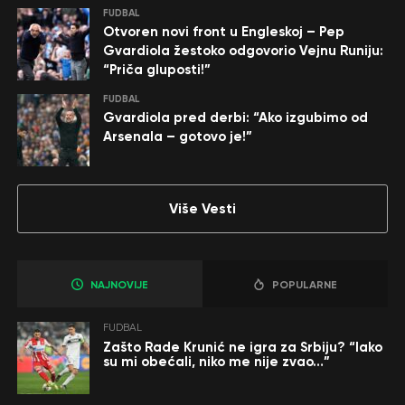
FUDBAL
Otvoren novi front u Engleskoj – Pep
Gvardiola žestoko odgovorio Vejnu Runiju:
“Priča gluposti!”
FUDBAL
Gvardiola pred derbi: “Ako izgubimo od
Arsenala – gotovo je!”
Više Vesti
NAJNOVIJE
POPULARNE
FUDBAL
Zašto Rade Krunić ne igra za Srbiju? “Iako
su mi obećali, niko me nije zvao…”