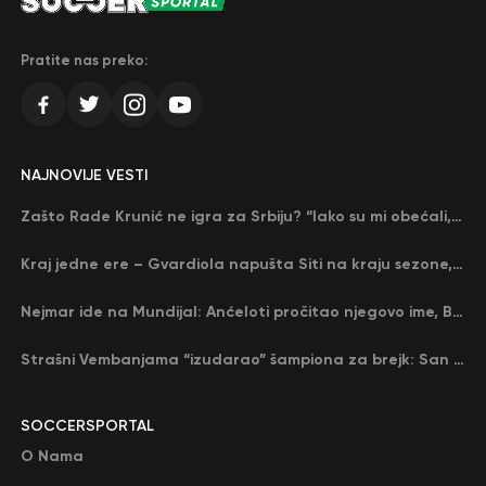
Pratite nas preko:
NAJNOVIJE VESTI
Zašto Rade Krunić ne igra za Srbiju? “Iako su mi obećali, niko me nije zvao…”
Kraj jedne ere – Gvardiola napušta Siti na kraju sezone, menja ga njegov nekadašnji rival
Nejmar ide na Mundijal: Anćeloti pročitao njegovo ime, Brazil u delirijumu (VIDEO)
Strašni Vembanjama “izudarao” šampiona za brejk: San Antonio poveo protiv Oklahome
SOCCERSPORTAL
O Nama