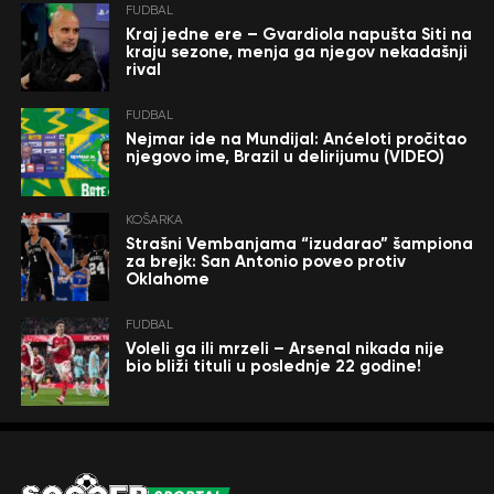
FUDBAL
Kraj jedne ere – Gvardiola napušta Siti na
kraju sezone, menja ga njegov nekadašnji
rival
FUDBAL
Nejmar ide na Mundijal: Anćeloti pročitao
njegovo ime, Brazil u delirijumu (VIDEO)
KOŠARKA
Strašni Vembanjama “izudarao” šampiona
za brejk: San Antonio poveo protiv
Oklahome
FUDBAL
Voleli ga ili mrzeli – Arsenal nikada nije
bio bliži tituli u poslednje 22 godine!