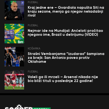
FUDBAL
Kraj jedne ere – Gvardiola napušta Siti na
kraju sezone, menja ga njegov nekadašnji
rival
FUDBAL
Nejmar ide na Mundijal: Anćeloti pročitao
njegovo ime, Brazil u delirijumu (VIDEO)
KOŠARKA
Strašni Vembanjama “izudarao” šampiona
za brejk: San Antonio poveo protiv
Oklahome
FUDBAL
Voleli ga ili mrzeli – Arsenal nikada nije
bio bliži tituli u poslednje 22 godine!