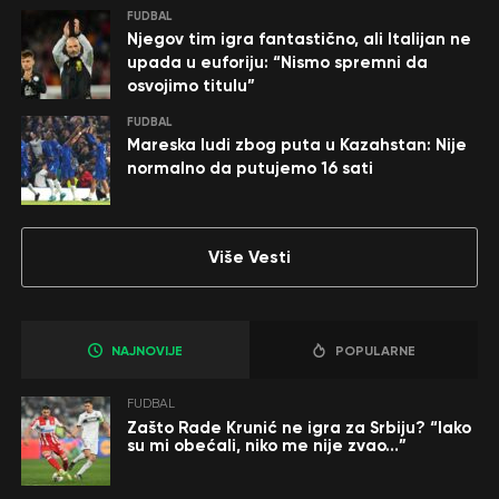
FUDBAL
Njegov tim igra fantastično, ali Italijan ne
upada u euforiju: “Nismo spremni da
osvojimo titulu”
FUDBAL
Mareska ludi zbog puta u Kazahstan: Nije
normalno da putujemo 16 sati
Više Vesti
NAJNOVIJE
POPULARNE
FUDBAL
Zašto Rade Krunić ne igra za Srbiju? “Iako
su mi obećali, niko me nije zvao…”