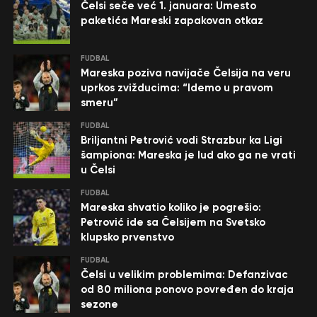
Čelsi seče već 1. januara: Umesto
paketića Mareski zapakovan otkaz
FUDBAL
Mareska poziva navijače Čelsija na veru
uprkos zvižducima: “Idemo u pravom
smeru”
FUDBAL
Briljantni Petrović vodi Strazbur ka Ligi
šampiona: Mareska je lud ako ga ne vrati
u Čelsi
FUDBAL
Mareska shvatio koliko je pogrešio:
Petrović ide sa Čelsijem na Svetsko
klupsko prvenstvo
FUDBAL
Čelsi u velikim problemima: Defanzivac
od 80 miliona ponovo povređen do kraja
sezone