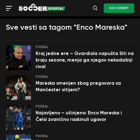
SOCCERBET
Sve vesti sa tagom "Enco Mareska"
FUDBAL
Kraj jedne ere – Gvardiola napušta Siti na
kraju sezone, menja ga njegov nekadašnji
rival
FUDBAL
Mareska smenjen zbog pregovora sa
Mančester sitijem?
FUDBAL
Najavljeno – učinjeno: Enco Mareska i
Čelsi zvanično raskinuli ugovor
FUDBAL