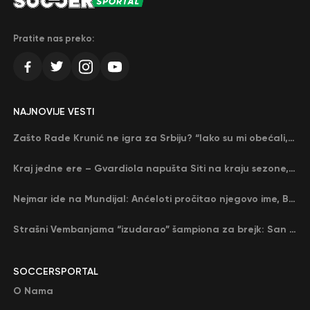
Pratite nas preko:
NAJNOVIJE VESTI
Zašto Rade Krunić ne igra za Srbiju? “Iako su mi obećali, niko me nije zvao…”
Kraj jedne ere – Gvardiola napušta Siti na kraju sezone, menja ga njegov nekadašnji rival
Nejmar ide na Mundijal: Anćeloti pročitao njegovo ime, Brazil u delirijumu (VIDEO)
Strašni Vembanjama “izudarao” šampiona za brejk: San Antonio poveo protiv Oklahome
SOCCERSPORTAL
O Nama