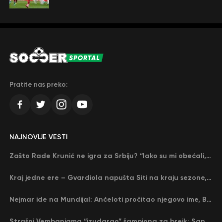
Pratite nas preko:
NAJNOVIJE VESTI
Zašto Rade Krunić ne igra za Srbiju? “Iako su mi obećali, niko me nije zvao…”
Kraj jedne ere – Gvardiola napušta Siti na kraju sezone, menja ga njegov nekadašnji rival
Nejmar ide na Mundijal: Anćeloti pročitao njegovo ime, Brazil u delirijumu (VIDEO)
Strašni Vembanjama “izudarao” šampiona za brejk: San Antonio poveo protiv Oklahome