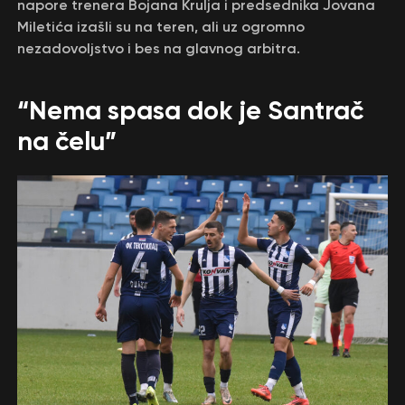
napore trenera Bojana Krulja i predsednika Jovana
Miletića izašli su na teren, ali uz ogromno
nezadovoljstvo i bes na glavnog arbitra.
“Nema spasa dok je Santrač
na čelu”