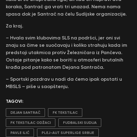
koraka, Santrač ga vrati tri unazad. Nema nama
spasa dok je Santrač na čelu Sudijske organizacije.
Za kraj.
– Hvala svim klubovima SLS na podršci, jer oni svi
znaju sa čime se suočavaju i koliko strahuju kada im
predstoji utakmica protiv Železničara iz Pančeva.
Ostaje pitanje kako se boriti u atmosferi brutalnih
krađa pod patronatom Dejana Santrača.
– Sportski pozdrav u nadi da ćemo ipak opstati u
MBSLS – piše u saopštenju.
TAGOVI:
DEJAN SANTRAČ
FK TEKSTILAC
FK TEKSTILAC ODŽACI
FUDBALSKI SUDIJA
PAVLE ILIĆ
PLEJ-AUT SUPERLIGE SRBIJE