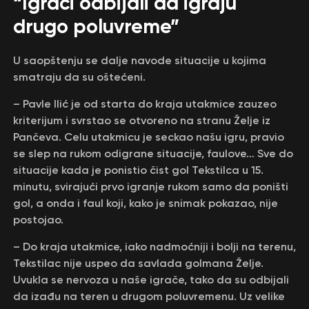
“Igrači odbijali da igraju
drugo poluvreme”
U saopštenju se dalje navode situacije u kojima
smatraju da su oštećeni.
– Pavle Ilić je od starta do kraja utakmice zauzeo
kriterijum i svrstao se otvoreno na stranu Želje iz
Pančeva. Celu utakmicu je seckao našu igru, pravio
se slep na rukom odigrane situacije, faulove… Sve do
situacije kada je ponistio čist gol Tekstilca u 15.
minutu, svirajući prvo igranje rukom samo da poništi
gol, a onda i faul koji, kako je snimak pokazao, nije
postojao.
– Do kraja utakmice, iako nadmoćniji i bolji na terenu,
Tekstilac nije uspeo da savlada golmana Želje.
Uvukla se nervoza u naše igrače, tako da su odbijali
da izađu na teren u drugom poluvremenu. Uz velike