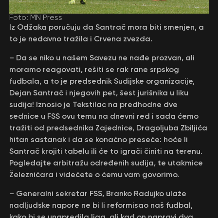
Foto: MN Press
Iz Odžaka poručuju da Santrač mora biti smenjen, a
to je nedavno tražila i Crvena zvezda.
– Da se niko u našem Savezu ne nađe prozvan, ali
moramo reagovati, rešiti se rak rane srpskog
fudbala, a to je predsednik Sudijske organizacije,
Dejan Santrač i njegovih pet, šest jurišnika u liku
sudija! Iznosio je Tekstilac na predhodne dve
sednice u FSS ovu temu na dnevni red i sada ćemo
tražiti od predsednika Zajednice, Dragoljuba Zbiljića
hitan sastanak i da se konačno preseče: hoće li
Santrač krojiti tabelu ili će to igrači činiti na terenu.
Pogledajte arbitražu određenih sudija, te utakmice
Železničara i videćete o čemu vam govorimo.
– Generalni sekretar FSS, Branko Radujko ulaže
nadljudske napore ne bi li reformisao naš fudbal,
kako bi se unapredila liga, ali kad on napravi dva