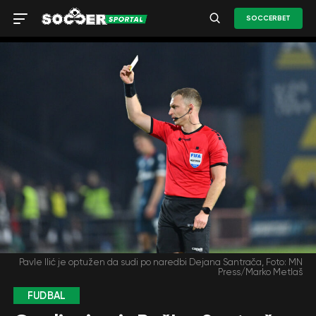
SOCCERBET
Pavle Ilić je optužen da sudi po naredbi Dejana Santrača, Foto: MN
Press/Marko Metlaš
FUDBAL