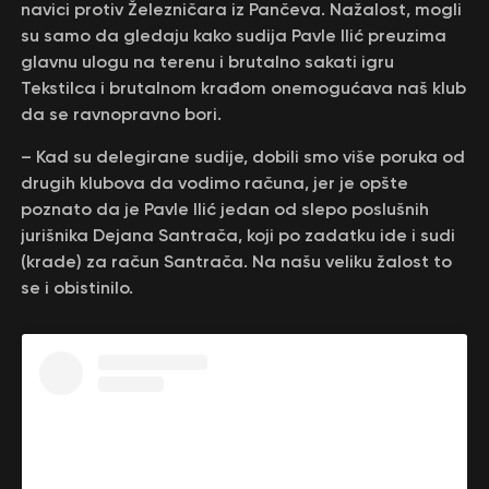
navici protiv Železničara iz Pančeva. Nažalost, mogli
su samo da gledaju kako sudija Pavle Ilić preuzima
glavnu ulogu na terenu i brutalno sakati igru
Tekstilca i brutalnom krađom onemogućava naš klub
da se ravnopravno bori.
– Kad su delegirane sudije, dobili smo više poruka od
drugih klubova da vodimo računa, jer je opšte
poznato da je Pavle Ilić jedan od slepo poslušnih
jurišnika Dejana Santrača, koji po zadatku ide i sudi
(krade) za račun Santrača. Na našu veliku žalost to
se i obistinilo.