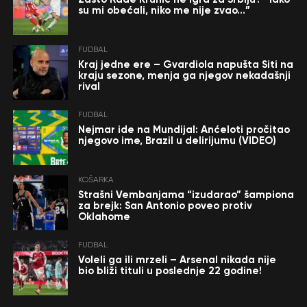
su mi obećali, niko me nije zvao…”
FUDBAL
Kraj jedne ere – Gvardiola napušta Siti na
kraju sezone, menja ga njegov nekadašnji
rival
FUDBAL
Nejmar ide na Mundijal: Anćeloti pročitao
njegovo ime, Brazil u delirijumu (VIDEO)
KOŠARKA
Strašni Vembanjama “izudarao” šampiona
za brejk: San Antonio poveo protiv
Oklahome
FUDBAL
Voleli ga ili mrzeli – Arsenal nikada nije
bio bliži tituli u poslednje 22 godine!