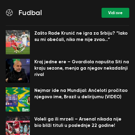
Fudbal
Vidi sve
Zašto Rade Krunić ne igra za Srbiju? “Iako
su mi obećali, niko me nije zvao…”
Kraj jedne ere – Gvardiola napušta Siti na
kraju sezone, menja ga njegov nekadašnji
rival
Nejmar ide na Mundijal: Anćeloti pročitao
njegovo ime, Brazil u delirijumu (VIDEO)
Voleli ga ili mrzeli – Arsenal nikada nije
bio bliži tituli u poslednje 22 godine!