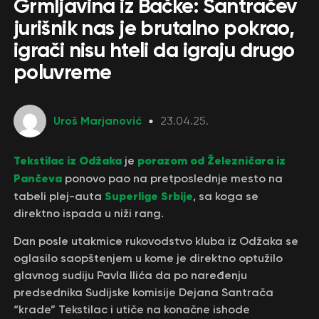
Grmljavina iz Bačke: Santračev
jurišnik nas je brutalno pokrao,
igrači nisu hteli da igraju drugo
poluvreme
Uroš Marjanović
23.04.25.
Tekstilac iz Odžaka
porazom od Železničara iz
je
Pančeva
ponovo pao na pretposlednje mesto na
Superlige Srbije
tabeli plej-auta
, sa koga se
direktno ispada u niži rang.
Dan posle utakmice rukovodstvo kluba iz Odžaka se
oglasilo saopštenjem u kome je direktno optužilo
glavnog sudiju Pavla Ilića da po naređenju
predsednika Sudijske komisije Dejana Santrača
“krade” Tekstilac i utiče na konačne ishode