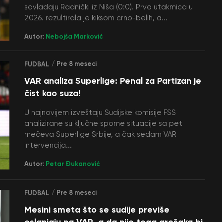
savladaju Radnički iz Niša (0:0). Prva utakmica u
2026. rezultirala je kiksom crno-belih, a...
Autor:
Nebojša Marković
/ Pre 8 meseci
FUDBAL
VAR analiza Superlige: Penal za Partizan je
čist kao suza!
U najnovijem izveštaju Sudijske komisije FSS
analizirane su ključne sporne situacije sa pet
mečeva Superlige Srbije, a čak sedam VAR
intervencija...
Autor:
Petar Đukanović
/ Pre 8 meseci
FUDBAL
Mesini smeta što se sudije previše
oslanjaju na VAR, a da nije toga grešaka bi