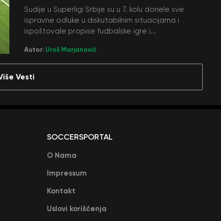
Sudije u Superligi Srbije su u 7. kolu donele sve
ispravne odluke u diskutabilnim situacijama i
ispoštovale propise fudbalske igre i...
Autor:
Uroš Marjanović
Više Vesti
SOCCERSPORTAL
O Nama
Impressum
Kontakt
Uslovi korišćenja