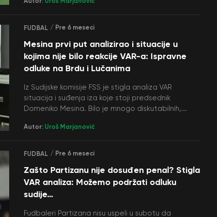
Autor:
Uroš Marjanović
/ Pre 6 meseci
FUDBAL
Mesina prvi put analizirao i situacije u
kojima nije bilo reakcije VAR-a: Ispravne
odluke na Brdu i Lučanima
Iz Sudijske komisije FSS je stigla analiza VAR
situacija i suđenja iza koje stoji predsednik
Domeniko Mesina. Bilo je mnogo diskutabilnih,...
Autor:
Uroš Marjanović
/ Pre 6 meseci
FUDBAL
Zašto Partizanu nije dosuđen penal? Stigla
VAR analiza: Možemo podržati odluku
sudije…
Fudbaleri Partizana nisu uspeli u subotu da