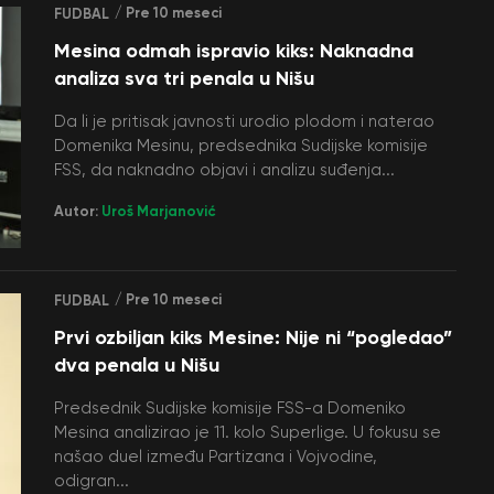
/ Pre 10 meseci
FUDBAL
Mesina odmah ispravio kiks: Naknadna
analiza sva tri penala u Nišu
Da li je pritisak javnosti urodio plodom i naterao
Domenika Mesinu, predsednika Sudijske komisije
FSS, da naknadno objavi i analizu suđenja...
Autor:
Uroš Marjanović
/ Pre 10 meseci
FUDBAL
Prvi ozbiljan kiks Mesine: Nije ni “pogledao”
dva penala u Nišu
Predsednik Sudijske komisije FSS-a Domeniko
Mesina analizirao je 11. kolo Superlige. U fokusu se
našao duel između Partizana i Vojvodine,
odigran...