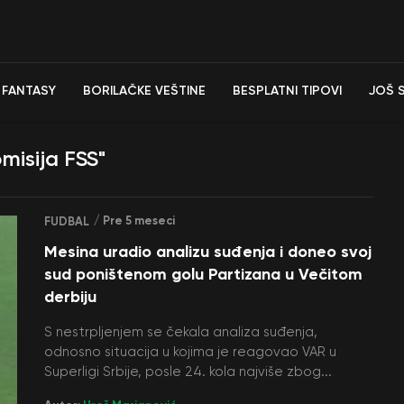
FANTASY
BORILAČKE VEŠTINE
BESPLATNI TIPOVI
JOŠ 
misija FSS"
/ Pre 5 meseci
FUDBAL
Mesina uradio analizu suđenja i doneo svoj
sud poništenom golu Partizana u Večitom
derbiju
S nestrpljenjem se čekala analiza suđenja,
odnosno situacija u kojima je reagovao VAR u
Superligi Srbije, posle 24. kola najviše zbog...