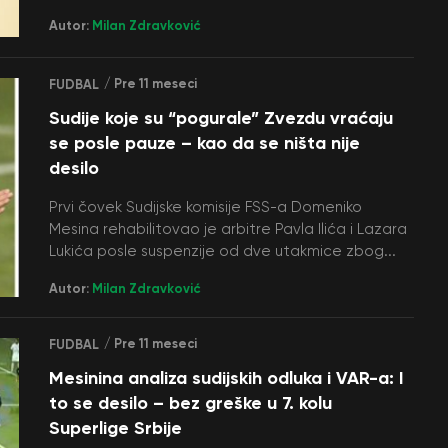
Autor:
Milan Zdravković
/ Pre 11 meseci
FUDBAL
Sudije koje su “pogurale” Zvezdu vraćaju
se posle pauze – kao da se ništa nije
desilo
Prvi čovek Sudijske komisije FSS-a Domeniko
Mesina rehabilitovao je arbitre Pavla Ilića i Lazara
Lukića posle suspenzije od dve utakmice zbog...
Autor:
Milan Zdravković
/ Pre 11 meseci
FUDBAL
Mesinina analiza sudijskih odluka i VAR-a: I
to se desilo – bez greške u 7. kolu
Superlige Srbije