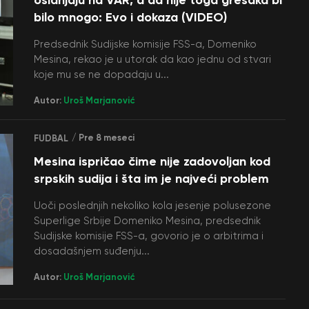
bilo mnogo: Evo i dokaza (VIDEO)
Predsednik Sudijske komisije FSS-a, Domeniko
Mesina, rekao je u utorak da kao jednu od stvari
koje mu se ne dopadaju u...
Autor:
Uroš Marjanović
/ Pre 8 meseci
FUDBAL
Mesina ispričao čime nije zadovoljan kod
srpskih sudija i šta im je najveći problem
Uoči poslednjih nekoliko kola jesenje polusezone
Superlige Srbije Domeniko Mesina, predsednik
Sudijske komisije FSS-a, govorio je o arbitrima i
dosadašnjem suđenju...
Autor:
Uroš Marjanović