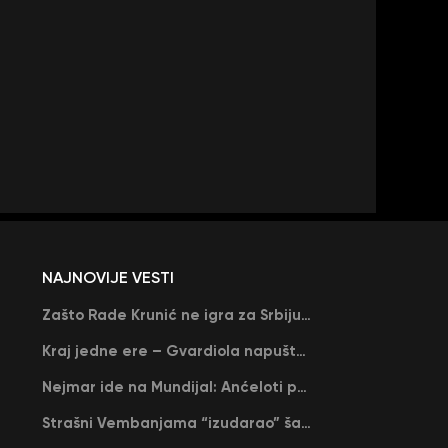
NAJNOVIJE VESTI
Zašto Rade Krunić ne igra za Srbiju? “Iako su mi obećali, niko me nije zvao…”
Kraj jedne ere – Gvardiola napušta Siti na kraju sezone, menja ga njegov nekadašnji rival
Nejmar ide na Mundijal: Anćeloti pročitao njegovo ime, Brazil u delirijumu (VIDEO)
Strašni Vembanjama “izudarao” šampiona za brejk: San Antonio poveo protiv Oklahome