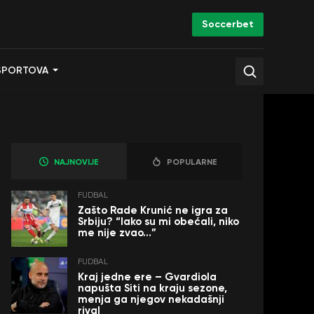
Soccerbet
SPORTOVA
NAJNOVIJE
POPULARNE
FUDBAL
Zašto Rade Krunić ne igra za
Srbiju? “Iako su mi obećali, niko
me nije zvao…”
FUDBAL
Kraj jedne ere – Gvardiola
napušta Siti na kraju sezone,
menja ga njegov nekadašnji
rival