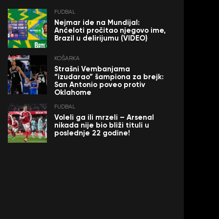
FUDBAL
Nejmar ide na Mundijal:
Anćeloti pročitao njegovo ime,
Brazil u delirijumu (VIDEO)
KOŠARKA
Strašni Vembanjama
“izudarao” šampiona za brejk:
San Antonio poveo protiv
Oklahome
FUDBAL
Voleli ga ili mrzeli – Arsenal
nikada nije bio bliži tituli u
poslednje 22 godine!