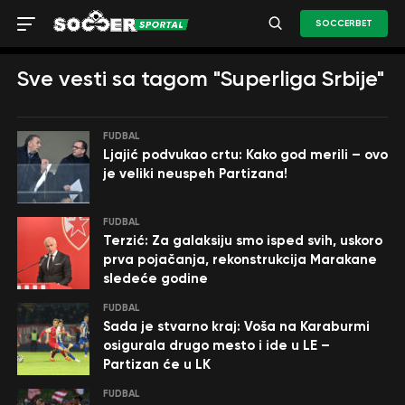
SOCCERBET
Sve vesti sa tagom "Superliga Srbije"
FUDBAL
Ljajić podvukao crtu: Kako god merili – ovo
je veliki neuspeh Partizana!
FUDBAL
Terzić: Za galaksiju smo isped svih, uskoro
prva pojačanja, rekonstrukcija Marakane
sledeće godine
FUDBAL
Sada je stvarno kraj: Voša na Karaburmi
osigurala drugo mesto i ide u LE –
Partizan će u LK
FUDBAL