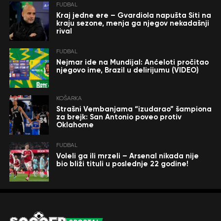
FUDBAL
Kraj jedne ere – Gvardiola napušta Siti na
kraju sezone, menja ga njegov nekadašnji
rival
FUDBAL
Nejmar ide na Mundijal: Anćeloti pročitao
njegovo ime, Brazil u delirijumu (VIDEO)
KOŠARKA
Strašni Vembanjama “izudarao” šampiona
za brejk: San Antonio poveo protiv
Oklahome
FUDBAL
Voleli ga ili mrzeli – Arsenal nikada nije
bio bliži tituli u poslednje 22 godine!