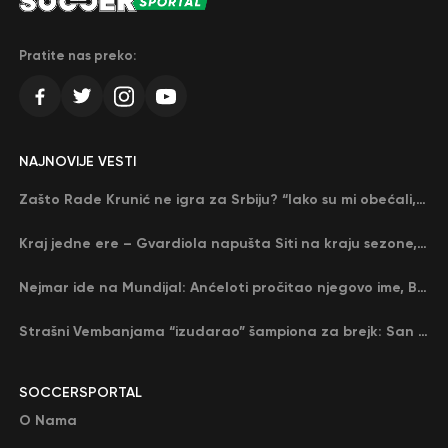
Pratite nas preko:
NAJNOVIJE VESTI
Zašto Rade Krunić ne igra za Srbiju? “Iako su mi obećali, niko me nije zvao…”
Kraj jedne ere – Gvardiola napušta Siti na kraju sezone, menja ga njegov nekadašnji rival
Nejmar ide na Mundijal: Anćeloti pročitao njegovo ime, Brazil u delirijumu (VIDEO)
Strašni Vembanjama “izudarao” šampiona za brejk: San Antonio poveo protiv Oklahome
SOCCERSPORTAL
O Nama