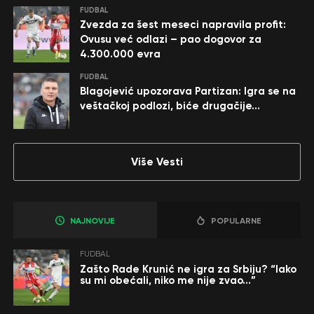
FUDBAL
Zvezda za šest meseci napravila profit:
Ovusu već odlazi – pao dogovor za
4.300.000 evra
FUDBAL
Blagojević upozorava Partizan: Igra se na
veštačkoj podlozi, biće drugačije…
Više Vesti
NAJNOVIJE
POPULARNE
FUDBAL
Zašto Rade Krunić ne igra za Srbiju? “Iako
su mi obećali, niko me nije zvao…”