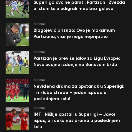
Superliga ovo ne pamti: Partizan i Zvezda
u istom kolu odigrali meč bez golova
FUDBAL
Blagojević priznao: Ovo je maksimum
Partizana, više je nego neprijatno
FUDBAL
Partizan je previše jalov za Ligu Evrope:
Novo očajno izdanje na Banovom brdu
FUDBAL
Neviđena drama za opstanak u Superligi:
Tri kluba strepe – jedan ispada u
poslednjem kolu!
FUDBAL
IMT i Nišlije opstali u Superligi – Javor
ispao, ali čeka nas drama u poslednjem
kolu