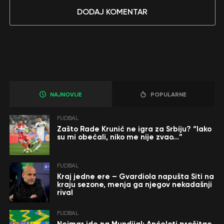
DODAJ KOMENTAR
NAJNOVIJE
POPULARNE
FUDBAL
Zašto Rade Krunić ne igra za Srbiju? “Iako
su mi obećali, niko me nije zvao…”
FUDBAL
Kraj jedne ere – Gvardiola napušta Siti na
kraju sezone, menja ga njegov nekadašnji
rival
FUDBAL