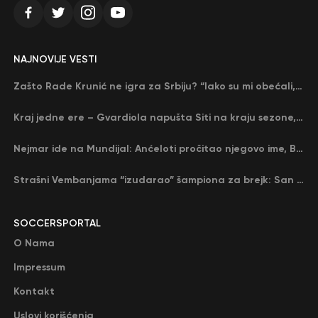
NAJNOVIJE VESTI
Zašto Rade Krunić ne igra za Srbiju? “Iako su mi obećali, niko me nije zvao…”
Kraj jedne ere – Gvardiola napušta Siti na kraju sezone, menja ga njegov nekadašnji rival
Nejmar ide na Mundijal: Anćeloti pročitao njegovo ime, Brazil u delirijumu (VIDEO)
Strašni Vembanjama “izudarao” šampiona za brejk: San Antonio poveo protiv Oklahome
SOCCERSPORTAL
O Nama
Impressum
Kontakt
Uslovi korišćenja