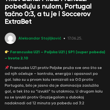
pobeđuju s nulom, Portugal
tačno 0:3, a tu je i Soccerov
ExtraBet
Aleksandar Stojiljković
17.06.25.
Farancuska U21 – Poljska U21 | SP1 (super pobeda)
– kvota 2.10
Francuska U21 protiv Poljske pruža sve ono što se
od njih očekuje – kontrola, energija i opasnost po
gol. Iako su u prvom kolu remizirali sa 0:0 protiv
Portugala, bilo je jasno da je dominacija zaslužila
gol, a tek što su “izvukli” tu utakmicu. U drugom kolu
su se iyvukli protiv Gruzijegolom u dubokoj
nadoknadi od 12 minuta ya pobedu od 3:2