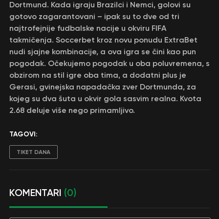
Dortmund. Kada igraju Brazilci i Nemci, golovi su
gotovo zagarantovani – ipak su to dve od tri
najtrofejnije fudbalske nacije u okviru FIFA
takmičenja. Soccerbet kroz novu ponudu ExtraBet
nudi sjajne kombinacije, a ova igra se čini kao pun
pogodak. Očekujemo pogodak u oba poluvremena, s
obzirom na stil igre oba tima, a dodatni plus je
Gerasi, gvinejska napadačka zver Dortmunda, za
kojeg su dva šuta u okvir gola sasvim realna. Kvota
2.68 deluje više nego primamljivo.
TAGOVI:
TIKET DANA
KOMENTARI
(0)