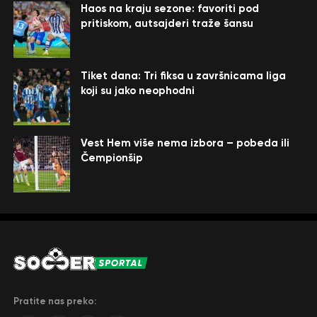
Haos na kraju sezone: favoriti pod
pritiskom, autsajderi traže šansu
Tiket dana: Tri fiksa u završnicama liga
koji su jako neophodni
Vest Hem više nema izbora – pobeda ili
Čempionšip
Pratite nas preko: