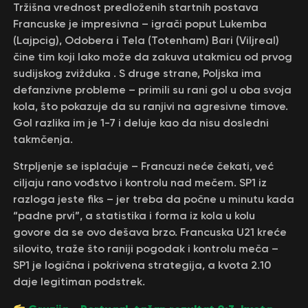
Tržišna vrednost predloženih startnih postava
Francuske je impresivna – igrači poput Lukemba
(Lajpcig), Odobera i Tela (Totenham) Bari (Viljreal)
čine tim koji lako može da zakuva utakmicu od prvog
sudijskog zvižduka . S druge strane, Poljska ima
defanzivne probleme – primili su rani gol u oba svoja
kola, što pokazuje da su ranjivi na agresivne timove.
Gol razlika im je 1-7 i deluje kao da nisu dosledni
takmčenja.
Strpljenje se isplaćuje – Francuzi neće čekati, već
ciljaju rano vođstvo i kontrolu nad mečem. SP1 iz
razloga jeste fiks – jer treba da počne u minutu kada
“padne prvi”, a statistika i forma iz kola u kolu
govore da se ovo dešava brzo. Francuska U21 kreće
silovito, traže što raniji pogodak i kontrolu meča –
SP1 je logična i pokrivena strategija, a kvota 2.10
daje legitiman podstrek.