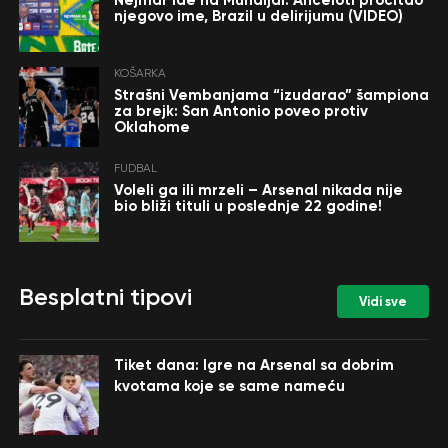
Nejmar ide na Mundijal: Anćeloti pročitao
njegovo ime, Brazil u delirijumu (VIDEO)
KOŠARKA
Strašni Vembanjama “izudarao” šampiona
za brejk: San Antonio poveo protiv
Oklahome
FUDBAL
Voleli ga ili mrzeli – Arsenal nikada nije
bio bliži tituli u poslednje 22 godine!
Besplatni tipovi
Vidi sve
Tiket dana: Igre na Arsenal sa dobrim
kvotama koje se same nameću