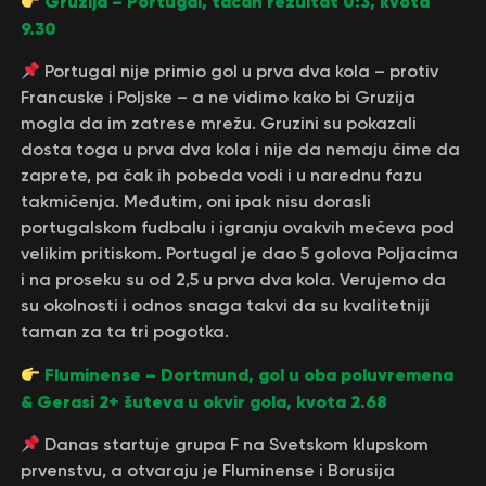
Gruzija – Portugal, tačan rezultat 0:3, kvota
9.30
Portugal nije primio gol u prva dva kola – protiv
Francuske i Poljske – a ne vidimo kako bi Gruzija
mogla da im zatrese mrežu. Gruzini su pokazali
dosta toga u prva dva kola i nije da nemaju čime da
zaprete, pa čak ih pobeda vodi i u narednu fazu
takmičenja. Međutim, oni ipak nisu dorasli
portugalskom fudbalu i igranju ovakvih mečeva pod
velikim pritiskom. Portugal je dao 5 golova Poljacima
i na proseku su od 2,5 u prva dva kola. Verujemo da
su okolnosti i odnos snaga takvi da su kvalitetniji
taman za ta tri pogotka.
Fluminense – Dortmund, gol u oba poluvremena
& Gerasi 2+ šuteva u okvir gola, kvota 2.68
Danas startuje grupa F na Svetskom klupskom
prvenstvu, a otvaraju je Fluminense i Borusija