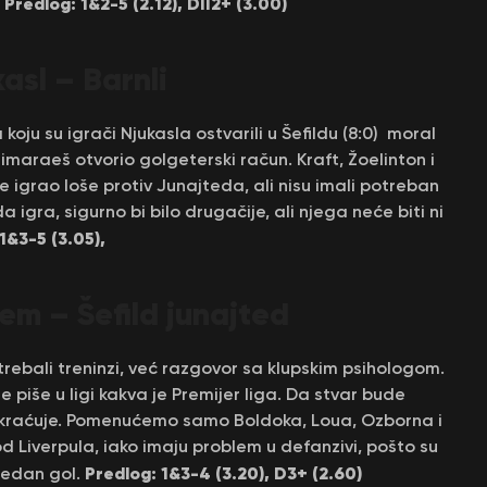
Predlog: 1&2-5 (2.12), DII2+ (3.00)
.
sl – Barnl
i
ju su igrači Njukasla ostvarili u Šefildu (8:0) moral
Gimaraeš otvorio golgeterski račun. Kraft, Žoelinton i
e igrao loše protiv Junajteda, ali nisu imali potreban
a igra, sigurno bi bilo drugačije, ali njega neće biti ni
-1&3-5 (3.05),
em – Š
efild junajted
trebali treninzi, već razgovor sa klupskim psihologom.
e piše u ligi kakva je Premijer liga. Da stvar bude
 skraćuje. Pomenućemo samo Boldoka, Loua, Ozborna i
d Liverpula, iako imaju problem u defanzivi, pošto su
Predlog: 1&3-4 (3.20), D3+ (2.60)
jedan gol.