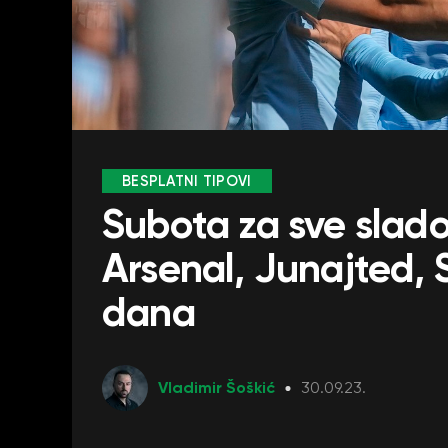
BESPLATNI TIPOVI
Subota za sve sladok
Arsenal, Junajted, Si
dana
Vladimir Šoškić
30.09.23.