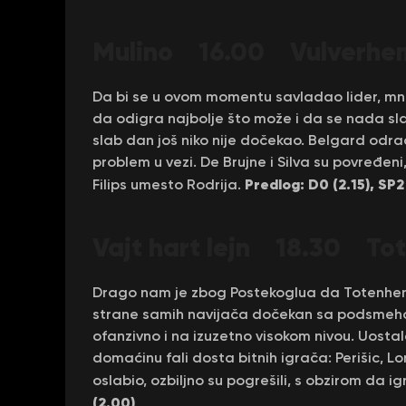
Mulino 16.00
Vulverhe
Da bi se u ovom momentu savladao lider, mn
da odigra najbolje što može i da se nada sla
slab dan još niko nije dočekao. Belgard odra
problem u vezi. De Brujne i Silva su povređen
Predlog: D0 (2.15), SP2
Filips umesto Rodrija.
Vajt hart lejn 18.30 T
ot
Drago nam je zbog Postekoglua da Totenhem ig
strane samih navijača dočekan sa podsmehom
ofanzivno i na izuzetno visokom nivou. Uosta
domaćinu fali dosta bitnih igrača: Perišic, Lori
oslabio, ozbiljno su pogrešili, s obzirom da ig
(2.00)