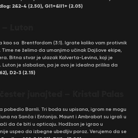
log: 2&2-4 (2.50), GI1+&II1+ (2.05)
– Luto
n
a kao sa Brentfordom (3:1). Igrate koliko vam protivnik
še. Time ne želimo da umanjimo učinak Dajšove ekipe,
. Bitna stvar je ulazak Kalverta-Levina, koji je
Luton je slabašan, pa je ovo je idealna prilika da
62), D2-3 (2.15)
ter junajted – Kristal Palas
ša pobedio Barnli. Tri boda su upisana, igrom ne mogu
čuna na Sanča i Entonija. Maunt i Ambrabat su igrali u
nači da će biti u opticaju. Hodžson je igrao u
 nije uspeo da izbegne ubedljiv poraz. Verujemo da se