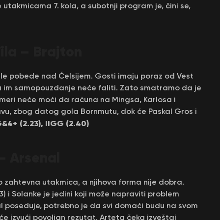
 utakmicama 7. kola, a subotnji program je, čini se,
la – Brajton
le pobede nad Čelsijem. Gosti imaju poraz od Vest
da im samopouzdanje neće faliti. Zato smatramo da je
meri neće moći da računa na Mingsa, Karlosa i
avu, zbog datog gola Bornmutu, dok će Paskal Gros i
&4+ (2.23), IIGG (2.40)
– Arsenal
o zahtevna utakmica, a njihova forma nije dobra.
3-3) i Solanke je jedini koji može napraviti problem
enal poseduje, potrebno je da svi domaći budu na svom
će izvući povoljan rezutat. Arteta čeka izveštaj