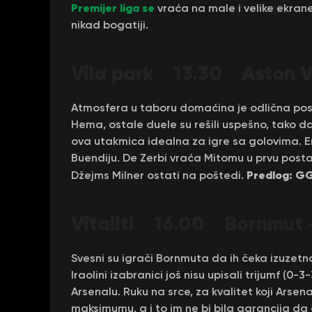
Premijer liga se
vraća na male i velike ekrane
nikad bogatiji.
Vila park 13.30 Aston Vi
Atmosfera u taboru domaćina je odlična pos
Hema, ostale duele su rešili uspešno, tako 
ova utakmica idealna za igre sa golovima. E
Buendiju. De Zerbi vraća Mitomu u prvu post
Predlog: GG
Džejms Milner ostati na poštedi.
Vitaliti 16.00 B
ornmut 
Svesni su igrači Bornmuta da ih čeka izuzetn
Iraolini izabranici još nisu upisali trijumf (0-
Arsenalu. Ruku na srce, za kvalitet koji Ars
maksimumu, a i to im ne bi bila garancija da 