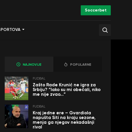
Soccerbet
SPORTOVA
NAJNOVIJE
POPULARNE
FUDBAL
Zašto Rade Krunić ne igra za
Srbiju? “Iako su mi obećali, niko
me nije zvao…”
FUDBAL
Kraj jedne ere – Gvardiola
napušta Siti na kraju sezone,
menja ga njegov nekadašnji
rival