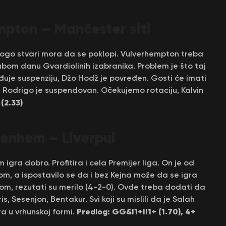
mpton – Mančester siti
ogo stvari mora da se poklopi. Vulverhempton treba
bom danu Gvardiolinih izabranika. Problem je što taj
đuje suspenziju, Džo Hodž je povređen. Gosti će imati
i, Rodrigo je suspendovan. Očekujemo rotaciju, Kalvin
 (2.33)
enhem – Liverpul
ra dobro. Profitira i cela Premijer liga. On je od
, a ispostavilo se da i bez Kejna može da se igra
lom, rezutati su merilo (4-2-0). Ovde treba dodati da
s, Sesenjon, Bentakur. Svi koji su mislili da je Salah
Predlog: GG&I1+II1+ (1.70), 4+
ra u vrhunskoj formi.