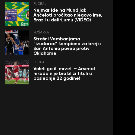
FUDBAL
Nejmar ide na Mundijal:
Anćeloti pročitao njegovo ime,
Brazil u delirijumu (VIDEO)
KOŠARKA
Strašni Vembanjama
“izudarao” šampiona za brejk:
San Antonio poveo protiv
Oklahome
FUDBAL
Voleli ga ili mrzeli – Arsenal
nikada nije bio bliži tituli u
poslednje 22 godine!