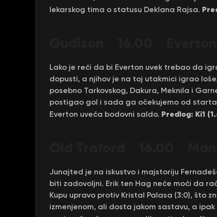
Pred
lekarskog tima o statusu Deklana Rajsa.
Gudison 16.00 Everton 
Lako je reći da bi Everton uvek trebao da igr
dopusti, a njihov je na toj utakmici igrao lo
posebno Tarkovskog, Dakura, Meknila i Garnera
postigao gol i sada ga očekujemo od starta. 
Predlog: Ki1 (1.
Everton uveća bodovni saldo.
Old Traford
16.00 Mančes
Junajted je na iskustvo i majstoriju Fernade
biti zadovoljni. Erik ten Hag neće moći da ra
Kupu upravo protiv Kristal Palasa (3:0), što z
izmenjenom, ali dosta jakom sastavu, a ipak