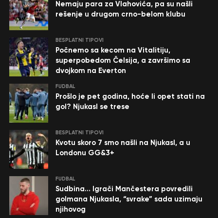
Nemaju para za Vlahovića, pa su našli
rešenje u drugom crno-belom klubu
BESPLATNI TIPOVI
Počnemo sa kecom na Vitalitiju,
superpobedom Čelsija, a završimo sa
dvojkom na Everton
FUDBAL
Prošlo je pet godina, hoće li opet stati na
gol? Njukasl se trese
BESPLATNI TIPOVI
Kvotu skoro 7 smo našli na Njukasl, a u
Londonu GG&3+
FUDBAL
Sudbina… Igrači Mančestera povredili
golmana Njukasla, “svrake” sada uzimaju
njihovog