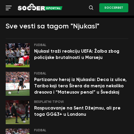
SOCCERBET
Sve vesti sa tagom "Njukasl"
FUDBAL
Njukasl traži reakciju UEFA: Žalba zbog
policijske brutalnosti u Marseju
FUDBAL
Partizanov heroj iz Njukasla: Deca iz ulice,
Taribo koji tera Širera da menja nekoliko
dresova i “Mateusov penal” u Švedskoj
BESPLATNI TIPOVI
Raspucavanje na Sent Džejmsu, ali pre
toga GG&3+ u Londonu
FUDBAL