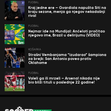
FUDBAL
Kraj jedne ere – Gvardiola napušta Siti na
kraju sezone, menja ga njegov nekadašnji
rival
FUDBAL
Nejmar ide na Mundijal: Anćeloti pročitao
njegovo ime, Brazil u delirijumu (VIDEO)
KOŠARKA
Strašni Vembanjama “izudarao” šampiona
za brejk: San Antonio poveo protiv
Oklahome
FUDBAL
Voleli ga ili mrzeli – Arsenal nikada nije
bio bliži tituli u poslednje 22 godine!