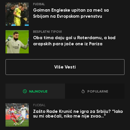
FUDBAL
Golman Engleske upitan za meč sa
Srbijom na Evropskom prvenstvu
BESPLATNI TIPOVI
Oba tima daju gol u Roterdamu, a kod
arapskih para jače one iz Pariza
Više Vesti
NAJNOVIJE
POPULARNE
FUDBAL
Zašto Rade Krunić ne igra za Srbiju? “Iako
su mi obećali, niko me nije zvao…”