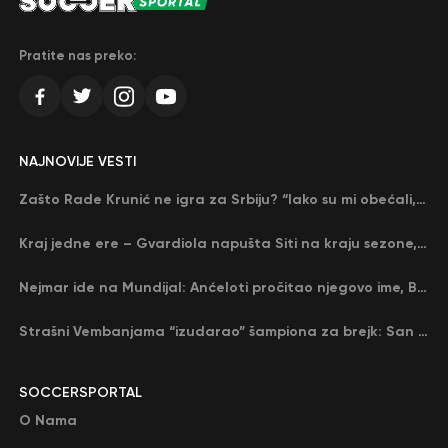
Pratite nas preko:
NAJNOVIJE VESTI
Zašto Rade Krunić ne igra za Srbiju? “Iako su mi obećali, niko me nije zvao…”
Kraj jedne ere – Gvardiola napušta Siti na kraju sezone, menja ga njegov nekadašnji rival
Nejmar ide na Mundijal: Anćeloti pročitao njegovo ime, Brazil u delirijumu (VIDEO)
Strašni Vembanjama “izudarao” šampiona za brejk: San Antonio poveo protiv Oklahome
SOCCERSPORTAL
O Nama